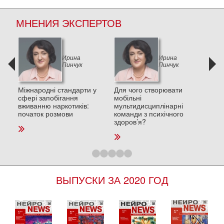
МНЕНИЯ ЭКСПЕРТОВ
Ирина
Ирина
Пинчук
Пинчук
и в
Міжнародні стандарти у
Для чого створювати
Деп
сфері запобігання
мобільні
пос
вживанню наркотиків:
мультидисциплінарні
стре
початок розмови
команди з психічного
та п
здоров’я?
ВЫПУСКИ ЗА 2020 ГОД