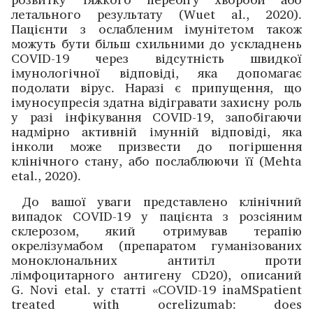
летального результату (Wuet al., 2020).
Пацієнти з ослабленим імунітетом також
можуть бути більш схильними до ускладнень
COVID-19 через відсутність швидкої
імунологічної відповіді, яка допомагає
подолати вірус. Наразі є припущення, що
імуносупресія здатна відігравати захисну роль
у разі ­інфікування COVID-19, запобігаючи
надмірно активній імунній відповіді, яка
інколи може призвести до погіршення
клінічного стану, або послаблюючи її (Mehta
etal., 2020).
До вашої уваги представлено клінічний
випадок COVID-19 у пацієнта з розсіяним
склерозом, який отримував терапію
окрелізумабом (препаратом гуманізованих
моноклональних антитіл проти
лімфоцитарного антигену CD20), описаний
G. Novi etal. у статті «COVID-19 inaMSpatient
treated with ocrelizumab: does