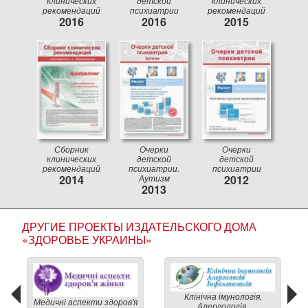
клинических
детской
клинических
рекомендаций
психиатрии
рекомендаций
2016
2016
2015
Сборник
Очерки
Очерки
клинических
детской
детской
рекомендаций
психиатрии.
психиатрии
2014
Аутизм
2012
2013
ДРУГИЕ ПРОЕКТЫ ИЗДАТЕЛЬСКОГО ДОМА
«ЗДОРОВЬЕ УКРАИНЫ»
Клінічна імунологія,
Медичні аспекти здоров'я
Алергологія,