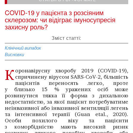
COVID‑19 у пацієнта з розсіяним
склерозом: чи відіграє імуносупресія
захисну роль?
Зміст статті:
Клінічний випадок
Висновки
К
оронавірусну хворобу 2019 (COVID-19),
спричинену вірусом SARS-CoV-2, більшість
пацієнтів переносять легко, проте
у близько 15 % уражених осіб може
розвинутися тяжка її форма з дихальною
недостатністю, за якої пацієнт потребуватиме
неінвазивної або інвазивної вентиляції легень
та інтенсивної терапії (Guan etal., 2020).
Особи похилого віку та пацієнти
з коморбідністю мають високий ризик
розвитку ­тяжкого перебігу хвороби або