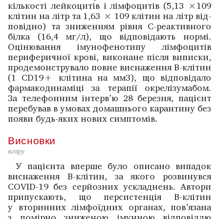
кількості лейкоцитів і лімфо­цитів (5,13
×
109
клітин на літр та 1,63
×
109 клітин на літр від­
повідно) та зниженням рівня С-реактивного
білка (16,4 мг/л), що відповідають нормі.
Оцінювання імуно­фенотипу лімфоцитів
периферичної крові, ­виконане після виписки,
продемонструвало повне ­виснаження В-клітин
(1 CD19+ клітина на мм3), що відповідало
фармакодинаміці за терапії окрелізумабом.
За телефонним інтерв’ю 28 березня, пацієнт
перебував в умовах домашнього ­карантину без
появи будь-яких нових симптомів.
Висновки
вгору
У пацієнта вперше було описано випадок
виснаження В-клітин, за якого розвинувся
COVID-19 без серйозних ускладнень. Автори
припускають, що персистенція В-клітин
у вторинних лімфоїдних органах, пов’язана
з помірно зниженою імунною відповіддю