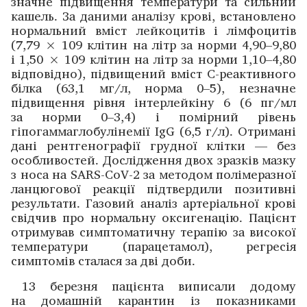
значне підвищення температури та сильний
кашель. За даними аналізу крові, встановлено
нормальний вміст лейкоцитів і лімфоцитів
(7,79
×
109 клітин на літр за норми 4,90–9,80
і 1,50
×
109 клітин на літр за норми 1,10–4,80
відповідно), підвищений вміст С-­реактивного
білка (63,1 мг/л, норма 0–5), незначне
підвищення ­рівня інтерлейкіну 6 (6 пг/мл
за норми 0–3,4) і помірний рівень
гіпогаммаглобулінемії IgG (6,5 г/л). Отримані
дані рентгено­графії грудної клітки — без
особливостей. Дослід­жен­ня двох зразків мазку
з носа на SARS-CoV-2 за методом полімеразної
ланцюгової реакції підтвердили позитивні
результати. Газовий аналіз артеріальної крові
свідчив про нормальну оксигенацію. Пацієнт
отримував симптоматичну терапію за високої
температури (парацетамол), регресія
симптомів сталася за дві доби.
13 березня пацієнта виписали додому
на домашній ­карантин із показниками