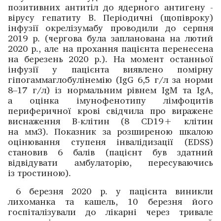
позитивних антитіл до ядерного антигену ­
вірусу гепатиту B. Періодичні (щопівроку)
інфузії ­окрелізумабу проводили до серпня
2019 р. (чергова була ­запланована на лютий
2020 р., але на прохання пацієнта перенесена
на березень 2020 р.). На момент останньої
інфузії у пацієнта виявлено помірну
гіпогаммаглобулінемію (IgG 6,5 г/л за норми
8–17 г/л) із нормальним рівнем IgM та IgA,
а оцінка імунофенотипу лімфоцитів
периферичної крові свідчила про виражене
виснаження В-клітин (8 CD19+ клітин
на мм3). Показник за розширеною шкалою
оцінювання ступеня інвалідизації (EDSS)
становив 6 балів (пацієнт був здатний
відвідувати амбулаторію, пере­суваючись
із тростиною).
6 березня 2020 р. у пацієнта виникли
лихоманка та кашель, 10 березня його
госпіталізували до лікарні через тривале