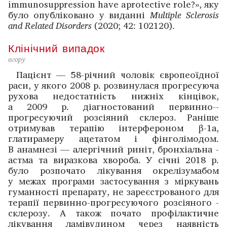
immunosuppression have aprotective role?», яку
було опубліковано у виданні
Multiple
Sclerosis
and
Related
Disorders
(2020; 42: 102120).
Клінічний випадок
вгору
Пацієнт — 58-річний чоловік європеоїдної
раси, у ­якого 2008 р. розвинулася прогресуюча
рухова недостатність нижніх кінцівок,
а 2009 р. діагностований первинно-­
прогресуючий розсіяний склероз. Раніше
отримував тера­пію інтерфероном β-1а,
глатирамеру ацетатом і фінго­лімодом.
В анамнезі — алергічний риніт, бронхіальна ­
астма та виразкова хвороба. У січні 2018 р.
було ­розпочато ліку­вання окрелізумабом
у межах програми ­застосування з міркувань
гуманності препарату, не за­реєстрованого для
терапії первинно-прогресуючого розсіяного ­
склерозу. А також почато профілактичне
лікування ламівудином через наявність