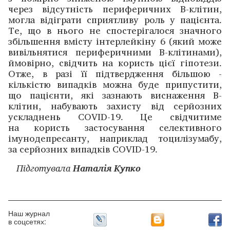
через відсутність периферичних В-клітин,
могла відіграти сприятливу роль у паці­єнта.
Те, що в нього не спостерігалося значного
збільшення вмісту інтерлейкіну 6 (який може
вивільнятися периферичними В-клітинами),
ймовірно, свідчить на користь цієї гіпотези.
Отже, в разі її підтверд­жен­ня більшою ­
кількістю випадків можна буде припустити,
що пацієнти, які зазнають виснаження В-
клітин, набувають захисту від серйозних
ускладнень COVID-19. Це свідчитиме
на користь застосування селективного
імунодепресанту, наприклад тоцилізумабу,
за серйозних випадків COVID-19.
Підготувала
Наталія Купко
Наш журнал
в соцсетях: