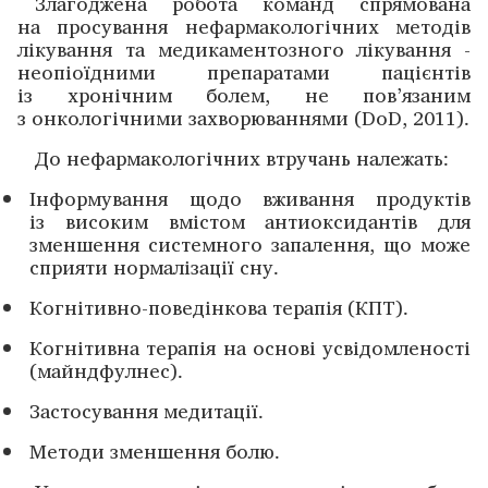
Злаго­джена робота команд спрямована
на просу­вання нефармакологічних методів
лікування та медикаментозного лікування ­
неопіоїдними препаратами пацієнтів
із хронічним болем, не пов’язаним
з онкологічними захворюваннями (DoD, 2011).
До нефармакологічних втручань належать:
Інформування щодо вживання продуктів
із високим вмістом антиоксидантів для
зменшення системного запалення, що може
сприяти нормалізації сну.
Когнітивно-поведінкова терапія (КПТ).
Когнітивна терапія на основі усвідомленості
(майнд­фулнес).
Застосування медитації.
Методи зменшення болю.