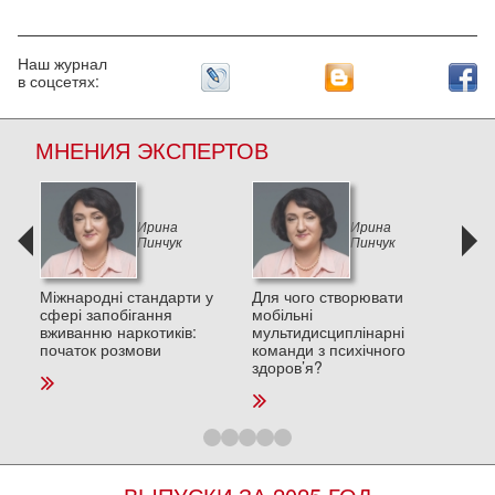
Наш журнал
в соцсетях:
МНЕНИЯ ЭКСПЕРТОВ
Ирина
Ирина
Пинчук
Пинчук
и в
Міжнародні стандарти у
Для чого створювати
Деп
сфері запобігання
мобільні
пос
вживанню наркотиків:
мультидисциплінарні
стре
початок розмови
команди з психічного
та п
здоров’я?