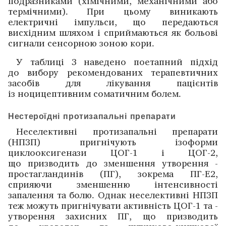
подразниками (хімічними, механічними або
термічними). При цьому виникають
електричні ­імпульси, що передаються
висхідним шляхом і сприймаються як больові
сигнали сенсорною зоною кори.
У таблиці 3 наведено поетапний підхід
до вибору реко­мендованих терапевтичних
засобів для лікування пацієнтів
із ноцицептивним соматичним болем.
Нестероїдні протизапальні препарати
Неселективні протизапальні препарати
(НПЗП) пригнічують ­ізоформи
циклооксигенази ЦОГ-1 і ЦОГ-2,
що призводить до зменшення утворення ­
простагланди­нів (ПГ), зокрема ПГ-Е2,
сприяючи зменшенню інтенсив­ності
запалення та болю. Однак неселективні НПЗП
­теж ­можуть пригнічувати активність ЦОГ-1 та ­
утворення захисних ПГ, що призводить