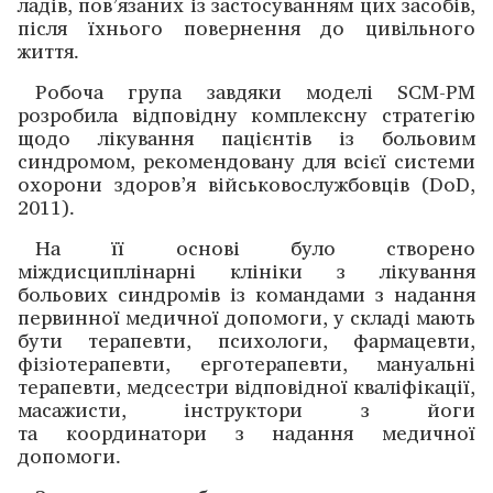
ладів, пов’язаних із застосуванням цих засобів,
після ­їхнього повернення до цивільного
життя.
Робоча група завдяки моделі SCM-PM
розробила відповідну комплексну ­стратегію
щодо лікування пацієнтів із больовим
синдромом, ­рекомендовану для ­всієї системи
охорони здоров’я військовослужбовців (DoD,
2011).
На її основі було створено
міждисциплінарні клініки з лікування
больових синдромів із командами з надання
первинної медичної допомоги, у складі мають
бути терапевти, психологи, фармацевти,
фізіотерапевти, ерготерапевти, мануальні
терапевти, медсестри відповідної кваліфікації,
масажисти, інструктори з йоги
та координатори з надання медичної
допомоги.