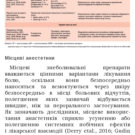
Місцеві анестетики
Місцеві знеболювальні препарати
вважаються ­цінними варіантами лікування
болю, оскільки вони безпосередньо
наносяться та всмоктуються через шкіру
безпосередньо в місці больових відчуттів,
полегшення яких зазвичай відбувається
швидше, ніж за перорального ­застосування.
Як зазначають дослідники, місцеве викорис­
тання анастетиків сприяло усуненню або
полегшенню системних побіч­них ефектів
і лікарської взаємодії (Derry etal., 2016; Gudin