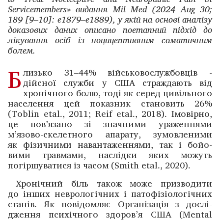
Servicemembers» видання Mil Med (2024 Aug 30;
189 [9–10]: e1879–e1889), у якій на основі аналізу
доказових даних описано поетапний підхід до
лікування осіб із ноцицептивним соматичним
болем.
Б
лизько 31–44% військовослужбовців ­
дійсної ­служби у США страждають від
хронічного болю, тоді як ­серед цивільного
населення цей ­показник становить 26%
(Toblin etal., 2011; Reif etal., 2018). Імовірно,
це пов’язано зі значними ураженнями
м’язово-­скелетного ­апарату, зумовленими
як фізичними наванта­женнями, так і бойо­
вими травмами, наслідки яких можуть
погіршуватися із часом (Smith etal., 2020).
Хронічний біль також може призводити
до інших ­неврологічних і патофізіологічних
станів. Як повідомляє Організація з дослі­
дження психічного здоров’я США (Mental