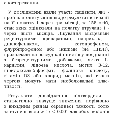
спостереження.
У дослі­дженні взяли участь пацієнти, які ­
пройшли опитування щодо результатів терапії
на її ­початку і ­через три ­місяці, та 158 осіб,
стан яких оцінювали на ­початку втручань і ­
через шість міся­ців. ­Лікування місцевими
рецептурними препаратами, наприклад ­
диклофенаком, кетопро­феном,
флурбіпрофеном або ­іншими (не НПЗП),
призначали на розсуд клініцистів у ­поєднанні
з ­без­рецептурними добав­ками, як-от L-
карнітин, ліпоєва кислота, метил B-12,
піридоксаль-5-фосфат, фолі­нова кислоту,
вітамін D3 або хлорид магнію, які своєю
чергою ­можуть мати знеболювальні влас­
тивості.
Результати дослі­дження підтвердили ­
статистично значуще зниження порівняно
з вихідним рівнем середньої тяжкості болю
та ступеня впливу (p < 0,001 для обох ­періодів