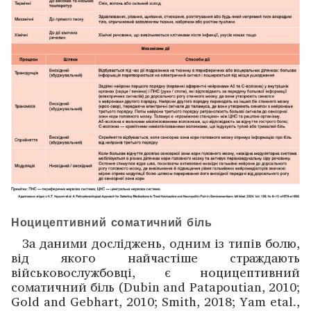
Ноцицептивний соматичний біль
За даними досліджень, одним із типів болю,
від ­якого найчастіше страждають
військовослужбовці, є ноци­цеп­тивний
соматичний біль (Dubin and Patapoutian, 2010;
Gold and Gebhart, 2010; Smith, 2018; Yam etal.,