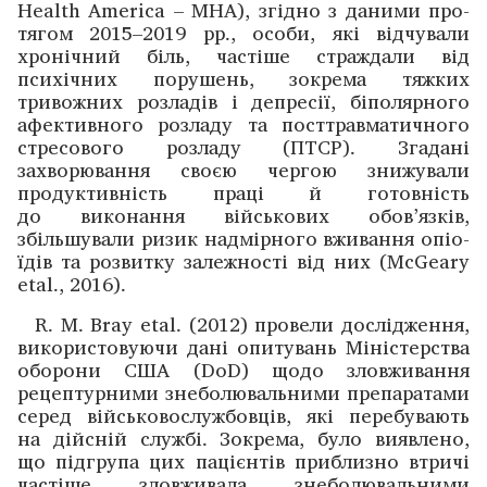
Health America – MHA), згідно з даними про­
тягом 2015–2019 рр., особи, які відчували
хронічний біль,­ ­частіше страждали від
психічних порушень, зокрема ­тяжких
тривожних розладів і депресії, біполярного
афективного розладу та посттравматичного
стресового роз­ладу (ПТСР). Згадані
захворювання своєю чергою знижу­вали
продуктивність праці й готовність
до виконання військових обов’язків,
збільшували ризик над­мірного вживання опіо­
їдів та розвитку залежності від них (McGeary
etal., 2016).
R. M. Bray etal. (2012) провели дослі­дження,
викорис­товуючи дані опитувань Міністерства
оборони США (DoD) щодо зловживання
рецептурними знеболювальними препаратами
серед військовослужбовців, які пере­бувають
на дійсній службі. Зокрема, було виявлено,
що підгрупа цих пацієнтів приблизно втричі
частіше зловживала знеболювальними