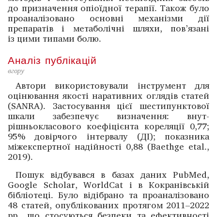
до призна­чення ­опіоїдної терапії. ­Також було
проаналізовано ­основні механізми дії
препаратів і мета­болічні ­шляхи, пов’язані
із цими типами болю.
Аналіз публікацій
вгору
Автори використовували інструмент для
оцінювання якості наративних оглядів статей
(SANRA). ­Застосування цієї шестипунктової
шкали забезпечує визначення: внут­
рішньокласового коефіцієнта кореляції 0,77;
95% довірчого інтервалу (ДІ); показника
міжекспертної ­надійності 0,88 (Baethge etal.,
2019).
Пошук відбувався в базах даних PubMed,
Google Scholar, WorldCat і в Кокранівській
бібліотеці. ­Було віді­брано та проаналізовано
48 статей, опублікованих протя­гом 2011–2022
рр., що стосуються безпеки та ефективності