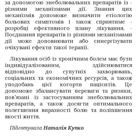
за допомогою знеболювальних препаратів із ­
різними ­механізмами дії. Знання цих
механізмів допоможе визначити етіо­логію
больо­вих симптомів і також ­сприятиме ­
розробці ефективного плану ліку­вання. ­
Поєднання препаратів із різними механізмами
дії може доповнювати або синергізувати
очікувані ефекти такої терапії. ­
Лікування осіб із хронічним болем має бути
індивідуа­лізованим, здійсню­ватися
відповідно до супутніх захворювань,
соціальних та економічних ресурсів, а ­також
уподобань цієї когорти пацієнтів. Це
допоможе ­збалансувати пере­ваги та ­ризики,
пов’язані із застосуванням знеболю­вальних
препаратів, а також досягти оптимального
полег­шення виразності болю та поліпшення
якості життя.
Підготувала
Наталія Купко