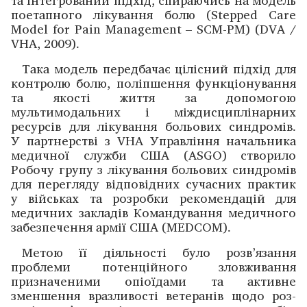
та інтегрований підхід, ­спираючись на модель
поетапного лікування болю (Stepped Care
Model for Pain Management – SCM-PM) (DVA /
VHA, 2009).
Така модель передбачає цілісний підхід для
конт­ролю болю, поліпшення функціонування
та якості життя за допомогою
мультимодальних і міждисциплінарних
ресурсів для лікування больових синдромів.
У партнерстві з VHA Управління начальника
медичної служби США (ASGO) створило
Робочу групу з лікування больових синдромів
для перегляду відповідних сучасних практик
у військах та розробки рекомендацій для
медичних ­закладів Командування медичного
забезпечення армії США (MEDCOM).
Метою її діяльності було розв’язання
проблеми потенційного зловживання
призначеними ­опіоїдами та ­активне
зменшення вразливості ветеранів щодо роз­