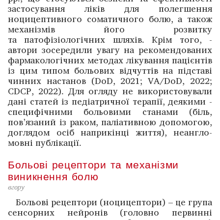
застосування ліків для полегшення
ноцицептивного сома­тичного болю, а також
механізмів його розвитку
та патофізіологічних шляхів. ­Крім того, ­
автори ­зосередили увагу на рекомендованих
фармако­логічних методах лікування пацієнтів
із цим ­типом больових відчуттів на підставі
чинних настанов (DoD, 2021; VA/DoD, 2022;
CDCP, 2022). Для огляду не використовували
дані статей із педіатричної терапії, деякими ­
специфічними больовими станами (біль,
пов’яза­ний із ­раком, паліативною допомогою,
доглядом осіб наприкінці життя), неангло­
мовні публікації.
Больові рецептори та механізми
виникнення болю
вгору
Больові рецептори (ноцицептори) – це група
­сенсорних нейронів (головно первинні