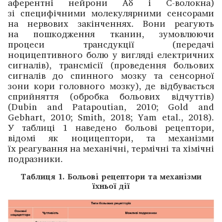
аферентні нейрони Aδ і C-­волокна)
зі специфічними ­молекулярними сенсорами
на нервових закінченнях. Вони реагують
на пошко­дження тканин, зумовлюючи
процеси трансдукції (передачі
ноцицептивного болю у вигляді електричних
сигналів), транс­місії (проведення больових
сигналів до спинного мозку та сенсорної
зони кори головного ­мозку), де ­відбувається
сприйняття (обробка больових відчуттів)
(Dubin and Patapoutian, 2010; Gold and
Gebhart, 2010; Smith, 2018; Yam etal., 2018).
У таблиці 1 наведено ­больові ­рецептори,
відомі як ноцицептори, та меха­нізми
їх реагування на меха­нічні, термічні та хімічні
подразники.
Таблиця 1. Больові рецептори та механізми
їхньої дії