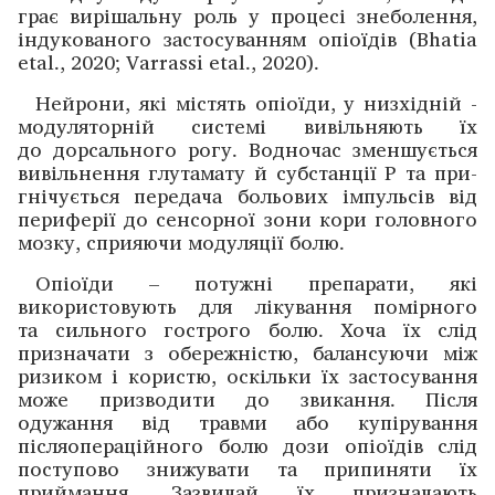
грає вирішальну роль у процесі знеболення,
індукованого ­застосуванням опіо­їдів (Bhatia
etal., 2020; Varrassi etal., 2020).
Нейрони, які містять опіоїди, у низхідній ­
модулятор­ній системі вивільняють їх
до дорсального рогу. Вод­но­час зменшується
вивільнення глутамату й субстанції P та при­
гнічується передача больових імпульсів від
пери­ферії до сенсорної зони кори головного
мозку, ­сприяючи модуляції болю.
Опіоїди – потужні препарати, які
використовують для лікування помірного
та сильного гострого болю. Хоча їх слід
призначати з обережністю, балансуючи між
ризиком і користю, оскільки їх застосування
може призводити до звикання. Після
одужання від травми або ­купірування
післяопераційного болю дози опіоїдів слід
поступово знижувати та припиняти їх
приймання. Зазвичай їх призначають