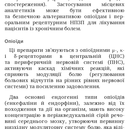
спостереження). Застосування місцевих
аналгетиків може бути ефективною
та безпечною альтернативою опіоїдам і пер­
оральним рецептурним НПЗП для ліку­вання
пацієнтів із хронічним болем.
Опіоїди
Ці препарати зв’язуються з опіоїдними μ-, κ-
і δ-рецепторами в центральній (ЦНС)
та периферичній нервовій системі (ПНС),
активуючи каскад ­хімічних реакцій, які
сприяють модуляції болю (регулювання
больових відчуттів на різних рівнях нервової
системи) та ­посиленню ­задоволення.
Два основні ендогенні типи опіоїдів
(енкефаліни й ен­дор­­фіни), залежно від їх
походження та дії на організм, ­мають високу
концентрацію в періакведукальній ­сірій речо­
вині середнього мозку, ­утворюючи первинну
низ­хідну модуляторну систему болю, яка віді­