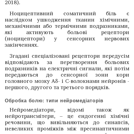
2018).
Ноцицептивний соматичний біль є
наслідком ушкодження тканин хімічними,
механічними або термічними подразниками,
які активують больові ­рецептори
(ноцицептори) у сенсорних нервових
закінченнях.
Згадані спеціалізовані рецептори передусім
відповідають за ­перетворення больових
подразників на елект­ричні сигнали, які потім
передаються до сенсорної зони кори
головного мозку Aδ- і C-волок­нами нейронів ­
першого, другого та ­третього порядків.
Обробка болю: типи нейромедіаторів
Нейромедіатори, відомі також як
нейротрансмітери, – це ендогенні хімічні
речовини, що вивільняються до синап­сів,
невеликих проміжків між пресинаптичними