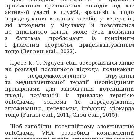
прийманням призначених опіоїдів під час
активної участі в службі, вразливість щодо
передозування вказаних засобів у вете­ранів,
які виходили у відставку й поверталися
до цивіль­ного ­життя, може бути пов’язана
з багатьма проблемами із психічним
і фізичним здоров’ям, працевлаштуванням
тощо (Bennett etal., 2022).
Проте K. T. Nguyen etal. зосередилися лише
на ­розгляді поетапного підходу, починаючи
з нефармакологічного втручання
та медикаментозної терапії неопіоїдними
препаратами для запобігання потенційній
шкоді, пов’язаній із тривалою терапією
опіоїдами, зокрема їх ­передозуванню,
зловживанню, переломам, інфаркту міокарда
тощо (Furlan etal., 2011; Chou etal., 2015).
Щоб запобігти потенційному зловживанню
опіоїдами, VHA розробила комплексний