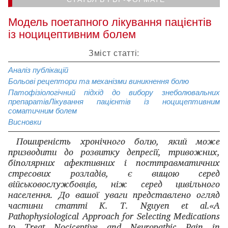
Модель поетапного лікування пацієнтів
із ноцицептивним болем
Зміст статті:
Аналіз публікацій
Больові рецептори та механізми виникнення болю
Патофізіологічний підхід до вибору знеболювальних
препаратів
Лікування пацієнтів із ноцицептивним
соматичним болем
Висновки
Поширеність хронічного болю, який може
призводити до розвитку депресії, тривожних,
біполярних афективних і посттравматичних
стресових розладів, є вищою серед
військовослужбовців, ніж серед цивільного
населення. До вашої уваги представлено огляд
частини статті K. T. Nguyen et al.«A
Pathophysiological Approach for Selecting Medications
to Treat Nociceptive and Neuropathic Pain in