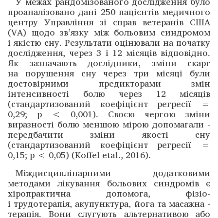
У межах рандомізованого дослі­дження було
проаналізовано дані 250 пацієнтів медичного
центру Управління зі справ ветеранів США
(VA) щодо зв’язку між больовим синдромом
і якістю сну. Результати оцінювали на ­початку
дослі­дження, через 3 і 12 місяців відповідно.
Як зазначають дослідники, ­зміни скарг
на пору­шення сну через три місяці були
достовірними ­предикторами змін
інтенсивності болю ­через 12 місяців
(стандартизований коефіцієнт регресії =
0,29; p < 0,001). ­Своєю чергою зміни
виразності болю меншою мірою ­допомагали ­
передбачити зміни ­якості сну
(стандартизований коефіцієнт регресії =
0,15; p < 0,05) (Koffel etal., 2016).
Міждисциплінарними додатковими
методами ліку­вання больових синдромів є
хіропрактична допомога, ­фізіо-
і трудотерапія, акупунктура, йога та масажна ­
терапія. Вони слугують альтернативою або