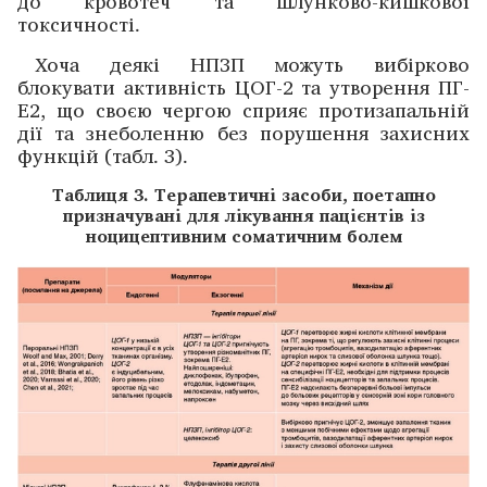
до кровотеч та ­шлунково-кишкової
токсичності.
Хоча деякі НПЗП ­можуть вибірково
блокувати ­активність ЦОГ-2 та утворення ПГ-
Е2, що своєю ­чергою сприяє проти­запальній
дії та ­знеболенню без порушення захисних
функцій (табл. 3).
Таблиця 3. Терапевтичні засоби, поетапно
призначувані для лікування пацієнтів із
ноцицептивним соматичним болем