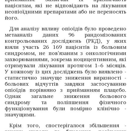
пацієнтам, які не відповідають на лікування
неопіо­їдними препаратами або не переносять
його.
Для аналізу впливу опіоїдів було проведено
метааналіз даних 96 рандомізованих
контрольованих дослі­джень (РКД), у яких
взяли участь 26 169 пацієнтів із больовим
синдромом, не пов’язаним з онкологічними
захворюваннями, зокрема ноцицептивним, які
отримували ­лікування протягом 1–6 місяців.
У кожному із цих дослі­джень було вияв­лено ­
статистично значуще зниження виразності ­
больових відчуттів завдяки застосуванню
опіоїдів порів­няно з прийманням плацебо.
Однак загальне зниження больового
синдрому та поліпшення фізичного
функціону­вання були помірно клінічно ­
значущими.
Крім того, спостерігалося збільшення ­