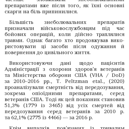
препаратами вже після того, як їхні основні
скарги на біль припинилися. ­
Більшість знеболювальних препаратів
призначали військово­службовцям під час
бойових операцій, коли дійсно ­траплялися
травми. Однак багато хто продовжував вико­
ристовувати ці засоби після ­одужання й
повернення до цивільного життя.
Використовуючи дані щодо пацієнтів
Адміністрації з охорони здоров’я ветеранів
та Міністерства оборони США (VHA / DoD)
за 2010–2016 рр., Т. Peltzman etal., (2020)
проаналізували смертність від передозування,
­зокрема опіоїдними препаратами, серед
ветеранів США. Тоді як цей показник становив
51,3% (1779 із 3465) від усіх смертей від
передозування серед ветеранів за 2010 р.
та 62,1% (2775 із 4466) — за 2016 р.
Крім випадків, пов’язаних із тривалим