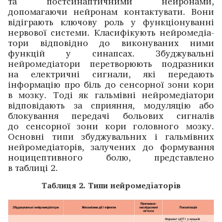
та пост­синаптичними нейронами,
допомагаючи нейронам кон­тактувати. Вони
відіграють ключову роль у функціону­ванні
нервової системи. Класифікують нейромедіа­
тори ­відповідно до виконуваних ними
функцій у ­синапсах. ­Збуджу­вальні
нейромедіа­тори перетворюють ­подразники
на електричні сигнали, які пере­дають
інформацію про біль до сенсорної зони кори
в ­мозку. Тоді як гальмівні нейромедіатори
відповідають за сприяння, модуляцію або
блокування передачі больових сигналів
до сенсорної зони кори головного мозку.
Основні типи збу­джувальних і гальмівних
нейромедіа­торів, залучених до формування
ноцицептивного болю, представлено
в таблиці 2.
Таблиця 2. Типи нейромедіаторів