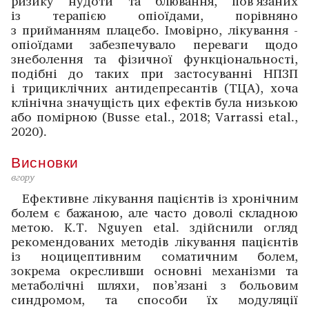
ризику нудоти та блювання, пов’язаних
із терапією опіоїдами, ­порівняно
з прийманням плацебо. Імовірно, лікування ­
опіоїдами ­забезпечувало переваги щодо
знеболення та фізичної функціональності,
подібні до таких при ­застосуванні НПЗП
і трициклічних антидепресантів (ТЦА), хоча
клінічна значущість цих ефектів була низькою
або помір­ною (Busse etal., 2018; Varrassi etal.,
2020).
Висновки
вгору
Ефективне лікування пацієнтів із хронічним
­болем є бажаною, але часто доволі складною
метою. K.T. Nguyen etal. здійснили огляд
рекомендованих методів ­лікування пацієнтів
із ноцицептивним соматичним болем,
зокрема окрес­ливши основні механізми та
метаболічні шляхи, пов’язані з ­больовим
синдромом, та способи їх ­модуляції