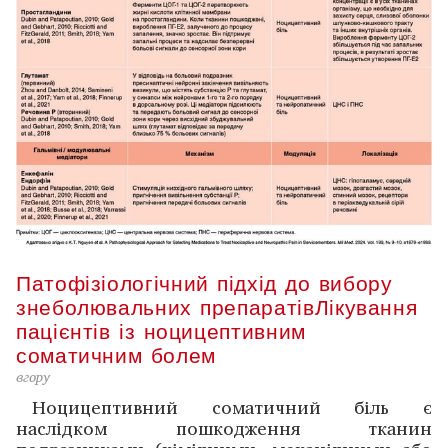
Патофізіологічний підхід до вибору
знеболювальних препаратів
Лікування
пацієнтів із ноцицептивним
соматичним болем
вгору
Ноцицептивний соматичний біль є
наслідком пошко­дження тканин