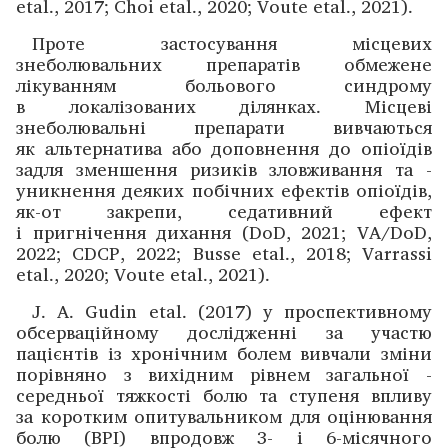
etal., 2017; Choi etal., 2020; Voute etal., 2021).
Проте застосування місцевих
знеболювальних препаратів обмежене
лікуванням больо­вого синдрому
в локалізованих ділянках. Місцеві
знеболювальні препарати вивчаються
як альтернатива або доповнення до опіо­їдів
задля зменшення ризиків зло­вживання та ­
уникнення ­деяких побічних ефектів ­опіоїдів,
як-от закрепи, седативний ефект
і пригнічення дихання (DoD, 2021; VA/DoD,
2022; CDCP, 2022; Busse etal., 2018; Varrassi
etal., 2020; Voute etal., 2021).
J. A. Gudin etal. (2017) у проспективному
обсерваційному дослі­дженні за участю
пацієнтів із хронічним ­болем вивчали зміни
порівняно з вихідним рівнем загальної ­
середньої тяжкості болю та ступеня впливу
за коротким опитувальником для оцінювання
болю (BPI) впродовж 3- і 6-місячного