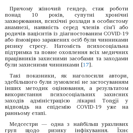
Причому жіночий гендер, стаж роботи
понад 10 років, супутні хронічні
захворювання, психічні розлади в особистому
анамнезі, наявність серед членів сім’ї або
родичів пацієнтів із діагностованим COVID-19
або ймовірно заражених осіб були чинниками
ризику стресу. Натомість психосоціальна
підтримка та повне охоплення всіх медичних
працівників захисними засобами та заходами
були захисними чинниками [
17
].
Такі показники, як наголосили автори,
здебільшого були зумовлені не застосуванням
інших методик оцінювання, а результатом
використання психосоціальних захисних
заходів адміністрацією лікарні Tongji у
відповідь на епідемію COVID-19 уже на
ранньому етапі.
Медсестри — одна з найбільш уразливих
груп щодо ризику інфікування. Їхнє