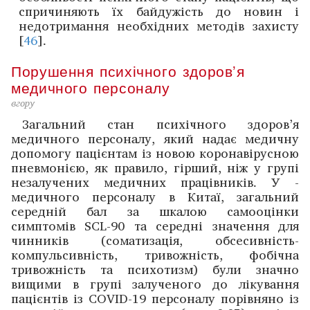
спричиняють їх байдужість до новин і
недотримання необхідних методів захисту
[
46
].
Порушення психічного здоров’я
медичного персоналу
вгору
Загальний стан психічного здоров’я
медичного персоналу, який надає медичну
допомогу пацієнтам із новою коронавірусною
пневмонією, як правило, гірший, ніж у групі
незалучених медичних працівників. У ­
медичного персоналу в Китаї, загальний
середній бал за шкалою самооцінки
симптомів SCL-90 та середні значення для
чинників (соматизація, обсесивність-
компульсивність, тривожність, фобічна
тривожність та психотизм) були значно
вищими в групі залученого до лікування
пацієнтів із COVID-19 персоналу порівняно із