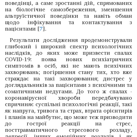
поведінці, а саме зростанні дій, спрямованих
на біологічне самозбереження, зменшення
альтруїстичної поведінки та навіть обман
щодо інфікування та контактування з
пацієнтами [
7
].
Результати дослід­жен­ня ­продемонстрували
глибокий і широкий спектр психологічних
наслідків, до яких може призвести спалах
COVID-19: поява нових психіатричних
симптомів в осіб, які не мають психічних
захворювань; погіршення стану тих, хто вже
страждає на такі ­захворювання; дистрес у
доглядальників за пацієнтами з психічними та
соматичними недугами. До того ж ­спалах ­
коронавірусної хвороби передбачувано
спричиняє сус­пільні психо­логічні реакції, такі
як напруга, тривога та страх, втрата ­орієнтирів
і планів на майбутнє, що може теж призводити
до гострої реак­ції на стрес,
посттравматичного стресового розладу,
депресії, інших емоційних розладів і як