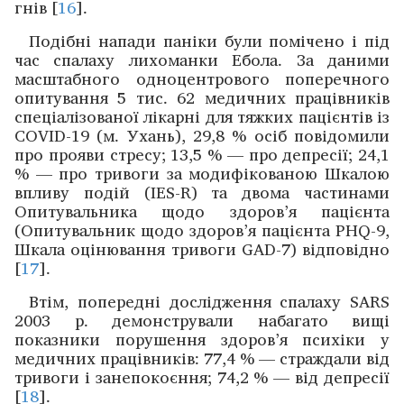
гнів [
16
].
Подібні напади паніки були помічено і під
час спалаху лихоманки Ебола. За даними
масштабного одноцентрового поперечного
опитування 5 тис. 62 медичних працівників
спеціалізованої лікарні для тяжких пацієнтів із
COVID-19 (м. Ухань), 29,8 % осіб повідомили
про прояви стресу; 13,5 % — про депресії; 24,1
% — про тривоги за модифікованою Шкалою
впливу подій (IES-R) та ­двома ­частинами
Опитувальника щодо здоров’я пацієнта
(Опитувальник щодо здоров’я пацієнта PHQ-9,
Шкала оцінювання тривоги GAD-7) відповідно
[
17
].
Втім, попередні дослід­жен­ня спалаху SARS
2003 р. демонстрували набагато вищі
показники порушення здоров’я психіки у
медичних працівників: 77,4 % — страждали від
тривоги і занепокоєння; 74,2 % — від депресії
[
18
].