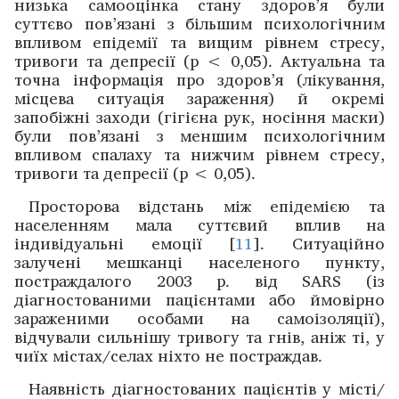
низька самооцінка стану здоров’я були
суттєво пов’язані з більшим психологічним
впливом епідемії та вищим рівнем стресу,
тривоги та депресії (p < 0,05). ­Актуальна та
точна інформація про здоров’я (лікування,
місцева ­ситуація зараження) й окремі
запобіжні заходи (гігієна рук, ­носіння маски)
були ­пов’язані з меншим психологічним
впливом спалаху та нижчим рівнем стресу,
тривоги та депресії (р < 0,05).
Просторова відстань між епідемією та
населенням мала суттєвий вплив на
індивідуальні емоції [
11
]. ­Ситуаційно
залучені мешканці населеного пункту,
постраждалого 2003 р. від SARS (із
діагностованими пацієнтами або ймовірно
зараженими особами на самоізоляції),
відчували сильнішу тривогу та гнів, аніж ті, у
чиїх містах/­селах ніхто не постраждав.
Наявність діагностованих пацієнтів у місті/