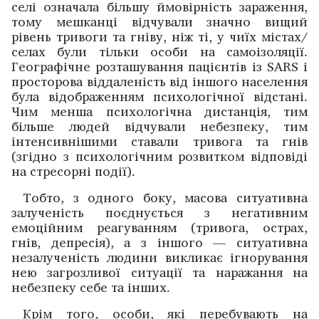
селі ­означала більшу ймовірність зараження,
тому ­мешканці відчували значно вищий
рівень тривоги та гніву, ніж ті, у чиїх містах/
селах були тільки особи на самоізоляції.
Геогра­фічне ­розташування паці­єнтів із SARS і
просторова віддаленість від іншого ­населення
була відображенням психо­логічної відстані.
Чим менша психологічна дистанція, тим
більше людей відчували небезпеку, тим
інтенсивні­шими ставали ­тривога та гнів
(згідно з психологічним розвитком відповіді
на ­стресорні події).
Тобто, з одного боку, масова ситуативна
залученість поєднується з негативним
емоційним реагуванням (­тривога, острах,
гнів, депресія), а з іншого — ситуативна
незалученість людини викликає ігнорування
нею загрозливої ситуації та наражання на
небезпеку себе та інших.
Крім того, особи, які перебувають на