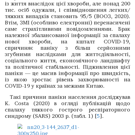
із життя внаслідок цієї хвороби, але понад 200
тис. осіб одужали, і співвідношення легких/
тяжких випадків становить 95/5 (ВООЗ, 2020).
Втім, ЗМІ (особливо електронні) перенасичені
саме страхітливими повідомленнями. Брак
належної збалансованої інформації за спалаху
нової хво­роби, на кшталт COVID-19,
спричиняє паніку з більш серйозними
згубними наслідками для життєдіяльності,
соціального життя, економічного ландшафту
та політичної стабільності. ­Підживлення цієї
паніки — це масив інфор­мації про швидкість,
із якою зростає рівень захворюваності на
COVID-19 у країнах за межами Китаю.
Такі причини паніки населення досліджував
K. Costa (2020) в огляді публікацій щодо
спалаху тяжкого ­гострого респі­раторного
синдрому (SARS) 2003 р. (табл. 1) [
5
].