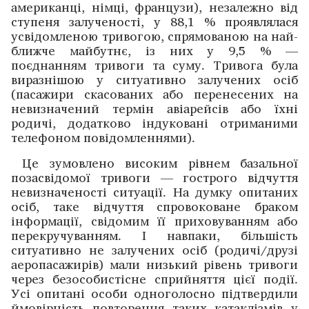
американці, німці, французи), незалежно від
ступеня залученості, у 88,1 % ­проявлялася
усвідомленою тривогою, спрямованою на ­най­
ближче майбутнє, із них у 9,5 % —
поєднанням ­тривоги та суму. Тривога була
виразнішою у ситуативно залучених осіб
(пасажири скасованих або перенесених на
невизначений термін авіарейсів або їхні
родичі, додатково індуковані отриманими
телефоном ­повідомленнями).
Це ­зумовлено високим рівнем базальної
позасвідомої тривоги — гострого відчуття
невизначеності ситуації. На думку опитаних
осіб, таке відчуття спровоковане браком
інфор­мації, свідомим її приховуванням або
перекручуванням. І навпаки, більшість
ситуативно не залучених осіб (родичі/друзі
аеропасажирів) мали низький рівень тривоги
через безособистісне сприйняття цієї події.
Усі опитані особи одноголосно підтвердили
ймовірність повторення таких катаклізмів у