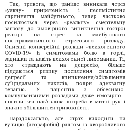
Так, тривога, що раніше виникала через
«уявну» приреченість і песимістичне
сприйняття майбутнього, тепер частково
посилюється через «реальну» смертельну
загрозу до ймовірного виникнення гострої
реакції на стрес та майбутнього
посттравматичного стре­сового розладу.
Описані конверсійні розлади «психогенного
COVID-19» із симптомами болю в горлі,
задишки та навіть психо­генної лихоманки. Ті,
хто страждають на депресію, більше
піддаються ризику посилення симптомів
депресії та виникнення/збільшення
суїцидальних нахилів, попри адекватну
терапію. У пацієнтів з обсе­сивно-
компульсивними розладами дуже ймовірно ­
посилиться нав’язлива потреба в митті рук і
значно збільшиться тривожність.
Парадоксально, але страх виходити на
вулицю (агора­фобія) раптом із хворобливого