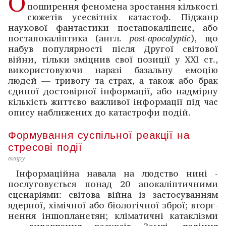
О
поширення феномена зростання кількості
сюжетів усесвітніх катастоф. Піджанр
наукової фантас­тики постапокаліпсис, або
постапокаліптика (англ.
post
-
apocalyptic
), що
набув популярності після Другої світової
війни, тільки зміцнив свої позиції у ХХІ ст.,
використовуючи наразі базальну емоцію
людей — тривогу та страх, а також або брак
єдиної достовірної інформації, або надмірну
кількість життєво важливої інформації під час
­опису наближених до катастрофи подій.
Формування суспільної реакції на
стресові події
вгору
Інформаційна навала на людство нині ­
послуговується понад 20 апокаліптичними
сценаріями: світова війна із застосуванням
ядерної, хімічної або біологічної зброї; вторг­
нення іншопланетян; кліматичні катаклізми