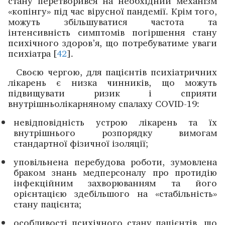
стану перетворився на необхідний механізм
«копінгу» під час вірусної пандемії. Крім того,
можуть збільшуватися частота та
інтенсивність симптомів погіршення стану
психічного здоров’я, що потребуватиме уваги
психіатра [
42
].
Своєю чергою, для пацієнтів психіатричних
лікарень є низка чинників, що можуть
підвищувати ризик і сприя­ти
внутрішньолікарняному спалаху COVID-19:
невідповідність устрою лікарень та їх
внутрішнього розпорядку вимогам
стандартної фізичної ізоляції;
уповільнена перебудова роботи, зумовлена
браком знань медперсоналу про протидію
інфекційним ­захворюванням та його
орієнтацією здебільшого на «ста­більність»
стану ­пацієнта;
особливості психічного стану пацієнтів, що