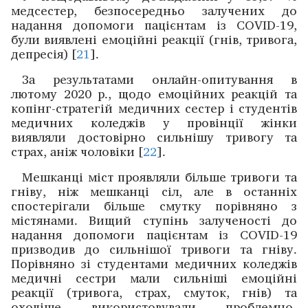
медсестер, безпосередньо залучених до
надання допомоги пацієнтам із COVID-19,
були виявлені емоційні реакції (гнів, тривога,
депресія) [
21
].
За результатами онлайн-опитування в
лютому 2020 р., щодо емоційних реакцій та
копінг-стратегій медичних сестер і студентів
медичних коледжів у провінції жінки
виявляли достовірно сильнішу тривогу та
страх, аніж чоловіки [
22
].
Мешканці міст проявляли більше тривоги та
гніву, ніж мешканці сіл, але в останніх
спостерігали більше смутку порівняно з
містянами. Вищий ступінь залученості до
надання допомоги пацієнтам із COVID-19
призводив до сильнішої тривоги та гніву.
Порівняно зі студентами медичних коледжів
медичні сестри мали сильніші ­емоційні
реакції (тривога, страх, смуток, гнів) та
охочіше використовували проблемно-