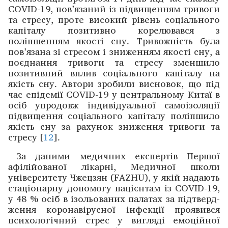
COVID-19, пов’язаний із підвищенням ­тривоги
та стресу, проте високий рівень соціального
капіталу позитивно ­корелювався з
поліпшенням якості сну. Тривожність була
пов’язана зі стресом і зниженням якості сну, а
поєднання тривоги та стресу зменшило
позитивний вплив соціального капіталу на
якість сну. Автори ­зробили ­висновок, що під
час епідемії COVID-19 у центральному Китаї в
осіб упродовж індивідуальної самоізоляції
підвищення соціального капіталу поліпшило
якість сну за рахунок зниження тривоги та
стресу [
12
].
За даними медичних експертів Першої
афілійованої ­лікарні, Медичної школи
університету Чжецзян (FAZHU), у якій надають
стаціонарну допомогу ­пацієнтам із COVID-19,
у 48 % осіб в ізольованих палатах за підтверд­
ження коронавірусної інфекції проявився
психологічний стрес у вигляді емоційної