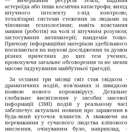
— ­вичерпання ресурсів Землі, падіння
астероїда або інша ­космічна катас­трофа; вихід
штучного інтелекту з-під конт­ролю;
тоталітарні системи стеження за людьми за
чіповими ­технологіями; навіть повстання
машин (роботів) на чолі зі штучним розу­мом;
застосування антиматерії; пандемія тощо.
Причому інформаційні матеріали здебільшого
поси­лаються на науко­ві дослід­жен­ня та думки
різних причетних до цих тем учених,
провокуючи загальне ­обговорення та не менш
масове індукування майбутньої трагедії.
За останні три місяці світ став свідком ­
драматичних подій, пов’язаних зі швидкою
появою нового коронавірусу. Детальне
глобальне висвітлення у засобах масової
інформації (ЗМІ) подій у реальному часі
забезпечує ­актуальні новини про зараження в
будь-який куточок плане­ти. А зважаючи на
переважання у сучасного людства кліпо­вого
мислення, очікуваним було, наприклад, ­