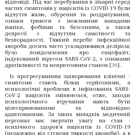
відповіді. Під час перебування в лікарні серед
частих симптомів у пацієнтів із COVID-19 були
відчуття жалю, обурення та ­роздратування,
ознаки тривоги з можливими нападами
паніки, фобіями та безсонням, а також
депресії з відчуттям самотності та
безпорадності. Тяжкий перебіг інфекційної
хвороби досить ­часто ускладнювався делірієм;
було повідомлення про енце­фаліт,
індукований вірусом SARS-CoV-2, з ­озна­ками
дратівливості та непритомним станом [
38
].
Із прогресуванням захворювання клінічні ­
симптоми стають більш серйозними, а
психологічні проблеми в інфікованих SARS-
CoV-2 пацієнтів змінюються, отже, заходи
психологічного втручання мають бути
цілеспрямова­ними та відповідно
адаптованими. За таких випадків медичний
персонал має звертати увагу на стан ­
психічного здоров’я пацієнтів із COVID-19
(незалежно від ступеня тяжкості хвороби), а в