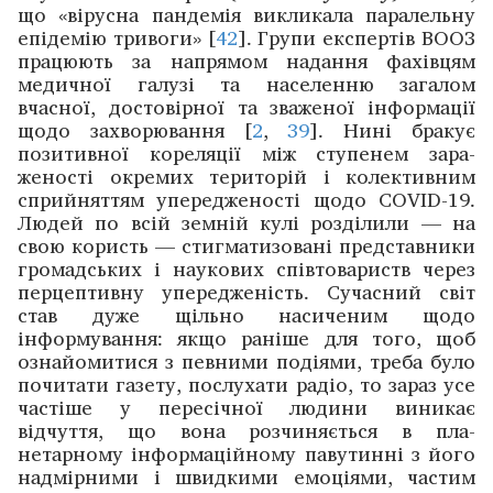
що «вірусна пандемія викликала паралельну
епідемію тривоги» [
42
]. ­Групи експертів ВООЗ
працюють за напрямом надання фахівцям
медичної галузі та населенню загалом
вчасної, достовірної та зваженої інформації
щодо захворювання [
2
,
39
]. Нині бракує
позитивної кореляції між ступенем зара­
женості окремих територій і колективним
сприйняттям уперед­женості щодо COVID-19.
Людей по всій земній кулі розділили — на
свою користь — стигматизовані представники
громадських і наукових співтовариств через
перцептивну упередженість. Сучасний світ
став дуже щільно насиченим щодо
інформування: якщо раніше для того, щоб
ознайомитися з певними подіями, треба було
почитати газе­ту, послухати радіо, то зараз усе
частіше у пересічної людини виникає
відчуття, що вона розчиняється в пла­
нетарному інформаційному павутинні з його
­надмірними і швидкими емоціями, частим