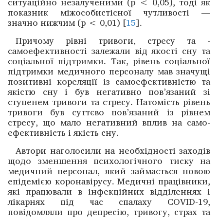
ситуаційно незалученими (р < 0,05), тоді як
показник ­міжособистісної чутливості —
значно нижчим (р < 0,01) [
15
].
Причому рівні тривоги, стресу та ­
самоефективності залежали від якості сну та
соціальної підтримки. Так, рівень соціальної
підтримки медичного персоналу мав значущі
позитивні кореляції із самоефективністю та
якістю сну і був негативно пов’язаний зі
ступенем тривоги та стресу. Натомість рівень
тривоги був суттєво пов’язаний із рівнем
стресу, що мало негативний вплив на само­
ефективність і якість сну.
Автори наголосили на необхідності заходів
щодо зменшення психологічного тиску на
медичний персонал, який займається новою
епідемією коронавірусу. ­Медичні працівники,
які працювали в інфекційних відділеннях і
лікарнях під час спалаху COVID-19,
повідомляли про депресію, тривогу, страх та