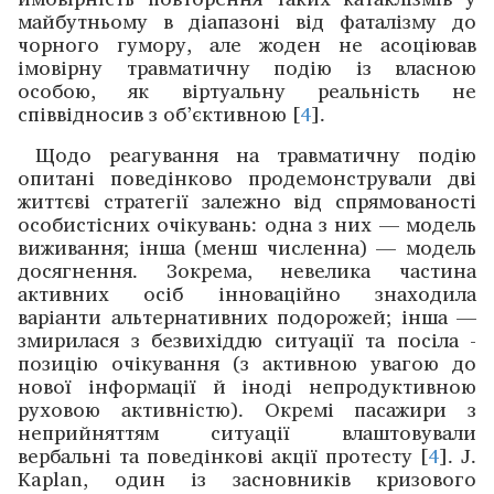
майбутньому в діапазоні від ­фаталізму до
чорного гумору, але жоден не асоціював
імовірну травматичну подію із власною
особою, як ­віртуальну ­реальність не
співвідносив з об’єктивною [
4
].
Щодо реагування на травматичну подію
опитані поведінково продемонстрували дві
життєві стратегії залежно від спрямованості
особистісних очікувань: одна з них — модель
виживання; інша (менш численна) — модель
досягнення. Зокрема, невелика частина
активних осіб інно­ваційно знаходила
варіанти альтернативних подорожей; інша —
змирилася з безвихіддю ситуації та посіла ­
позицію очікування (з активною увагою до
нової інформації й ­іноді непродуктивною
руховою активністю). Окремі пасажири з
неприйняттям ситуації ­влаштовували
вербальні та поведінкові акції протесту [
4
]. J.
Kaplan, один із засновників кризового