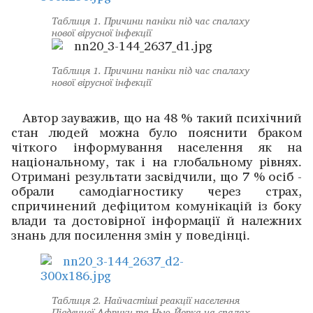
Таблиця 1. Причини паніки під час спалаху
нової вірусної інфекції
Таблиця 1. Причини паніки під час спалаху
нової вірусної інфекції
Автор зауважив, що на 48 % такий психічний
стан людей можна було пояснити браком
чіткого ­інформування насе­лення як на
національному, так і на глобальному рівнях.
Отримані результати засвідчили, що 7 % осіб ­
обрали самодіагностику через страх,
спричинений дефіцитом комуні­кацій із боку
влади та достовірної інформації й належних
знань для посилення змін у поведінці.
Таблиця 2. Найчастіші реакції населення
Південної Африки та Нью-Йорка на спалах