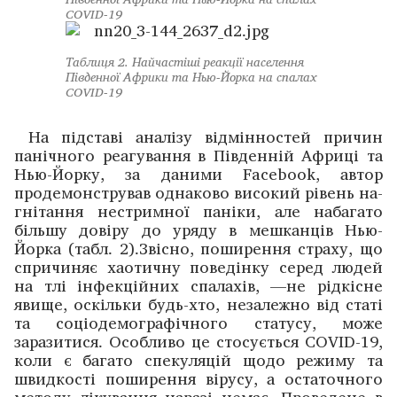
COVID‑19
Таблиця 2. Найчастіші реакції населення
Південної Африки та Нью-Йорка на спалах
COVID‑19
На підставі аналізу відмінностей причин
панічного реа­гування в Південній Африці та
Нью-Йорку, за даними Facebook, автор
продемонстрував однаково високий рівень на­
гнітання нестримної паніки, але набагато
більшу довіру до уряду в мешканців Нью-
Йорка (табл. 2). Звісно, поширення страху, що
спричиняє хаотичну поведінку серед людей
на тлі інфекційних спалахів, —не рідкісне
явище, оскільки будь-хто, незалежно від ­статі
та соціо­демографічного статусу, може
заразитися. Особ­ливо це стосується COVID-19,
коли є багато спекуляцій щодо режиму та
швидкості поширення вірусу, а остаточного
методу лікування наразі немає. Проведене в