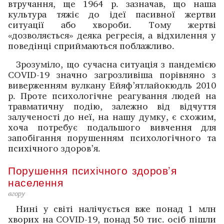
втручання, ще 1964 р. зазначав, що наша
культура тяжіє до ідеї пасивної жертви
ситуації або хвороби. Тому жертві
«дозволяється» деяка регресія, а відхилення у
поведінці сприймаються поблажливо.
Зрозуміло, що сучасна ситуація з пандемією
COVID-19 значно загрозливіша порівняно з
виверженням вулкану Ейяф’ятлайокюдль 2010
р. Проте психологічне ­реагування людей на
травматичну подію, залежно від відчуття
залуче­ності до неї, на нашу думку, є схожим,
хоча потребує подальшого вивчення для
запобігання порушенням психологічного та
психічного здоров’я.
Порушення психічного здоров’я
населення
вгору
Нині у світі налічується вже понад 1 млн
хворих на COVID-19, понад 50 тис. осіб пішли