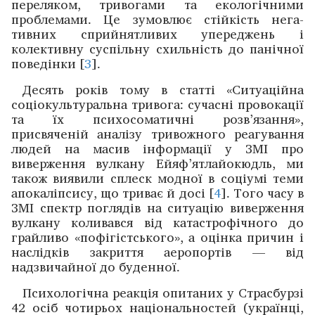
переляком, тривогами та еко­логічними
проблемами. Це зумовлює стійкість нега­
тивних сприйнятливих упереджень і
колективну ­суспільну схильність до панічної
поведінки [
3
].
Десять років тому в статті «Ситуаційна
соціокуль­ту­ральна тривога: сучасні провокації
та їх ­психосоматичні розв’язання»,
присвяченій аналізу тривожного ­реагування
людей на масив інформації у ЗМІ про
виверження вулкану Ейяф’ятлайокюдль, ми
також виявили сплеск ­модної в соціумі теми
апокаліпсису, що триває й досі [
4
]. Того часу в
ЗМІ спектр поглядів на ситуацію виверження
вулкану коливався від катастрофічного до
грайливо «пофігістського», а оцінка причин і
наслідків закриття аеро­портів — від
надзвичайної до буденної.
Психологічна реакція опитаних у Страсбурзі
42 осіб ­чотирьох національностей (українці,