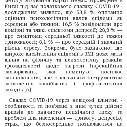
Китаї під час початкового спалаху COVID-19 ­
дослідження виявило, що 53,8 % опитаних
оцінили психологічний вплив епідемії як
середній або тяжкий; 16,5 % ­повідомили про
помірні та тяжкі симптоми депресії; 28,8 % —
про симптоми середньої тяжкості до тяжкої
тривожності; 8,1 % — про середній і значний
рівень стресу. Зокрема, було зазначено, що
широке висвітлення епідемії в ЗМІ може мати
вплив на фізичну та психологічну реакцію
громадськості щодо загрози інфекційних
захворювань, яка неминуче посилює
занепокоєння, але є ключовим інструментом
заохочення запобіжних і профілактичних
заходів [
6
].
Спалах COVID-19 через невідомі клінічні ­
особливості та пов’язані з ним чутки дійсно
призвів до значного психічного тиску та
проблем для населення
—
тривогу, депресію,
страх, що безпосередньо позначаються на