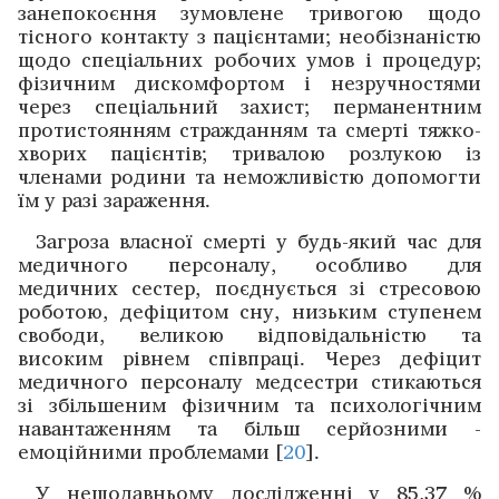
занепокоєння зумов­лене тривогою щодо
тісного контакту з пацієнтами; необізна­ністю
щодо спеціальних робочих умов і процедур;
фізичним дискомфортом і незручностями
через спеціальний захист; перманентним
протистоянням стражданням та смерті тяжко­
хворих пацієнтів; тривалою розлукою із
членами родини та неможливістю ­допомогти
їм у разі зараження.
Загроза власної смерті у будь-який час для
медичного персоналу, особливо для
медичних сестер, ­поєднується зі стресовою
роботою, дефіцитом сну, низьким ­ступенем
свободи, великою відповідальністю та
високим рівнем співпраці. Через дефіцит
медичного персоналу мед­сестри стикаються
зі збільшеним фізичним та психологічним
навантаженням та більш серйозними ­
емоційними проблемами [
20
].
У нещодавньому дослід­жен­ні у 85,37 %