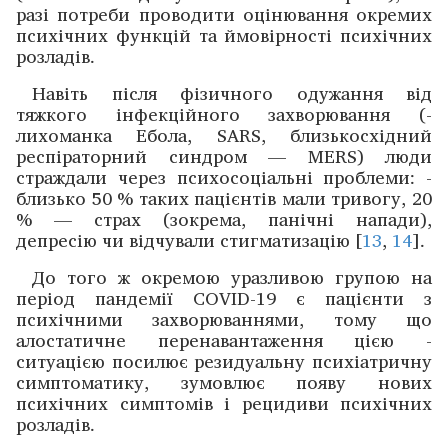
разі потреби ­проводити ­оцінювання окремих
психічних функцій та ймовірності психічних
розладів.
Навіть після фізичного ­одужання від
тяжкого інфекційного захворювання (­
лихоманка Ебола, SARS, близько­східний
респіраторний синдром — MERS) люди
страждали через психосоціальні ­проблеми: ­
близько 50 % таких пацієнтів мали тривогу, 20
% — страх (зокрема, паніч­ні напади),
депресію чи відчували стигма­тизацію [
13
,
14
].
До того ж окремою уразливою групою на
період пандемії COVID-19 є пацієнти з
психічними ­захворюваннями, тому що
алостатичне перенавантаження цією ­
ситуацією посилює резидуальну психіатричну
симптоматику, зумов­лює появу нових
психічних симптомів і рецидиви психічних
розладів.