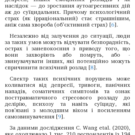
наслідок — до ­зростання аутоагресивних дій
аж до суїцидальних. Причому психологічний
страх (як ірраціо­нальний) стає страшнішим,
аніж сама хвороба (об’єктивний страх) [
6
].
Незалежно від залучення до ситуації, люди
за таких умов можуть відчувати безпорадність,
острах і занепо­коєння з приводу того, що
вони захворіють або помруть, або ­
звинувачувати інших, які потенційно можуть
спричинити психічний розлад [
8
].
Спектр таких психічних порушень може
коливатися від депресії, тривоги, панічних
нападів, соматичних симптомів та ознак
посттравматичного стресового розладу до
делірію, психозу та навіть суїциду, які
пов’язані з молод­шим віком і посиленням
самозвинувачення [
9
].
За даними дослід­жен­ня C. Wang etal. (2020),
яке охоп­лювало 1 тис. 210 респондентів із 194