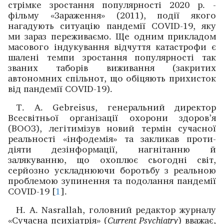
стрімке ­зростання популярності 2020 р. ­
фільму «­Зараження» (2011), ­події якого
нагадують ситуацію пандемії COVID-19, яку
ми ­зараз переживаємо. Ще одним прикладом
масового індукування відчуття ­катастрофи є
шалені темпи зростання популярності так
званих таборів виживання (закритих
автономних спільнот, що обіцяють прихисток
від ­пандемії COVID-19).
T. A. Gebreisus, генеральний директор
Всесвітньої орга­нізації охорони здоров’я
(ВООЗ), легітимізув новий ­термін сучасної
реальності «інфодемія» та закликав проти­
діяти дезінформації, нагнітанню й
залякуванню, що охоплює сьогодні світ,
серйозно ускладнюючи боротьбу з реальною
проблемою зупинення та подолання пандемії
COVID-19 [
1
].
H. A. Nasrallah, головний редактор журналу
«Сучасна психіатрія» (
Current
Psychiatry
) вважає,