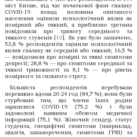
міст Китаю, під час початкової фази спалаху
COVID-19 понад ­половина опитаного
населення оцінили психологічний вплив як
помір­ний або тяжкий, а приблизно третина
повідомила про тривогу середнього та
тяжкого ступенів [
10
]. Як уже було зазначено,
53,8 % респондентів оцінили психологічний
вплив спалаху як середній або тяжкий; 16,5 %
— повідомили про помірні та тяжкі симптоми
депресії; 28,8 % — про ­симптоми середньої та
тяжкої ­тривожності та 8,1 % — про рівень
помірного та сильного стресу.
Більшість респондентів перебували
переважно вдома 20-24 год (84,7 %); вони були
стурбовані тим, що члени їхніх родин
заразилися COVID-19 (75,2 %) і були
задоволені наявним обсягом медичної
інформації (75,1 %). Жіночий гендер, статус
студента, специфічні симптоми (наприклад,
міалгія, запаморочення, симптоми ГРВІ) та