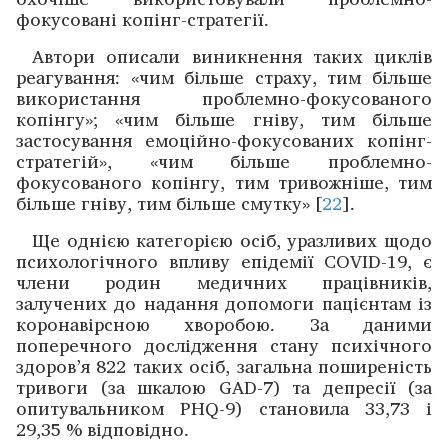
фокусовані копінг-стратегії.
Автори описали виникнення таких циклів
реагування: «чим більше страху, тим більше
використання проблемно-­фокусованого
копінгу»; «чим більше гніву, тим більше
застосування емоційно-фокусованих копінг-
стратегій», «чим більше проблемно-
фокусованого копінгу, тим тривожніше, тим
більше гніву, тим більше смутку» [
22
].
Ще однією категорією осіб, уразливих щодо
психологічного впливу епідемії COVID-19, є
члени родин медичних працівників,
залучених до надання допомоги пацієнтам із
коронавірсною хворобою. За даними
поперечного дослід­жен­ня стану психічного
здоров’я 822 таких осіб, загальна поширеність
тривоги (за шкалою GAD-7) та депресії (за
опитувальником PHQ-9) становила 33,73 і
29,35 % відповідно.