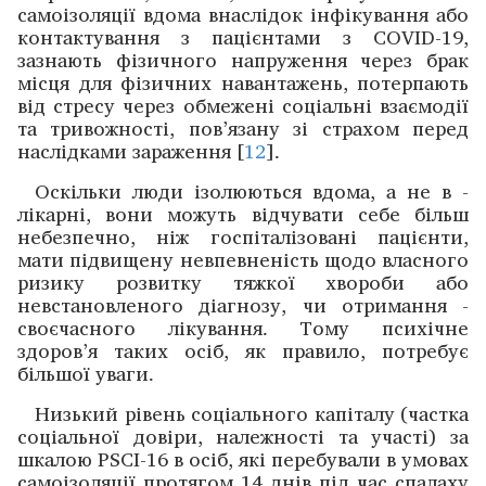
самоізоляції ­вдома внаслідок інфікування або
контактування з ­пацієнтами з COVID-19,
зазнають фізичного напруження через брак
місця для фізичних навантажень, потерпають
від ­стресу через ­обмежені ­соціальні взаємодії
та тривож­ності, ­пов’язану зі страхом перед
наслідками зараження [
12
].
Оскільки люди ізолюються ­вдома, а не в ­
лікарні, вони можуть ­відчувати себе більш
небезпечно, ніж ­госпіталізовані пацієнти,
мати ­підвищену ­невпевненість щодо власного
ризику ­розвитку тяжкої хвороби або
невстановленого діаг­нозу, чи отримання ­
своєчасного лікування. Тому ­психічне
здоров’я таких осіб, як ­правило, потребує
більшої ­уваги. ­
Низький рівень соціального капіталу (частка
соціальної довіри, належності та ­участі) за
шкалою PSCI-16 в осіб, які перебували в умовах
само­ізоляції протягом 14 днів під час ­спалаху