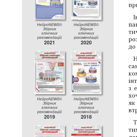
пр
І
па
НейроNEWS©
НейроNEWS©
Збірник
Збірник
ти
клінічних
клінічних
ро
рекомендацій
рекомендацій
2021
2020
до
Н
са
ко
ін
з 
хо
НейроNEWS©
НейроNEWS©
як
Збірник
Збірник
клінічних
клінічних
вт
рекомендацій
рекомендацій
2019
2018
Т
ти
ла