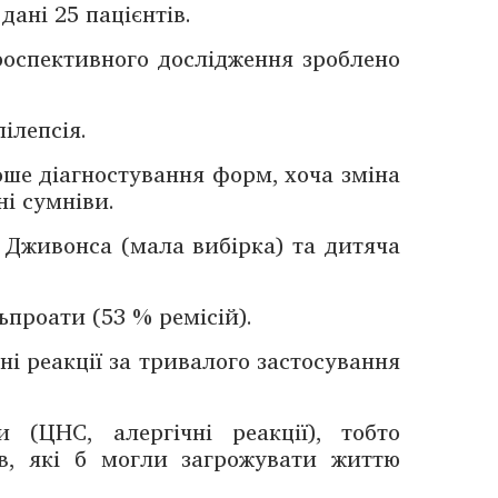
ані 25 пацієнтів.
оспективного дослід­жен­ня зроблено
ілепсія.
роше діагностування форм, хоча зміна
і сумніви.
Дживонса (мала вибірка) та дитяча
проати (53 % ремісій).
ні реакції за тривалого застосування
(ЦНС, алергічні ­реакції), тобто
тів, які б могли загрожувати життю