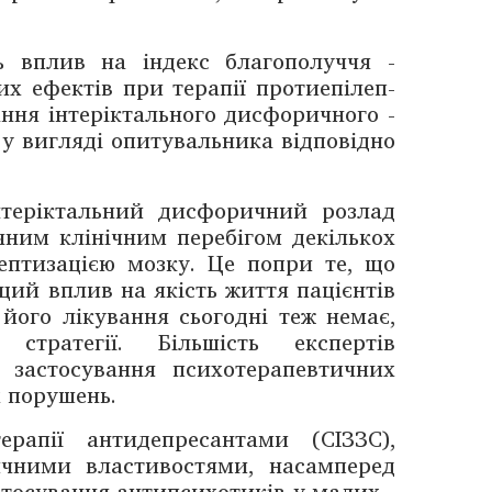
ь вплив на індекс благополуччя ­
их ефектів при терапії протиепі­леп­
ання інтеріктального дисфоричного ­
 ­вигляді ­опитувальника відповідно
інтеріктальний дисфоричний розлад
чним клінічним перебігом декількох
ептиза­цією ­мозку. Це попри те, що
ий вплив на якість ­життя пацієнтів
 його лікування сьогодні теж немає,
 стратегії. Більшість експертів
є застосування психотерапевтичних
 пору­шень.
рапії анти­депресантами (СІЗЗС),
ч­ними властивостями, насамперед
тосування анти­психотиків у малих ­