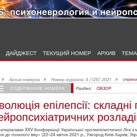
ДАЙДЖЕСТ
ТЕКУЩИЙ НОМЕР
АРХИВ
ТЕМА
Архив номеров
Номер журнала: 4 (125)' 2021
страниц
Раздел:
ОБЗОР
СОДЕРЖАНИЕ НОМЕРА
волюція епілепсії: складні
ейропсихіатричних розладі
атеріалами XXV Конференції Української протиепілептичної Ліги з 
ня до похилого віку» (22–24 квітня 2021 р., Ужгород-Київ-Харків, Укр