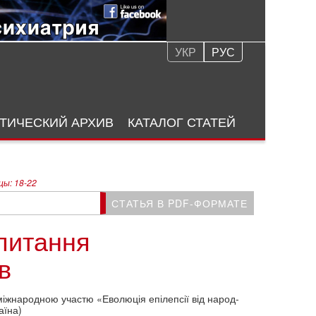
УКР
РУС
ТИЧЕСКИЙ АРХИВ
КАТАЛОГ СТАТЕЙ
ы: 18-22
СТАТЬЯ В PDF-ФОРМАТЕ
 питання
в
міжнародною участю «Еволюція епілепсії від народ­
аїна)