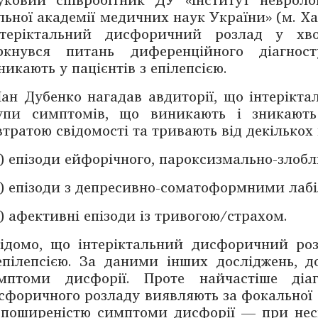
льної академії медичних наук України» (м. Ха
нтер­іктальний дисфо­ричний розлад у хв
ркнувся питань диференційного діаг­нос
никають у пацієнтів з ­епілеп­сією.
ан Дубенко нагадав авдиторії, що інтерікт
упи симптомів, що вини­ка­ють і зникають
 втратою свідомості та тривають від декількох 
) епізоди ейфорічного, пароксизмально-злобл
) епізоди з депресивно-соматоформними ­ла
) афективні епізоди із тривогою/страхом.
ідомо, що інтеріктальний дисфоричний розл
епілепсією. За ­даними ­інших досліджень, 
мптоми дисфорії. Проте найчастіше діагн
сфоричного розладу вияв­ля­ють за фокальної с
 поши­реністю симптоми дисфорії — при нес