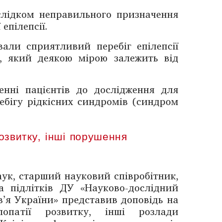
слідком неправильного призначення
епілепсії.
вали сприятливий перебіг епілепсії
я, який деякою мірою залежить від
і пацієнтів до ­дослід­жен­ня для
ребігу рідкісних синдромів (синдром
озвитку, інші порушення
ук, старший науковий співробітник,
та підлітків ДУ «Науково-­дослідний
в’я України» представив доповідь на
лопатії розвитку, інші розлади