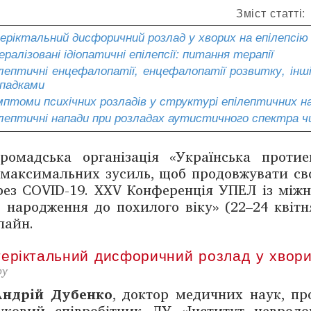
Зміст статті:
еріктальний дисфоричний розлад у хворих на епілепсію
ералізовані ідіопатичні епілепсії: питання терапії
лептичні енцефалопатії, енцефалопатії розвитку, інш
падками
птоми психічних розладів у структурі епілептичних напа
лептичні напади при розладах аутистичного спектра чи
ромадська організація «Українська проти
максимальних зусиль, щоб продовжувати сво
рез COVID-19. XXV Конференція УПЕЛ із міжн
д народ­жен­ня до похилого віку» (22–24 квіт
лайн.
теріктальний дисфоричний розлад у хвори
ру
Андрій Дубенко
, доктор медичних наук, пр
уковий співробітник ДУ «Інститут неврологі