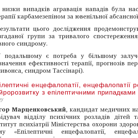
 низки випадків агравація нападів була на
ерапії карбамезепіном за ювенільної абсансної 
езультати цього дослід­жен­ня продемонстру
згаданої групи за тривалого спостереженн
вного синдрому.
 подальшому є потреба у більшому залученн
значення ефективності ­терапії, прогнозів пе
ивонса, синдром Тассінарі).
ілептичні енцефалопатії, енцефалопатії р
йророзвитку з епілептичними припадками
ру
гор Марценковський
, кандидат медичних на
відувач ­відділу ­психічних розладів дітей 
ститут психіатрії Міністерства охорони здоро
му «Епілептичні енцефалопатії, енцефа