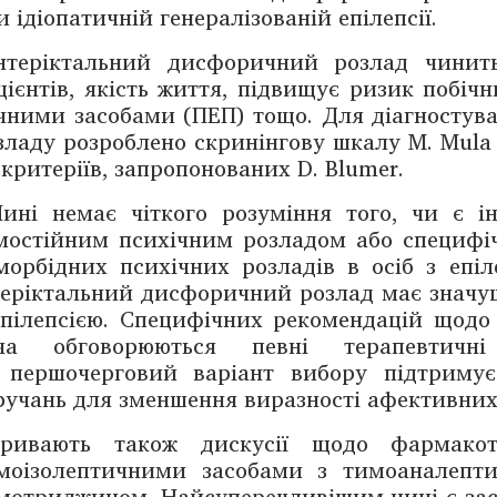
и ідіопатичній ­генералізова­ній епілепсії.
нтеріктальний ­дисфоричний розлад чинит
цієнтів, якість життя, підвищує ризик побічн
чними засобами (ПЕП) тощо. Для діаг­ностув
зладу розроблено скринінгову шкалу M. Mula у
 критеріїв, запропонованих D. Blumer.
ині немає чіткого розуміння того, чи є ­
мостійним ­психічним ­розладом або специфі
мор­бід­них психічних розладів в осіб з епіл
терікталь­ний ­дисфоричний розлад має значущ
епілепсією. Специфічних рекоменда­цій щодо
ча ­обговорюються певні ­терапевтичні
 першочерговий ­варіант ­вибору підтриму
ручань для зменшення виразності афективних
ривають також дискусії щодо ­фармакоте
моізолептичними засо­бами з тимоаналепти
мо­триджином. Найсуперечливішим нині є ­зас