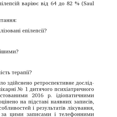
ілеп­сій варіює від 64 до 82 % (Saul
итання:
ізовані епілепсії?
вішими?
ість терапії?
уло здійснено ретроспективне дослід­
лікарні № 1 ­дитячого психіат­ричного
остованими 2016 р. ідіопатичними
 оцінено на підставі наявних записів,
обливостей і результатів лікування,
 за цими ­записами і телефонними