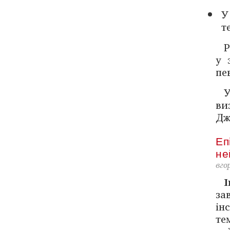
У
т
Р
у 
пе
У
ви
Дж
Еп
не
вго
І
за
ін
те