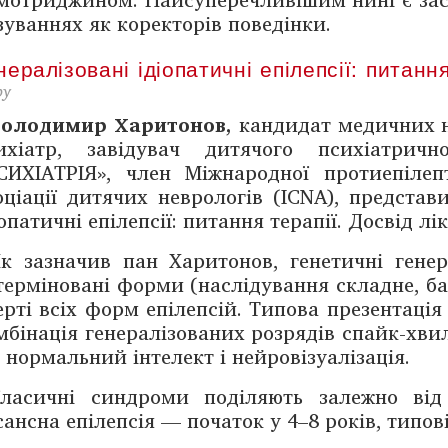
зуваннях як коректорів пове­дінки.
нералізовані ідіопатичні епілепсії: питання
ру
Володимир Харитонов,
кандидат медичних н
ихіатр, завідувач ­дитячого психіатрично
СИХІАТРІЯ», член Міжнародної протиепілеп
оціації дитячих невро­логів (ICNA), представ
іопатичні епілепсії: питання терапії. ­Досвід л
к зазначив пан Харитонов, генетичні ­генер
терміновані форми (наслідування складне, баг
ерті всіх форм епілепсій. Типова презентація
мбінація генералізованих роз­рядів спайк-хви
; нормальний інтелект і нейро­візуалізація.
ласичні синдроми поділяють залежно від 
сансна епілеп­сія — початок у 4–8 років, типов