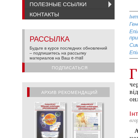
ПОЛЕЗНЫЕ ССЫЛКИ
КОНТАКТЫ
Інт
Ген
Епі
РАССЫЛКА
при
Сим
Будьте в курсе последних обновлений
Епі
– подпишитесь на рассылку
материалов на Ваш e-mail
Г
ПОДПИСАТЬСЯ
че
ві
АРХИВ РЕКОМЕНДАЦИЙ
он
АРХИВ РЕКОМЕНДАЦИЙ
Ін
вго
на