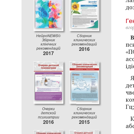
до
Ге
вго
НейроNEWS©
Сборник
Збірник
клинических
пс
клінічних
рекомендаций
рекомендацій
2016
«П
2017
ас
ід
Я
де
чв
ко
Гц
Очерки
Сборник
детской
клинических
К
психиатрии
рекомендаций
2016
2015
аб