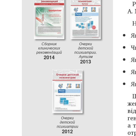
Р
A. 
Н
Я
Сборник
Очерки
Ч
клинических
детской
рекомендаций
психиатрии.
2014
Аутизм
Я
2013
Я
Я
Щ
же
ві
ге
Очерки
детской
а 
психиатрии
от
2012