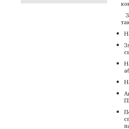
ко
З
так
Н
З
с
Н
а
Н
А
П
П
с
п