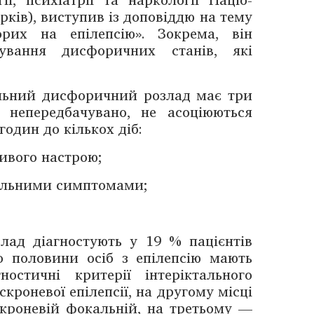
рків), виступив із доповіддю на тему
орих на епілепсію». Зокрема, він
тування дисфоричних станів, які
альний дисфоричний розлад має три
 непередбачувано, не асоціюються
годин до кількох діб:
ивого настрою;
більними симптомами;
ад діаг­ностують у 19 % пацієнтів
до половини осіб з епілепсію ­мають
остичні критерії інтеріктального
кроневої епілепсії, на ­другому місці
кро­невій фокальній, на третьому —