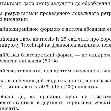
нтактами дала змогу залучити до ­оброблення д
а результатами проведеного локального ретр
і ­вис­новки:
айпоширенішою формою є дитяча абсансна еп
мінення двох діагнозів із 25 свідчить про хо
индрому Тассінарі на Дживонса викликає певн
айбільш благоприємні форми — це синдром ­
бсансна епілепсія (89 %).
айефективнішим препаратом лікування є валь
наліз побічних дій свідчить про те, що небажа
ЕП виникають у 50 % (12 із 25) пацієнтів.
обічні дії, як правило, були не тяжкими 
постерігається відсутність серйозних ефек
ацієнтів.