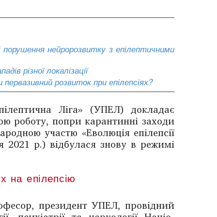
і порушення нейророзвитку з епілептичними
дів різної локалізації
 первазивний розвиток при епілепсіях?
епілептична Ліга» (УПЕЛ) докладає
ю роботу, попри карантинні заходи
ародною участю «Еволюція епілепсії
ня 2021 р.) відбулася знову в режимі
х на епілепсію
офесор, президент УПЕЛ, провідний
ї, психіатрії та ­наркології Націо­