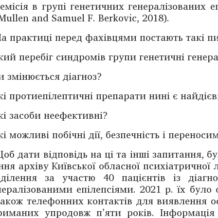
емісія в ­групі генетичних генералізованих еп
Mullen and Samuel F. Ber­kovic, 2018).
а практиці перед фахівцями постають такі ­п
кий перебіг синдромів групи генетичні генерал
и змінюється діагноз?
кі протиепілептичні препарати нині є найдіє
кі засоби неефективні?
кі можливі побічні дії, безпечність і ­переносим
об дати відповідь на ці та інші запитання, б
н­ня архіву Київської обласної психіатричної 
дділення за участю 40 пацієнтів із діагн
нералізо­ваними епілеп­сіями. 2021 р. їх було
також телефонних контактів для виявлення ос
риманих упродовж п’яти років. Інформація