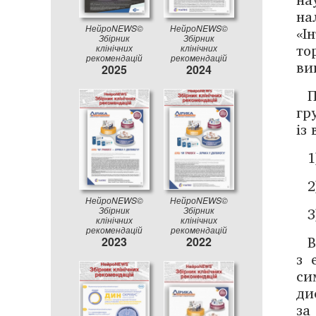
на
«І
НейроNEWS©
НейроNEWS©
Збірник
Збірник
то
клінічних
клінічних
рекомендацій
рекомендацій
ви
2025
2024
П
гр
із
1
2
НейроNEWS©
НейроNEWS©
3
Збірник
Збірник
клінічних
клінічних
рекомендацій
рекомендацій
В
2023
2022
з 
си
ди
за