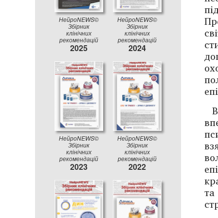
п
Пр
НейроNEWS©
НейроNEWS©
Збірник
Збірник
св
клінічних
клінічних
рекомендацій
рекомендацій
ст
2025
2024
до
ох
по
епі
В
вп
пс
НейроNEWS©
НейроNEWS©
вз
Збірник
Збірник
клінічних
клінічних
во
рекомендацій
рекомендацій
еп
2023
2022
кр
та
ст