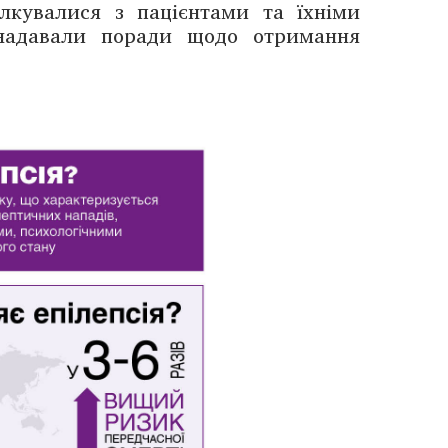
лкувалися з паці­єнтами та їхніми
 надавали ­поради щодо отримання