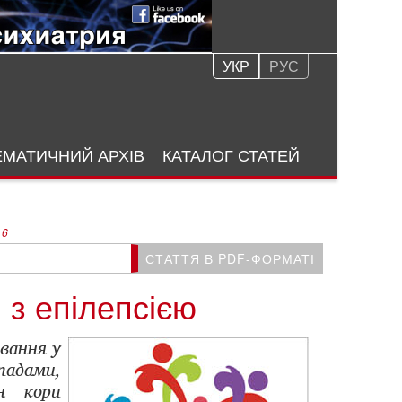
УКР
РУС
ЕМАТИЧНИЙ АРХІВ
КАТАЛОГ СТАТЕЙ
 6
СТАТТЯ В PDF-ФОРМАТІ
з епілепсією
вання у
адами,
н кори