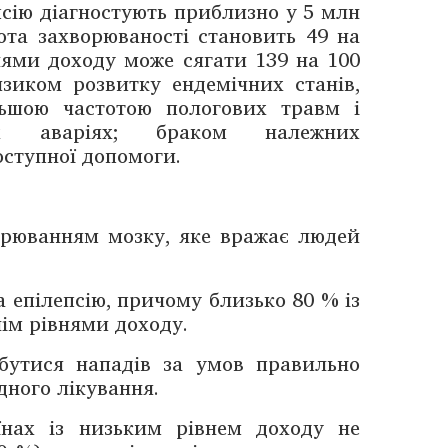
псію діагностують приблизно у 5 млн
тота захворюваності становить 49 на
внями доходу може ­сягати 139 на 100
изиком розвитку ендемічних станів,
льшою частотою пологових травм і
их аваріях; браком належних
оступної допомоги.
орюванням мозку, яке вражає людей
 епілеп­сію, причому близько 80 % із
нім рівнями доходу.
збутися нападів за умов правильно
дного лікування.
їнах із ­низьким рівнем доходу не