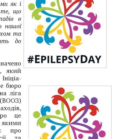
ми як і
 те, що
ладів в
о нашої
ахом та
дить до
значено
, який
Ініціа­
не бюро
на ліга
 (ВООЗ)
ходів,
про це
 якими
ує про
сії та