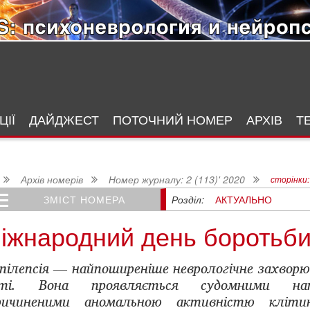
ІЇ
ДАЙДЖЕСТ
ПОТОЧНИЙ НОМЕР
АРХІВ
Т
Архів номерів
Номер журналу: 2 (113)' 2020
сторінки:
Розділ:
АКТУАЛЬНО
ЗМІСТ НОМЕРА
екции нейропсихологических нарушений в восстановительный период после инсульта
іжнародний день боротьби 
пілепсія — найпоширеніше неврологічне захворю
іті. Вона проявляється судомними нап
ричиненими аномальною активністю кліти