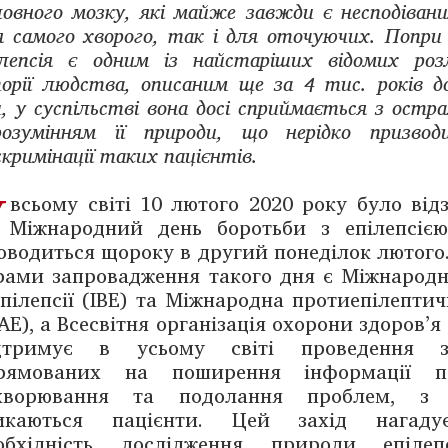
ловного мозку, які майже завжди є несподівани
я самого хворого, так і для оточуючих. Попри
ілепсія є одним із найстаріших відомих роз
торії людства, описаним ще за 4 тис. років д
и, у суспільстві вона досі сприймається з остр
розумінням її природи, що нерідко призво
скримінації таких пацієнтів.
У
всьому світі 10 лютого 2020 року було від
Міжнародний день боротьби з епілепсією
оводиться щороку в другий понеділок лютого. 
рами запровад­жен­ня такого дня є Міжнарод
епілепсії (IBE) та Міжнародна протиепілептич
LAE), а Всесвітня організація охорони здоров’я
дтримує в усьому світі проведення за
рямованих на ­поширення інформації 
хворювання та подолання проблем, з
икаються пацієнти. Цей захід нагад
обхідність дослід­жен­ня природи епілеп