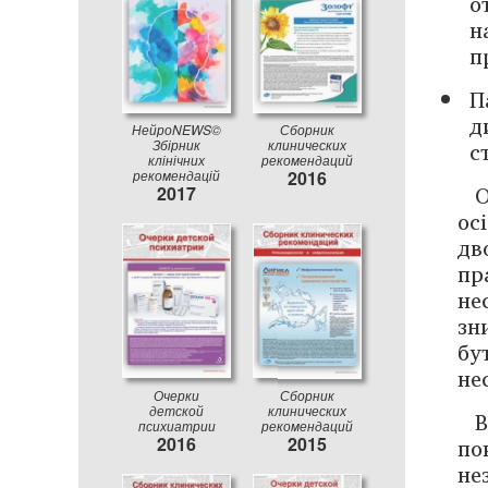
о
н
п
П
д
НейроNEWS©
Сборник
с
Збірник
клинических
клінічних
рекомендаций
рекомендацій
2016
О
2017
ос
дв
пр
не
­з
бу
не
Очерки
Сборник
детской
клинических
В
психиатрии
рекомендаций
по
2016
2015
не