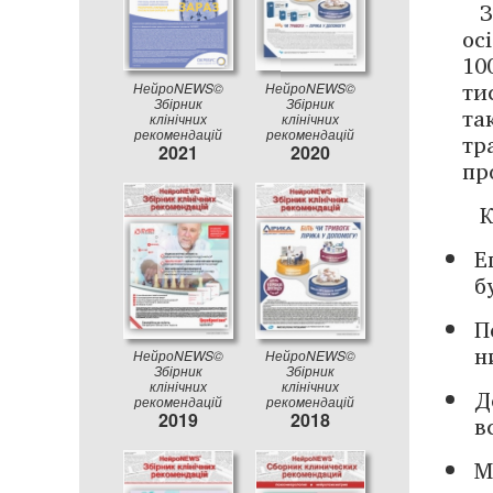
З
ос
10
ти
НейроNEWS©
НейроNEWS©
Збірник
Збірник
та
клінічних
клінічних
рекомендацій
рекомендацій
тр
2021
2020
пр
К
Е
б
П
н
НейроNEWS©
НейроNEWS©
Збірник
Збірник
клінічних
клінічних
Д
рекомендацій
рекомендацій
2019
2018
в
М