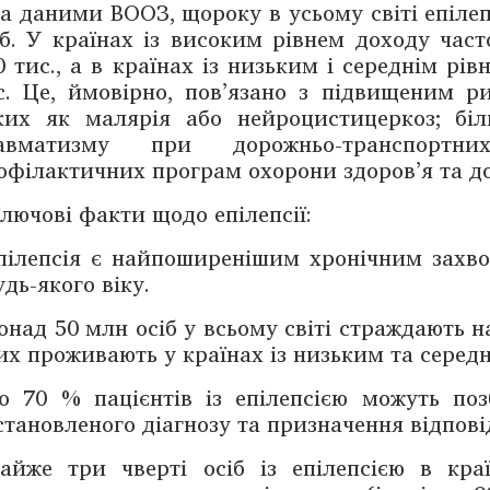
а даними ВООЗ, щороку в усьому світі епіле
іб. У країнах із високим рівнем доходу час
0 тис., а в країнах із низьким і середнім рі
с. Це, ймовірно, пов’язано з підвищеним р
ких як малярія або нейро­цистицеркоз; бі
авматизму при дорожньо-транспортн
офілактичних програм охорони здоров’я та д
лючові факти щодо епілепсії:
пілепсія є найпоширенішим хронічним захв
удь-якого віку.
онад 50 млн осіб у всьому світі страждають на
их проживають у країнах із низьким та серед
о 70 % пацієнтів із епілепсією можуть по
становленого діагнозу та призначення відпові
айже три чверті осіб із епілепсією в кра