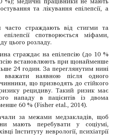
90 %); медичні працівники не мають
остування та лікування епілепсії, а
н часто страждають від стигми та
 епілепсії спотворюється міфами,
у цього розладу.
на страждає на епілепсію (до 10 %
ілепсію встановлюють при щонайменше
льше 24 годин. За переглянутим нині
а вважати наявною після одного
 чинники, що призводять до стійкого
о ризику рецидиву. Такий ризик має
ого нападу в пацієнтів із двома
нше 60 % (Fisher etal., 2014).
начали за межами медзакладів, щоб
вони мають перебувати у соціумі,
ці Інституту ­неврології, психіат­рії