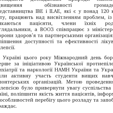
ідвищення обізнаності громадськ
едставництва IBE і ILAE, які є у понад 120 к
іту, працюють над висвітленням проб­лем, і
икаються пацієнти, члени їхніх ро
глядальники, а ВООЗ співпрацює з міністе
орони здоров’я та партнерськими організаці
ліпшення доступності та ефективності ліку
лепсії.
 Україні цього року Міжнародний день боро
ерше за ініціативою Української проти­епіле
ихіатрії та нарко­логії НАМН України та Украї
яли активну участь студенти вищих навч
лонтерських організацій. Метою проведен
ілепсією було привернути увагу суспільства
аїні, поліпшити якість життя пацієнтів, інф
 особливостей перебігу цього розладу та запоб
раждає.