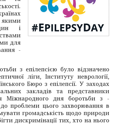
ості.
раї­нах
з якими
дин і
рствами
ями для
вання ­
тьби з епілеп­сією було відзначено
птичної ліги, Інституту неврології,
нського Бюро з ­епілеп­сії. У заходах
альних закладів та представники
ня Міжнародного дня боротьби з ­
 до ­проблеми цього захворювання в
ормувати громадськість щодо природи
ігти дискримінації тих, хто на нього