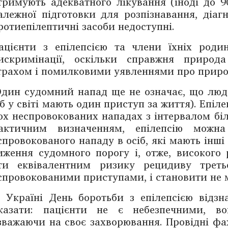
тримують адекватного лікування (іноді до 
алежної підготовки для розпізнавання, діагн
ротиепілептичні засоби недоступні.
ацієнти з епілепсією та члени їхніх роди
искримінації, оскільки справжня природа
трахом і помилковими уявленнями про природ
дин судомний напад ще не означає, що люди
іб у світі мають один приступ за життя). Еп
ох неспровокованих нападах з інтервалом бі
актичним визначенням, епілепсію можн
спровокованого нападу в осіб, які мають інші
ниження судомного порогу і, отже, високог
ти еквівалентним ризику рецидиву треть
спровокованими присту­пами, і становити не ме
 Україні День боротьби з епілепсією відз
казати: пацієнти не є ­небез­печними, 
зважаючи на своє захворювання. Провідні фахів