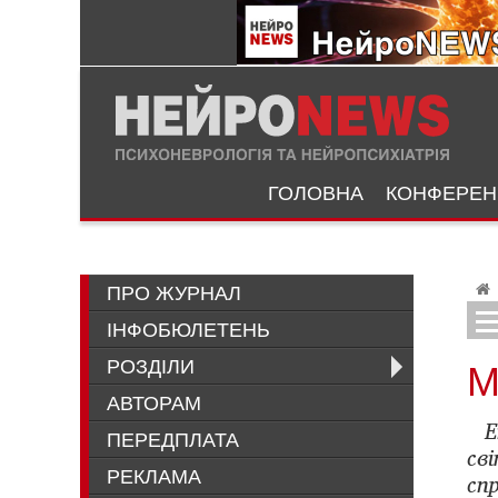
ГОЛОВНА
КОНФЕРЕНЦ
ПРО ЖУРНАЛ
ІНФОБЮЛЕТЕНЬ
Терапевтические возможности корр
РОЗДІЛИ
М
АВТОРАМ
Е
ПЕРЕДПЛАТА
св
РЕКЛАМА
сп