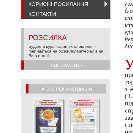
го
КОРИСНІ ПОСИЛАННЯ
дл
КОНТАКТИ
еп
іс
ер
РОЗСИЛКА
не
ди
Будьте в курсі останніх оновлень –
підпишіться на розсилку матеріалів на
Ваш e-mail
ПІДПИСАТИСЯ
пр
то
з 
АРХІВ РЕКОМЕНДАЦІЙ
(I
АРХІВ РЕКОМЕНДАЦІЙ
пі
сп
за
ст
не