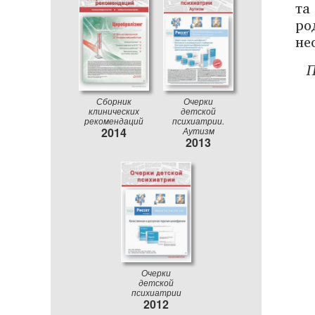
та
ро
не
П
Сборник
Очерки
клинических
детской
рекомендаций
психиатрии.
2014
Аутизм
2013
Очерки
детской
психиатрии
2012