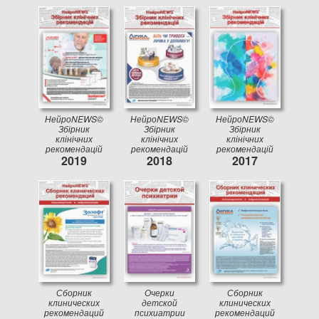
НейроNEWS©
НейроNEWS©
НейроNEWS©
Збірник
Збірник
Збірник
клінічних
клінічних
клінічних
рекомендацій
рекомендацій
рекомендацій
2019
2018
2017
Сборник
Очерки
Сборник
клинических
детской
клинических
рекомендаций
психиатрии
рекомендаций