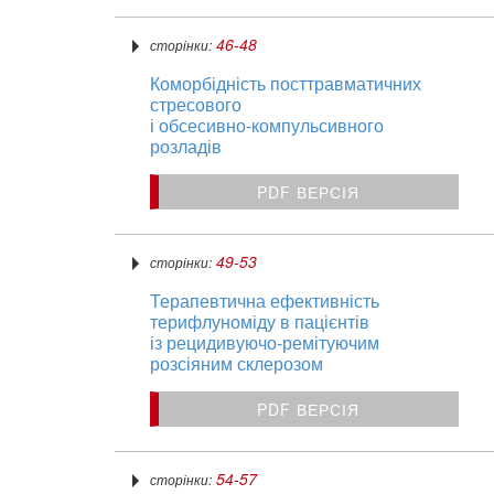
46-48
сторінки:
Коморбідність посттравматичних
стресового
і обсесивно‑компульсивного
розладів
PDF ВЕРСІЯ
49-53
сторінки:
Терапевтична ефективність
терифлуноміду в пацієнтів
із рецидивуючо-ремітуючим
розсіяним склерозом
PDF ВЕРСІЯ
54-57
сторінки: