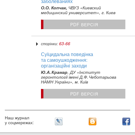
заболеваниях
О.О. Копчак,
ЧВУЗ «Киевский
медицинский университет», г. Киев
PDF ВЕРСІЯ
63-66
сторінки:
Суїцидальна поведінка
та самоушкодження:
організаційні заходи
Ю.А. Крамар
, ДУ «Інститут
геронтології імені Д.Ф. Чеботарьова
НАМН України», м. Київ
PDF ВЕРСІЯ
Наш журнал
у соцмережах: