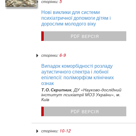
5
сторінки:
Нові виклики для системи
психіатричної допомоги дітям і
дорослим молодого віку
PDF ВЕРСІЯ
6-9
сторінки:
Випадок коморбідності розладу
аутистичного спектра і лобної
епілепсії: поліморфізм клінічних
ознак
Т. О. Скрипник
, ДУ «Науково-дослідний
інститут психіатрії МОЗ України», м.
Київ
PDF ВЕРСІЯ
10-12
сторінки: