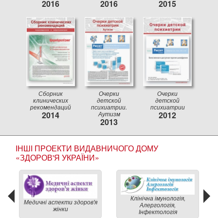
2016
2016
2015
Сборник
Очерки
Очерки
клинических
детской
детской
рекомендаций
психиатрии.
психиатрии
2014
Аутизм
2012
2013
ІНШІ ПРОЕКТИ ВИДАВНИЧОГО ДОМУ
«ЗДОРОВ'Я УКРАЇНИ»
Клінічна імунологія,
Медичні аспекти здоров'я
Алергологія,
жінки
Інфектологія