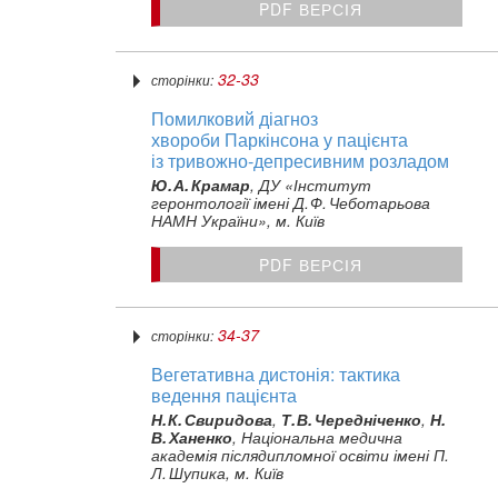
PDF ВЕРСІЯ
32-33
сторінки:
Помилковий діагноз
хвороби Паркінсона у пацієнта
із тривожно‑депресивним розладом
Ю. А. Крамар
, ДУ «Інститут
геронтології імені Д. Ф. Чеботарьова
НАМН України», м. Київ
PDF ВЕРСІЯ
34-37
сторінки:
Вегетативна дистонія: тактика
ведення пацієнта
Н. К. Свиридова
,
Т. В. Чередніченко
,
Н.
В. Ханенко
, Національна медична
академія післядипломної освіти імені П.
Л. Шупика, м. Київ