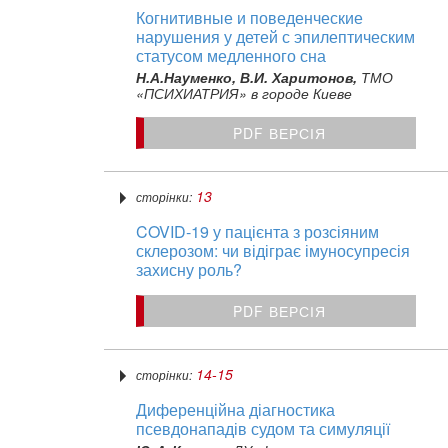
Когнитивные и поведенческие
нарушения у детей с эпилептическим
статусом медленного сна
Н.А.Науменко, В.И. Харитонов,
ТМО
«ПСИХИАТРИЯ» в городе Киеве
PDF ВЕРСІЯ
13
сторінки:
COVID‑19 у пацієнта з розсіяним
склерозом: чи відіграє імуносупресія
захисну роль?
PDF ВЕРСІЯ
14-15
сторінки:
Диференційна діагностика
псевдонападів судом та симуляції