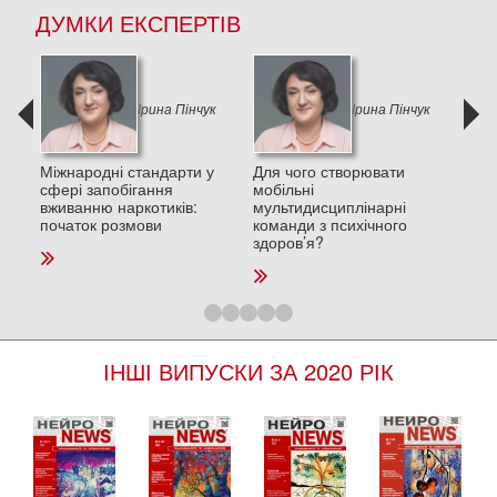
ДУМКИ ЕКСПЕРТІВ
к
Ірина Пінчук
Ірина Пінчук
и в
Міжнародні стандарти у
Для чого створювати
Деп
сфері запобігання
мобільні
пос
вживанню наркотиків:
мультидисциплінарні
стре
початок розмови
команди з психічного
та п
здоров’я?
ІНШІ ВИПУСКИ ЗА 2020 РІК