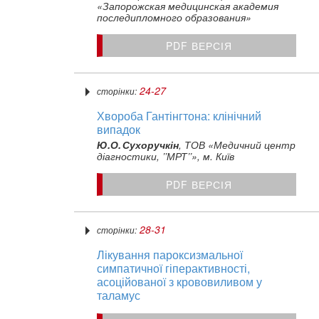
«Запорожская медицинская академия
последипломного образования»
PDF ВЕРСІЯ
24-27
сторінки:
Хвороба Гантінгтона: клінічний
випадок
Ю.О. Сухоручкін
, ТОВ «Медичний центр
діагностики, ’’МРТ’’», м. Київ
PDF ВЕРСІЯ
28-31
сторінки:
Лікування пароксизмальної
симпатичної гіперактивності,
асоційованої з крововиливом у
таламус