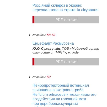
Розсіяний склероз в Україні:
персоналізована стратегія лікування
PDF ВЕРСІЯ
58-61
сторінки:
Енцефаліт Расмуссена
Ю.О. Сухоручкін
, ТОВ «Медичний центр
діагностики, ’’МРТ’’», м. Київ
PDF ВЕРСІЯ
62
сторінки:
Нейропротекторный потенциал
эринацина в экстракте гриба
Hericium erinaceus и механизмы его
воздействия на головной мозг
при цереброваскулярных