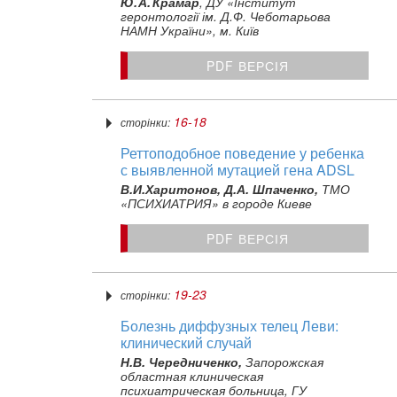
Ю. А. Крамар
, ДУ «Інститут
геронтології ім. Д.Ф. Чеботарьова
НАМН України», м. Київ
PDF ВЕРСІЯ
16-18
сторінки:
Реттоподобное поведение у ребенка
с выявленной мутацией гена ADSL
В.И.Харитонов, Д.А. Шпаченко,
ТМО
«ПСИХИАТРИЯ» в городе Киеве
PDF ВЕРСІЯ
19-23
сторінки:
Болезнь диффузных телец Леви:
клинический случай
Н.В. Чередниченко,
Запорожская
областная клиническая
психиатрическая больница, ГУ