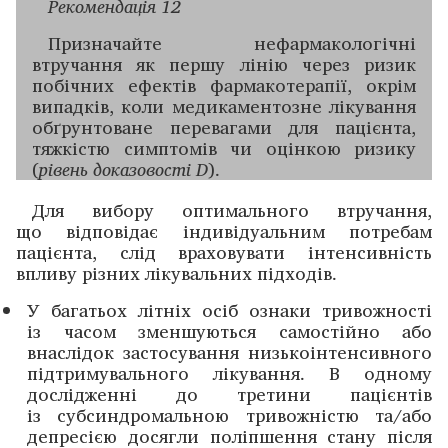
Рекомендація 12
Призначайте нефармакологічні
втручання як першу лінію через ризик
побічних ефектів фармакотерапії, ­окрім
випадків, коли медикаментозне лікування
обґрунтоване перевагами для пацієнта,
тяжкістю симптомів чи оцінкою ризику
(
рівень доказовості D
).
Для вибору оптимального втручання,
що відповідає ­індивідуальним потребам
пацієнта, слід враховувати інтенсивність
впливу різних лікувальних підходів.
У багатьох літніх осіб ознаки тривожності
із ча­сом зменшуються самостійно або
внаслідок ­зас­­тосування низько­інтенсивного
підтримувального лікування. В одному
дослі­дженні до третини пацієнтів
із субсиндромальною тривожністю та/або
депресією досягли поліпшення стану після