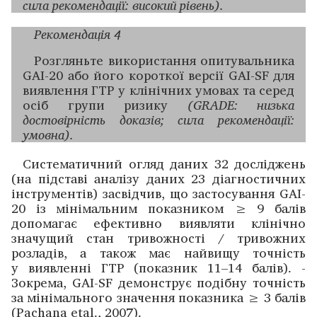
сила рекомендації: високий рівень).
Рекомендація 4
Розгляньте використання ­опитувальника
GAI-20 або його короткої версії GAI-SF для
­виявлення ГТР у клінічних умовах та серед
осіб групи ризику
(GRADE: низька
достовірність доказів; сила рекомендації:
умовна).
Систематичний огляд даних 32 дослі­джень
(на підставі аналізу даних 23 діагностичних
інструментів) засвідчив, що застосування GAI-
20 із мінімальним показником ≥ 9 ­балів
допомагає ефективно виявляти клінічно
значущий стан тривожності / тривожних
розладів, а також має найвищу точність
у виявленні ГТР (показник 11–14 балів). ­
Зокрема, GAI-SF демонструє подібну точність
за мінімального ­значення показника ≥ 3 балів
(Pachana etal., 2007).