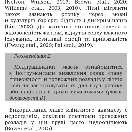
(Nelson, Wiilson, 2017; Brown etal., 2020;
Williams etal., 2003, 2010). Літні мігранти
також зазнають ризику через мовні
й культурні бар’єри, бідність і дискримінацію
(Lin, 2023). До захисних чинників належать:
задоволеність ­життям, відчуття сенсу власного
існування, позитивні емоції та прив’язаність
(Hwang etal., 2020; Pai etal., 2019).
Рекомендація 2
Медпрацівники мають ознайомитися
з інструментами виявлення ознак стану
тривожності й тривожних розладів у літніх
осіб та застосовувати їх для груп ризику
або пацієнтів із цими симптомами
(
рівень
доказовості D
).
Використання лише клінічного анамнезу є
недостатнім, оскільки симптоми тривожних
розладів у цій групі часто недооцінюють
(Bower etal., 2015).