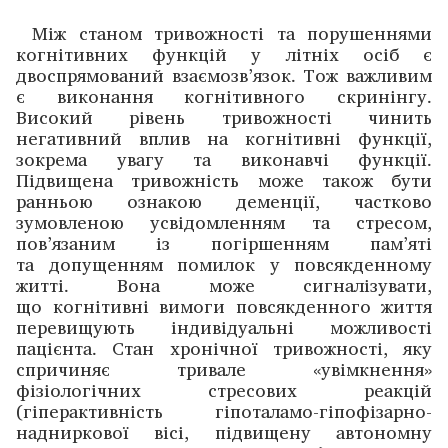
Між станом тривожності та порушеннями
когнітивних функцій у літніх осіб є
двоспрямований взаємо­зв’язок. Тож важливим
є виконання когнітивного скринінгу.
Високий рівень тривожності чинить
негативний вплив на ­когнітивні функції,
зокрема увагу та виконавчі функції.
Підвищена тривожність може також бути
ранньою ознакою деменції, част­ково
зумовленою усвідомленням та стресом,
пов’язаним із погіршенням пам’яті
та допущенням помилок у повсякденному
житті. Вона може сигналізувати,
що когнітивні вимоги повсякденного життя
перевищують індивідуальні можливості
пацієнта. Стан хронічної тривожнос­ті, яку
спричиняє тривале «увімкнення»
фізіологічних стресових реакцій
(гіперактивність гіпоталамо-гіпофізарно-
надниркової вісі, підвищену автономну