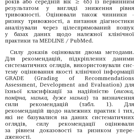
років або серед­ній вік ≥ 65) із первинним
результатом у ­вигляді зниження рівня
тривожності. Оціню­вали також чинники ­
ризику тривожності, а питання діагностики
аналізували ­через цілеспрямо­ваний пошук
у базах даних щодо ­належної клінічної
практики та MEDLINE / PubMed.
Силу доказів оцінювали двома методами.
Для реко­мендацій, підкріплених даними
систематичних ­огля­дів, використовували сис­
тему оцінювання якості ­клінічної інформації
GRADE (Grading of Recommendations
Assessment, Development and Evaluation) для
їхньої класифікації за надійністю (
висока,
помірна, низька, дуже низька
) та визначення
сили рекомендацій (табл. 1). Для
рекомендацій щодо належних практик і тих,
які не базувалися на ­даних систематичних
оглядів, силу реко­мендації оцінювали
за рівнем доказовості та ризиком упере­
дженості.