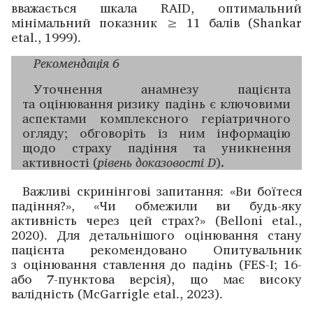
вважається шкала RAID, оптимальний
мінімальний показник ≥ 11 балів (Shankar
etal., 1999).
Рекомендація 6
Уточнення анамнезу пацієнта
та оцінювання ­ризику падінь є ключовими
аспектами комплексного геріатричного
огляду; обговоріть із ним інформацію
щодо страху падіння та уникнення
активності (
рівень доказовості D
)
.
Важливі скринінгові запитання: «Ви боїтеся
падіння?», «Чи обмежили ви будь-яку
активність через цей страх?» (Belloni etal.,
2020). Для детальнішого оцінювання ­стану
пацієнта рекомендовано Опитувальник
з оцінювання ставлення до падінь (FES-I; 16-
або 7-пунктова версія), що має високу
валідність (McGarrigle etal., 2023).