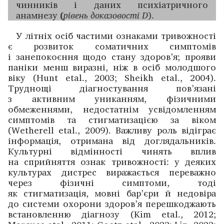
чинників і даних психіатричного
анамнезу
(
рівень доказовості D
).
У літніх осіб частими ознаками тривожності
є розвиток соматичних симптомів
і занепокоєння щодо стану здоров’я; прояви
паніки менш виразні, ніж в осіб ­молодшого
віку (Hunt etal., 2003; Sheikh etal., 2004).
Труднощі діагностування пов’язані
з активним униканням, ­фізичними
обмеженнями, недостатнім усвідомленням
симптомів та стигматизацією за віком
(Wetherell etal., 2009). Важливу роль відіграє
інформація, отримана від доглядальників.
Культурні відмінності чинять вплив
на сприйняття ­ознак тривожності: у деяких
культурах дистрес ­виражається переважно
через фізичні симптоми, тоді
як стигматизація, мовні бар’єри й недовіра
до системи охорони здоров’я перешко­джають
встановленню діагнозу (Kim etal., 2012;