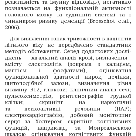
реактивність та імунну відповідь), негативно
позначається на функціо­нальній ­активності
голов­ного мозку та судинній системі та є
чинникром ­ризику деменції (Brosschot etal.,
2006).
Для виявлення ознак тривожності в пацієнтів
літнього віку не передбачено стандартних
методів обстеження. Серед додаткових дослі­
джень — загальний аналіз крові, ­визначення ­
вмісту електролітів (зокрема з кальцієм,
магнієм і фосфатами), оцінювання
функціональної здатності нирок, печінки,
щитоподібної залози, визначення рівня
вітаміну B12, глюкози; клінічний аналіз сечі;
пульсоксиметрію, рентгенографію грудної
клітки; скринінг на наркотичні
та психоактивні речовини (ПАР);
електрокардіографію, добовий моніторинг
серця за Холтером; скринінг когнітивних
функцій, наприклад, за Монреальською
шкалою оцінювання когнітивних функцій