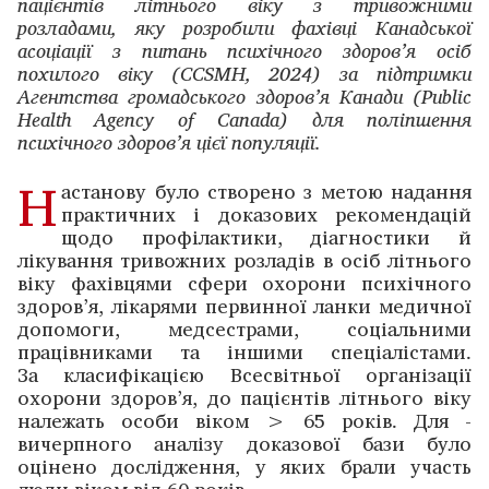
пацієнтів літнього віку з тривожними
розладами, яку розробили фахівці Канадської
асоціації з питань психічного здоров’я осіб
похилого віку (CCSMH, 2024) за підтримки
Агентства громадського здоров’я Канади (Public
Health Agency of Canada) для поліпшення
психічного здоров’я цієї популяції.
Н
астанову було створено з метою надання
практичних і доказових рекомендацій
щодо профілактики, діагностики й
лікування тривожних розладів в осіб літнього
віку фахівцями сфери охорони психічного
здоров’я, лікарями первинної ланки медичної
допомоги, медсестрами, соціальними
працівниками та іншими спеціалістами.
За класифікацією Всесвітньої організації
охорони здоров’я, до пацієнтів літнього віку
нале­жать особи віком > 65 років. Для ­
вичерпного аналізу доказової бази було
оцінено дослі­дження, у яких ­брали участь