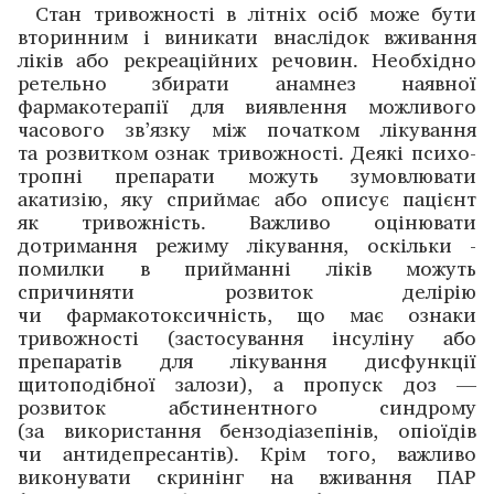
Стан тривожності в літніх осіб може бути
вторинним і виникати внаслідок вживання
ліків або рекреаційних речовин. Необхідно
ретельно збирати анамнез наявної
фармакотерапії для виявлення можливого
часового зв’язку між початком лікування
та розвитком ознак тривожності. Деякі психо­
тропні препарати можуть зумовлювати
акатизію, яку сприймає або описує пацієнт
як тривожність. Важливо оцінювати
дотримання режиму лікування, оскільки ­
помилки в прийманні ліків можуть
спричиняти розвиток делірію
чи фармакотоксичність, що має ознаки
тривожності (застосування інсуліну або
препаратів для лікування дисфункції
щитоподібної залози), а пропуск доз —
розвиток абстинентного синдрому
(за використання бензодіазепінів, опіоїдів
чи антидепресантів). Крім того, важливо
виконувати скринінг на вживання ПАР