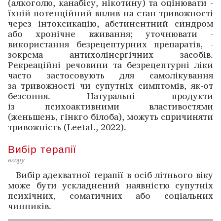
(алкоголю, канабісу, нікотину) та оцінювати ­
їхній потенційний вплив на стан тривожності
­через інтоксикацію, абстинентний синдром
або хронічне вживання; уточнювати ­
використання без­рецептурних препаратів, ­
зокрема анти­холінергічних засобів.
Рекреаційні речовини та безрецептурні ліки
часто зас­тосовують для ­самолікування
за тривожності чи супутніх симптомів, як-от
безсоння. Натуральні продукти
із психоактивними властивостями
(женьшень, ­гінкго білоба), можуть спричиняти
тривожність (Leetal., 2022).
Вибір терапії
вгору
Вибір адекватної терапії в осіб літнього віку
може бути ускладнений наявністю супутніх
психічних, соматичних або соціальних
чинників.