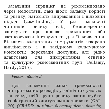
Загальний скринінг не рекомендовано
через недостатні дані щодо балансу користі
та ризику, натомість виправданим є цільовий
підхід (case-finding). У разі наявності
чинників ризику слід безпосередньо
запитувати про ­прояви тривожності або
застосовувати інструменти для її виявлення.
Більшість валідованих інструментів створено
англійською і в західному культурному
контексті; переклади доступні, але рідко
адаптовані для використання етнічно
та культурно різноманітних груп (Bellamy,
Hardy, 2015).
Рекомендація 3
Для виявлення ознак ­тривожності
чи тривожних розладів у клінічних умовах
та серед осіб групи ризику застосовуйте
геріатричний опитуваль­ник тривоги (GAI-
20)
(GRADE: помірна достовірність дока­зів;