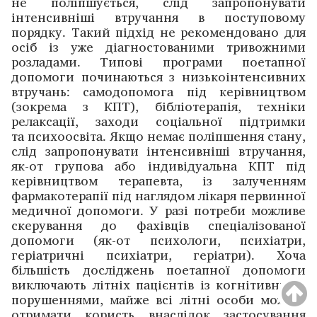
не поліпшується, слід запропонувати
інтенсивніші втручання в поступовому
порядку. Такий підхід не рекомендовано для
осіб із уже діагностованими тривожними
розладами. Типові програми поетапної
допомоги починаються з низькоінтенсивних
втручань: самодопомога під керівництвом
(зокрема з КПТ), бібліотерапія, техніки
релаксації, заходи соціальної підтримки
та психоосвіта. Якщо немає поліпшення стану,
слід запропонувати інтенсивніші втручання,
як-от групова або індивідуальна КПТ під
керівництвом терапевта, із залученням
фармакотерапії під наглядом лікаря первинної
медичної допомоги. У разі потреби можливе
скерування до фахівців спеціалізованої
допомоги (як-от психологи, психіатри,
геріатричні психіатри, геріатри). Хоча
більшість дослі­джень поетапної допомоги
виключають літніх пацієнтів із когнітивними
порушеннями, майже всі літні особи можуть
отримати користь внаслідок застосування