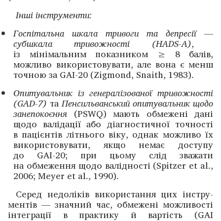
Інші інструменти:
Госпітальна шкала тривоги та депресії
—
субшкала тривожності (HADS-A)
,
із мінімальним показником ≥ 8 балів,
можливо використовувати, але вона є менш
точною за GAI-20 (Zigmond, Snaith, 1983).
Опитувальник із генералізованої тривожності
(GAD-7)
та
Пенсильванський опитувальник щодо
занепокоєння
(PSWQ) мають обмежені дані
щодо валідації або діагностичної точності
в пацієнтів літнього віку, однак можливо їх
використовувати, якщо немає доступу
до GAI-20; при цьому слід зважати
на обмеження щодо валідності (Spitzer et al.,
2006; Meyer et al., 1990).
Серед недоліків використання цих інстру­
ментів — знач­ний час, обмежені можливості
інтеграції в практику й вартість (GAI