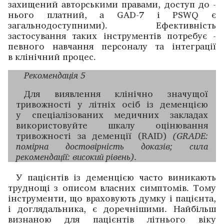
захищений авторськими правами, доступ до ­
нього платний, а GAD-7 і PSWQ є
загальнодоступними). Ефективність
застосування таких інструментів потребує ­
певного ­навчання персоналу та інтеграції
в клінічний процес.
Рекомендація 5
Для виявлення клінічно значущої
тривожності у літніх осіб із деменцією
у спеціалізованих медичних закла­дах
використовуйте шкалу оцінювання
тривожності за деменції (RAID)
(GRADE:
помірна достовірність дока­зів; сила
рекомендації: високий рівень).
У пацієнтів із деменцією часто виникають
труднощі з описом власних симптомів. Тому
інструменти, що враховують думку і пацієнта,
і доглядальника, є ­доречнішими. Найбільш
визнаною для пацієнтів літнього віку