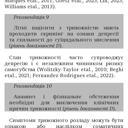
Marques etal., 2011; Goetz etal., 2023; Lin, 2023;
Williams etal., 2013).
Рекомендація 9
Літні пацієнти з тривожністю мають
проходити скринінг на ознаки депресії
та схильності до суїцидального мислення
(
рівень доказовості D
).
Стан тривожності часто супрово­джує
депресію і є незалежним чинником ризику
самогубства (Wolitzky-Taylor etal., 2010; Beghi
etal., 2021; Fernandez-Rodrigues etal., 2022).
Рекомендація 10
Анамнез і фізикальне обстеження
необхідні для виключення клінічних
причин тривожності (
рівень дока­зовості D
).
Симптоми тривожного розладу можуть бути
ознакою або наслідком соматичних