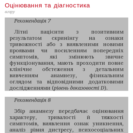
Оцінювання та діагностика
вгору
Рекомендація 7
Літні пацієнти з позитивним
результатом ­скринінгу на ознаки
тривожності або з виявленими новими
проявами чи посиленням попередніх
симптомів, які змінюють звичне
функціонування, мають проходити ­повне
клінічне обстеження з детальним
вивченням анамнезу, фізикальним
оглядом та відповідними додатковими
дослі­дженнями (
рівень доказовості D
).
Рекомендація 8
Збір анамнезу передбачає оцінювання
характеру, тривалості й тяжкості
симптомів, виявлення ознак уник­нення,
аналіз рівня дистресу, психосоціальних