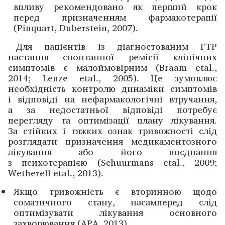
впливу рекомендовано як перший крок
перед призначенням фармакотерапії
(Pinquart, Duberstein, 2007).
Для пацієнтів із діагностованим ГТР
настання спонтанної ремісії клінічних
симптомів є малоймовірним (Braam etal.,
2014; Lenze etal., 2005). Це зумовлює
необхідність контролю динаміки симптомів
і відповіді на нефармакологічні втручання,
а за недостатньої відповіді потребує
перегляду та оптимізації плану лікування.
За стійких і тяжких ознак тривожності слід
розглядати призначення медикаментозного
лікування або його поєднання
з психотерапією (Schuurmans etal., 2009;
Wetherell etal., 2013).
Якщо тривожність є вторинною щодо
соматичного стану, насамперед слід
оптимізувати лікування основного
захворювання (APA, 2013).