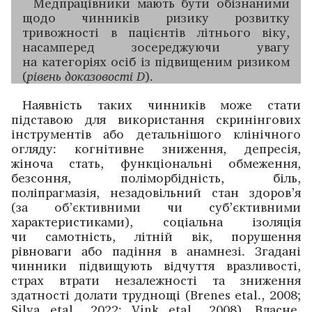
Медпрацівники мають бути обізнаними
щодо чинників ризику розвитку
тривожності в пацієнтів ­літнього віку,
насамперед зосере­джуючи увагу
на категоріях осіб із підвищеним ризиком
(
рівень доказовості D
).
Наявність таких чинників може стати
підставою для використання скринінгових
інструментів або детальнішого клінічного
огляду: когнітивне зниження, депресія,
жіноча стать, функціональні обмеження,
безсоння, поліморбідність, біль,
поліпрагмазія, незадовільний стан здоров’я
(за об’єктивними чи суб’єктивними
характеристиками), соціальна ізоляція
чи самотність, літній вік, порушення
рівноваги або падіння в анамнезі. Згадані
чинники підвищують відчуття вразливості,
страх втрати незалежності та зниження
здатності долати труднощі (Brenes etal., 2008;
Silva etal., 2022; Vink etal., 2008). Власне,