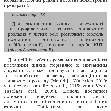
препарати).
Рекомендація 13
Для зменшення ознак тривожності
та профілактики розвитку тривожних
розладів у літніх осіб розгляньте ­модель
поетапної допомоги, починаючи
з бібліотерапії, психо­освіти та/або КПТ
(
рівень доказовості B
).
Для осіб із субсиндромальною тривожністю
поетапний підхід, порівняно зі звичайним
лікуванням, може поліпшувати стан пацієнта
та запобігати розвитку «повноцінного»
тривожного розладу (Meuldijk, Wuthrich, 2019;
van der Aa, van Rens, etal., 2015; van’t Veer-
Tazelaar etal., 2009). Модель поетапної
допомоги передбачає надання легко­
доступних низькоінтенсивних психологічних
втручань. Пацієнтам, стан яких