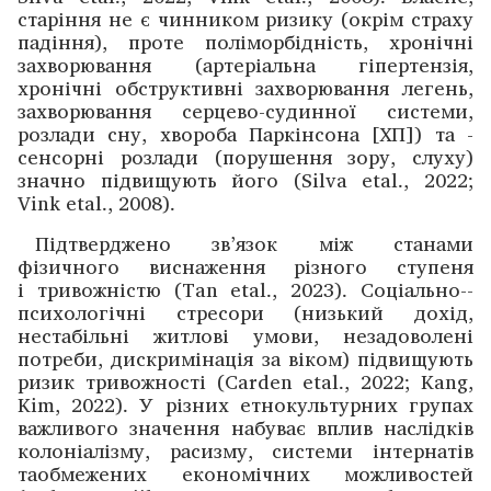
старіння не є чинником ризику (окрім страху
падіння), проте поліморбідність, хронічні
захворювання (артеріальна гіпертензія,
хронічні обструктивні захворювання легень,
захворювання серцево-судинної системи,
розлади сну, хвороба Паркінсона [ХП]) та ­
сенсорні розлади (порушення зору, слуху)
значно підвищують його (Silva etal., 2022;
Vink etal., 2008).
Підтвер­джено зв’язок між станами
фізичного ­виснаження різного ступеня
і тривожністю (Tan etal., 2023). Соціально-­
психологічні стресори (низький дохід,
нестабільні житлові ­умови, незадоволені
потреби, дискримінація за віком) підвищують
ризик тривожності (Carden etal., 2022; Kang,
Kim, 2022). У різних етно­культурних групах
важливого значення набуває вплив наслідків
колоніалізму, расизму, системи інтернатів
таобмежених економічних можливос­тей