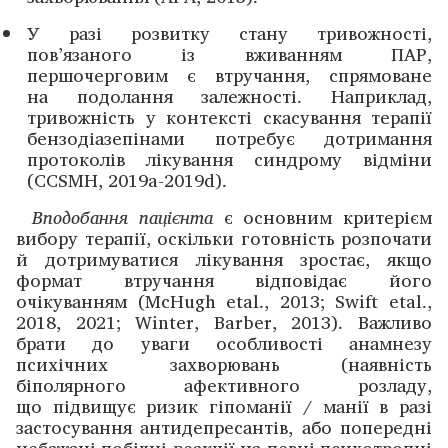
У разі розвитку стану тривожності,
пов’язаного із вживанням ПАР,
першочерговим є втручання, спрямоване
на подолання залежності. Наприклад,
тривожність у контексті скасування терапії
бензодіазепінами потребує дотримання
протоколів лікування синдрому відміни
(CCSMH, 2019a-2019d).
Вподобання пацієнта
є основним критерієм
вибору терапії, оскільки готовність розпочати
й дотримуватися ­лікування зростає, якщо
формат втручання відповідає його
очікуванням (McHugh etal., 2013; Swift etal.,
2018, 2021; Winter, Barber, 2013). Важливо
брати до уваги особливості анамнезу
психічних захворювань (наявність
біполярного афективного розладу,
що підвищує ризик гіпоманії / манії в разі
застосування антидепресантів, або попередні
небажані побічні реакції на певні психотропні