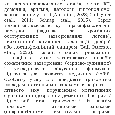
чи психоневрологічних станів, як-от ХП,
деменція, аритмія, патології щитоподібної
залози, апное уві сні (Ann etal., 2023; Gallagher
etal., 2011; Schrag etal., 2015). Серед
механізмів взаємозв’язку — прямі фізіологічні
наслідки (задишка за хронічних
обструктивних захворюваннях легень),
психогенний компонент адаптації, делірій
або постінфекційний синдром (Bull-Otterson
etal., 2022). Наявність ознак тривожності
в пацієнта може загострювати перебіг
соматичних захворювань (серцево-судинних)
і ускладнювати лікування, формуючи
підґрунтя для розвитку медичних фобій.
Особливу увагу слід приділяти тривожним
розладам з атиповими ознаками в пацієнтів ­
літнього віку, порушенням когнітивних
функцій та підозрою на деменцію. Гострий /
підгострий стан тривожності із пізнім
початком і атиповими ознаками
(неврологічними симптомами, гострими