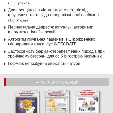
В. С. Русанов
Диференціальна діагностика міастенії: від
флуктуючого птозу до генералізованої слабкості
М. С. Марчук
Перинатальна депресія: актуальні алгоритми
фармакологічної корекції
Алгоритм лікування пацієнтів із шизофренією:
міжнародний консенсус INTEGRATE
Застосовність фармакотерапевтичних підходів при
хронічному безсонні для осіб із гострою інсомнією
Гофман: непозбувна двоїстість натури
АРХІВ РЕКОМЕНДАЦІЙ
АРХІВ РЕКОМЕНДАЦІЙ