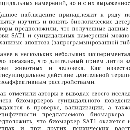
ицидальных намерений, но и с их выраженнос
анное наблюдение принадлежит к ряду ис
пытку изучить и понять биологические дете
торы предположили, что полученные данные 
ови SAT1 и суицидальных намерений можно 
ханизме апоптоза (запрограммированной гибе
анее в нескольких небольших эксперимента
ло показано, что длительный прием лития в
ови животных и человека. Как известн
тисуицидальное действие длительной терап
зоаффективным расстройствами.
ак отметили авторы в выводах своего исслед
иска биомаркеров суицидального поведен
ждаются в проверке, валидизации, а такж
ецифичности предлагаемого биомаркера
едположить, что биомаркер SAT1 окажется 
уппах и при других психических расстр