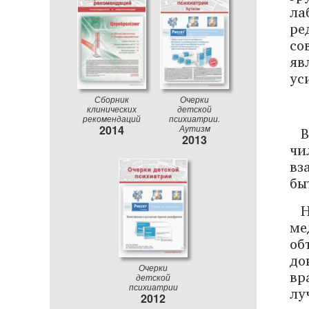
ла
ре
со
яв
ус
Сборник
Очерки
клинических
детской
рекомендаций
психиатрии.
В
2014
Аутизм
2013
чи
вз
бы
ме
об
до
Очерки
вр
детской
психиатрии
лу
2012