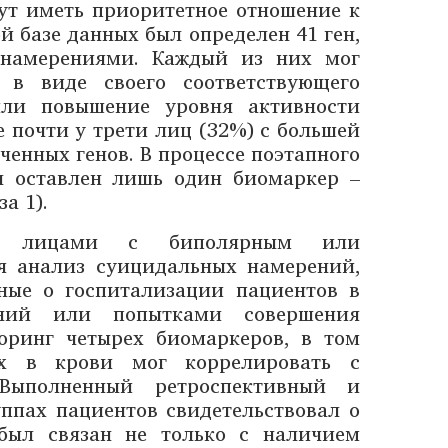
гут иметь приоритетное отношение к
 базе данных был определен 41 ген,
и намерениями. Каждый из них мог
) в виде своего соответствующего
или повышение уровня активности
е почти у трети лиц (32%) с большей
ченных генов. В процессе поэтапного
л оставлен лишь один биомаркер –
а 1).
за лицами с биполярным или
я анализ суицидальных намерений,
ные о госпитализации пациентов в
ний или попытками совершения
оринг четырех биомаркеров, в том
ых в крови мог коррелировать с
Выполненный ретроспективный и
ппах пациентов свидетельствовал о
 был связан не только с наличием