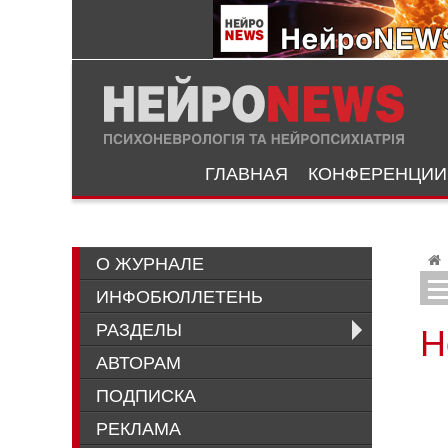
ГЛАВНАЯ
КОНФЕРЕНЦИИ
О ЖУРНАЛЕ
ИНФОБЮЛЛЕТЕНЬ
Инна Серг
Ремиссия большого депрессивного ра
РАЗДЕЛЫ
Н
АВТОРАМ
ПОДПИСКА
РЕКЛАМА