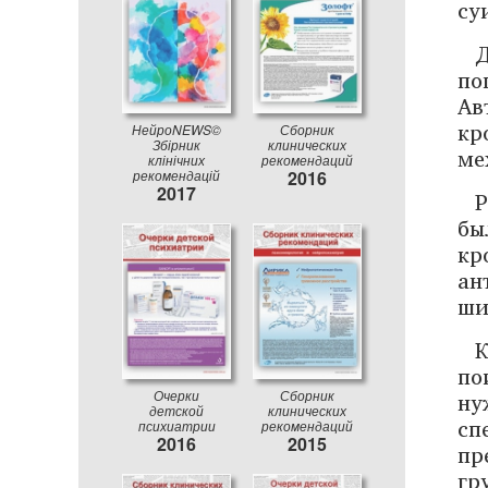
су
Д
по
Ав
кр
НейроNEWS©
Сборник
Збірник
клинических
ме
клінічних
рекомендаций
рекомендацій
2016
2017
Р
бы
кр
ан
ши
К
по
ну
Очерки
Сборник
детской
клинических
сп
психиатрии
рекомендаций
2016
2015
пр
гр