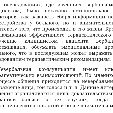
 исследованиях, где изучались вербаль
циентом, было показано потенциальное 
кторов, как важность сбора информации не
сстройства у больного, но и внимательн
нтексту того, что происходит в его жизни. Кр
лаживания эффективного терапевтического
учению клиницистом пациента вербал
реживания, обсуждать эмоциональные пр
льного, что в последующем может выражат
едованием терапевтическим рекомендациям.
Невербальная коммуникация имеет кл
рапевтических взаимоотношений. По мнению
оцессе общения приходится на невербальны
ражение лица, тон голоса и т. п. Данные лит
чения ограничиваются лишь доказательствами
рапией больше в тех случаях, когда 
рактеризуются теплотой и более внимательн