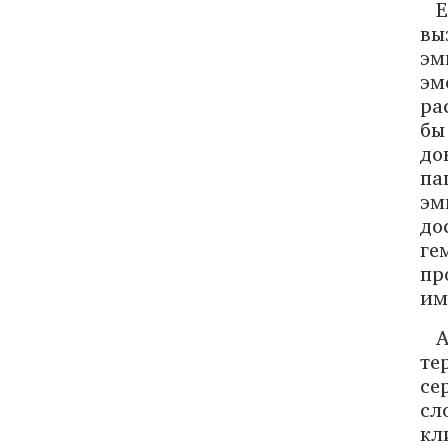
вы
эм
эм
ра
бы
до
па
эм
до
ге
пр
им
те
се
сл
кл