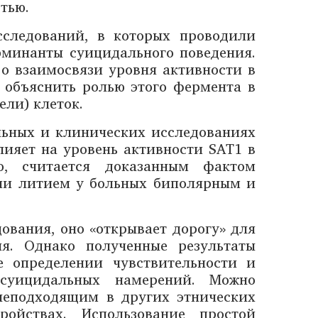
тью.
следований, в которых проводили
рминанты суицидального поведения.
о взаимосвязи уровня активности в
объяснить ролью этого фермента в
ли) клеток.
льных и клинических исследованиях
лияет на уровень активности SAT1 в
о, считается доказанным фактом
ии литием у больных биполярным и
ования, оно «открывает дорогу» для
ия. Однако полученные результаты
е определении чувствительности и
 суицидальных намерений. Можно
неподходящим в других этнических
ойствах. Использование простой