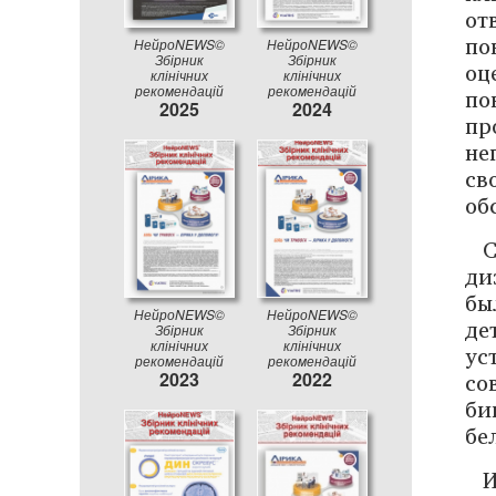
от
по
НейроNEWS©
НейроNEWS©
Збірник
Збірник
оц
клінічних
клінічних
по
рекомендацій
рекомендацій
2025
2024
пр
не
св
об
С
ди
бы
НейроNEWS©
НейроNEWS©
де
Збірник
Збірник
клінічних
клінічних
ус
рекомендацій
рекомендацій
со
2023
2022
би
бе
И