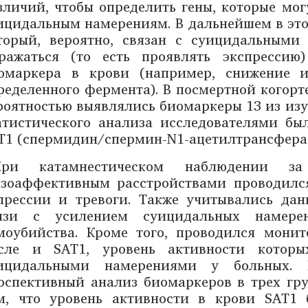
зличий, чтобы определить гены, которые мо
ицидальным намерениям. В дальнейшем в этой
торый, вероятно, связан с суицидальным
ражаться (то есть проявлять экспрессию
омаркера в крови (например, снижение 
ределенного фермента). В посмертной когорт
роятностью выявлялись биомаркеры 13 из изу
атистического анализа исследователями бы
T1 (спермидин/спермин-N1-ацетилтрансфераз
При катамнестическом наблюдении 
зоаффективным расстройствами проводилс
прессии и тревоги. Также учитывались дан
язи с усилением суицидальных намере
моубийства. Кроме того, проводился монит
сле и SAT1, уровень активности котор
ицидальными намерениями у больных. 
оспективный анализ биомаркеров в трех гру
м, что уровень активности в крови SAT1