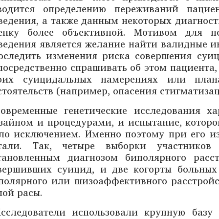
водится определению переживаний пацие
ведения, а также данным некоторых диагнос
енку более объективной. Мотивом для п
ведения является желание найти валидные и
оследить изменения риска совершения суиц
посредственно спрашивать об этом пациента,
оих суицидальных намерениях или пла
стоятельств (например, опасения стигматиза
овременные генетические исследования х
зайном и процедурами, и испытание, которо
ло исключением. Именно поэтому при его и
тали. Так, четыре выборки участников
тановленным диагнозом биполярного расст
вершивших суицид, и две когорты больных
полярного или шизоаффективного расстройс
лой расы.
сследователи использовали крупную базу