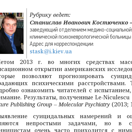
Рубрику ведет:
Станислав Иванович Костюченко 
заведующий отделением медико-социальной 
клинической психоневрологической больницы
Адрес для корреспонденции:
stask@i.kiev.ua
Летом 2013 г. во многих средствах мас
нсационном открытии американских исследо
торые позволяют прогнозировать суици
радающих психическими расстройствами. 
дробно ознакомить читателей с испытанием,
имание. Результаты, полученные Le-Niculescu 
ure Publishing Group – Molecular Psychiatry
(2013; 
Выявление суицидальных намерений и оц
ляются непростыми задачами, но в св
иницистам очень часто приходится с ними