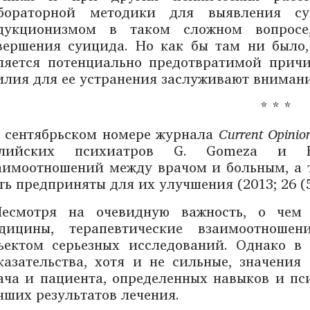
бораторной методики для выявления су
дукционизмом в таком сложном вопросе
вершения суицида. Но как бы там ни было,
ляется потенциально предотвратимой прич
илия для ее устранения заслуживают внимани
* * *
 сентябрьском номере журнала
Current Opinion
лийских психиатров G. Gоmeza и E.
аимоотношений между врачом и больным, а 
ть предприняты для их улучшения (2013; 26 (5)
Несмотря на очевидную важность, о чем 
дицины, терапевтические взаимоотношен
ъектом серьезных исследований. Однако в
казательства, хотя и не сильные, значени
ача и пациента, определенных навыков и пс
чших результатов лечения.