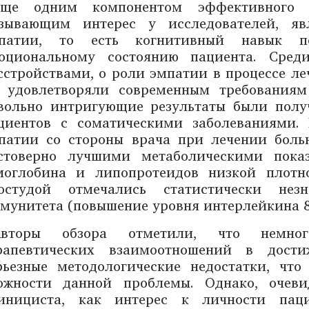
Еще одним компонентом эффективного те
зывающим интерес у исследователей, яв
патии, то есть когнитивный навык 
оциональному состоянию пациента. Сред
сстройствами, о роли эмпатии в процессе ле
 удовлетворяли современным требованиям
вольно интригующие результаты были полу
циентов с соматическими заболеваниями.
патии со стороны врача при лечении бол
стоверно лучшими метаболическими показ
моглобина и липопротеидов низкой плотн
остудой отмечались статистически нез
мунитета (повышение уровня интерлейкина 8
Авторы обзора отметили, что немног
рапевтических взаимоотношений в дост
рьезные методологические недостатки, что
ожности данной проблемы. Однако, очев
инициста, как интерес к личности паци