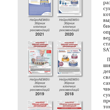
ра
су
ко
вы
НейроNEWS©
НейроNEWS©
Збірник
Збірник
би
клінічних
клінічних
рекомендацій
рекомендацій
оп
2021
2020
ве
ст
SA
ши
де
св
НейроNEWS©
НейроNEWS©
са
Збірник
Збірник
клінічних
клінічних
чи
рекомендацій
рекомендацій
су
2019
2018
пр
то