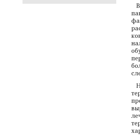
В
па
фа
ра
ко
на
об
пе
бо
сл
те
пр
вы
ле
те
ха