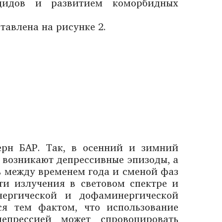
цидов и развитием коморбидных
тавлена на рисунке 2.
ерн БАР. Так, в осенний и зимний
 возникают депрессивные эпизоды, а
ь между временем года и сменой фаз
и излучения в световом спектре и
нергической и дофаминергической
ся тем фактом, что использование
епрессией может спровоцировать