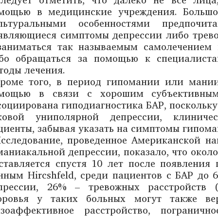
мощью в медицинские учреждения. Большо
льтуральными особенностями предпочи
являющиеся симптомы депрессии либо тревог
заниматься так называемым самолечением 
бо обращаться за помощью к специалист
тоды лечения.
роме того, в период гипомании или мани
мощью в связи с хорошим субъективным
социирована гиподиагностика БАР, поскольку
ковой униполярной депрессии, клиниче
циенты, забывая указать на симптомы гипом
сследование, проведенное Американской н
маниакальной депрессии, показало, что окол
ставляется спустя 10 лет после появления 
нным Hircshfeld, среди пациентов с БАР до
прессии, 26% – тревожных расстройств (
оровья у таких больных могут также ве
зоаффективное расстройство, пограничн