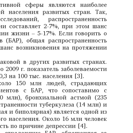
тивной сферы являются наиболее
й населения развитых стран. Так,
ледований, распространенность
и составляет 2-7%, при этом шанс
нии жизни – 5-17%. Если говорить о
 (БАР), общая распространенность
а шанс возникновения на протяжении
аковой в других развитых странах.
о 2009 г. показатель заболеваемости
,3 на 100 тыс. населения [3].
коло 150 млн людей, страдающих
иентов с БАР, что сопоставимо с
0 млн), бронхиальной астмой (235
траненности туберкулеза (14 млн) и
ная и биполярная) является одной из
о населения. Около 16 млн человек
ость по причине депрессии [4].
а, страдающие БАР, обращаются за