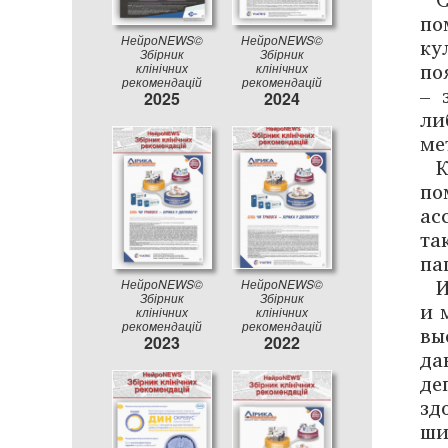
по
ку
НейроNEWS©
НейроNEWS©
Збірник
Збірник
по
клінічних
клінічних
рекомендацій
рекомендацій
– 
2025
2024
ли
ме
К
по
ас
та
па
И
НейроNEWS©
НейроNEWS©
Збірник
Збірник
и 
клінічних
клінічних
рекомендацій
рекомендацій
вы
2023
2022
да
де
зд
ши