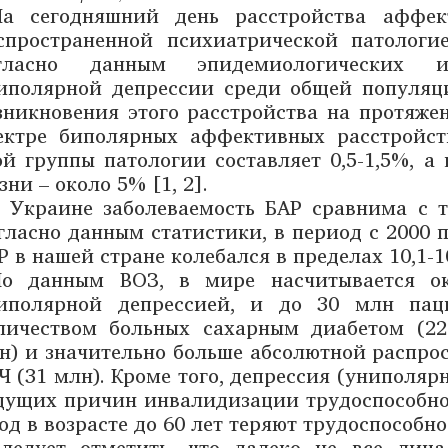
На сегодняшний день расстройства аффек
спространенной психиатрической патологие
гласно данным эпидемиологических исс
иполярной депрессии среди общей популяци
зникновения этого расстройства на протяже
ектре биполярных аффективных расстройств
ой группы патологии составляет 0,5-1,5%, 
зни – около 5% [1, 2].
 Украине заболеваемость БАР сравнима с т
гласно данным статистики, в период с 2000 п
Р в нашей стране колебался в пределах 10,1-10
По данным ВОЗ, в мире насчитывается о
иполярной депрессией, и до 30 млн пац
личеством больных сахарным диабетом (22
н) и значительно больше абсолютной распрос
Ч (31 млн). Кроме того, депрессия (униполяр
дущих причин инвалидизации трудоспособног
год в возрасте до 60 лет теряют трудоспособн
ледует отметить, что далеко не все лиц