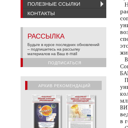
ПОЛЕЗНЫЕ ССЫЛКИ
ра
КОНТАКТЫ
со
ун
во
РАССЫЛКА
сп
эт
Будьте в курсе последних обновлений
– подпишитесь на рассылку
жи
материалов на Ваш e-mail
В
ПОДПИСАТЬСЯ
Со
БА
ун
АРХИВ РЕКОМЕНДАЦИЙ
ко
АРХИВ РЕКОМЕНДАЦИЙ
мл
ВИ
ве
в 
С