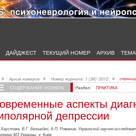
ДАЙДЖЕСТ
ТЕКУЩИЙ НОМЕР
АРХИВ
ТЕМА
Архив номеров
Номер журнала: 1 (36)' 2012
страниц
СОДЕРЖАНИЕ НОМЕРА
Раздел:
ПРАКТИКА
ная цель дневной терапевтической программы – дать детям возможность функционировать, получать образование и развива
овременные аспекты диагн
иполярной депрессии
 Хаустова, В.Г. Безшейко, А.П. Романив, Украинский научно-исследов
ологии МЗ Украины, г. Киев