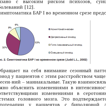
язано с высоким риском психозов, суи
болеваний [12].
имптоматика БАР I во временном cрезе предс
бращает на себя внимание сезонный патт
риод у пациентов с этим расстройством чаще
весен-ний – маниакальные. Такую взаимосвяз
жно объяснить изменениями в интенсивност
ответствующими изменениями в серотони
стемах головного мозга. Это подтверждает
тотерапии у пациентов с биполярной д