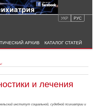
УКР
РУС
ТИЧЕСКИЙ АРХИВ
КАТАЛОГ СТАТЕЙ
ы:
ться в наименее стесненных условиях, насколько это позволяет психическое расстройство
остики и лечения
ательский институт социальной, судебной психиатрии и