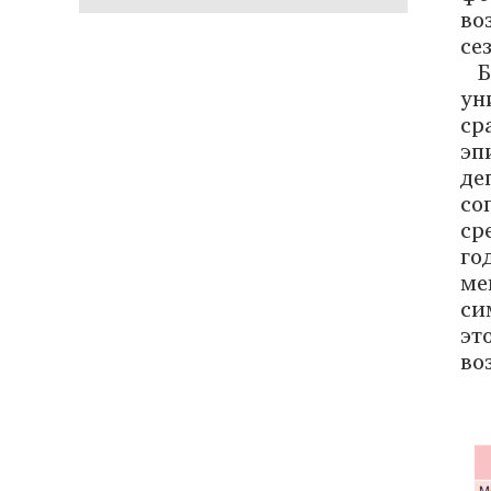
во
се
ун
ср
эп
де
со
ср
го
ме
си
эт
во