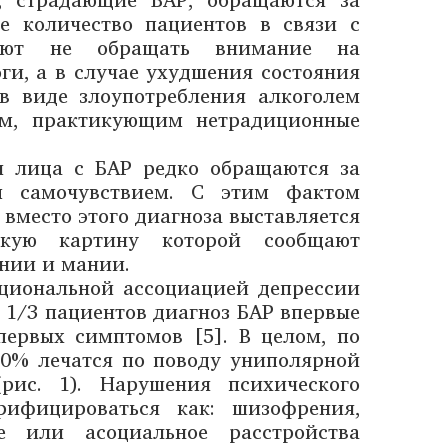
е количество пациентов в связи с
тают не обращать внимание на
и, а в случае ухудшения состояния
в виде злоупотребления алкоголем
ам, практикующим нетрадиционные
и лица с БАР редко обращаются за
 самочувствием. С этим фактом
 вместо этого диагноза выставляется
скую картину которой сообщают
ании и мании.
ациональной ассоциацией депрессии
о 1/3 пациентов диагноз БАР впервые
первых симптомов [5]. В целом, по
 60% лечатся по поводу униполярной
рис. 1). Нарушения психического
рифицироваться как: шизофрения,
ое или асоциальное расстройства