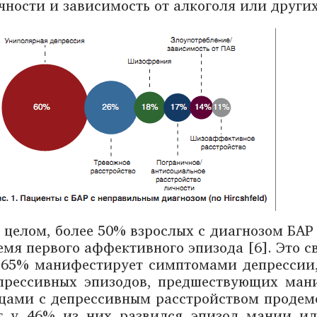
чности и зависимость от алкоголя или други
 целом, более 50% взрослых с диагнозом БАР
емя первого аффективного эпизода [6]. Это св
-65% манифестирует симптомами депрессии,
прессивных эпизодов, предшествующих мани
цами с депрессивным расстройством продемо
т у 46% из них развился эпизод мании ил