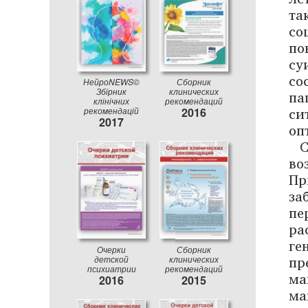
та
со
по
су
со
НейроNEWS©
Сборник
Збірник
клинических
па
клінічних
рекомендаций
си
рекомендацій
2016
2017
оп
С
во
Пр
за
пе
ра
ге
Очерки
Сборник
пр
детской
клинических
психиатрии
рекомендаций
ма
2016
2015
ма