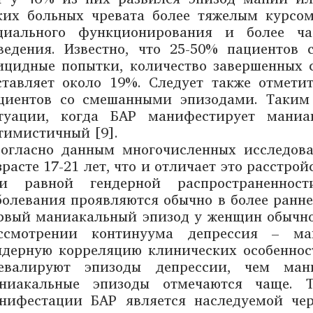
ких больных чревата более тяжелым курсом
циального функционирования и более ча
ведения. Известно, что 25-50% пациентов
ицидные попытки, количество завершенных 
ставляет около 19%. Следует также отмети
циентов со смешанными эпизодами. Таким 
туации, когда БАР манифестирует маниа
тимистичный [9].
огласно данным многочисленных исследов
зрасте 17-21 лет, что и отличает это расстро
и равной гендерной распространенно
болевания проявляются обычно в более ранне
рвый маниакальный эпизод у женщин обычно 
ссмотрении континуума депрессия – ма
ндерную корреляцию клинических особеннос
евалируют эпизоды депрессии, чем ма
ниакальные эпизоды отмечаются чаще. Т
нифестации БАР является наследуемой чер