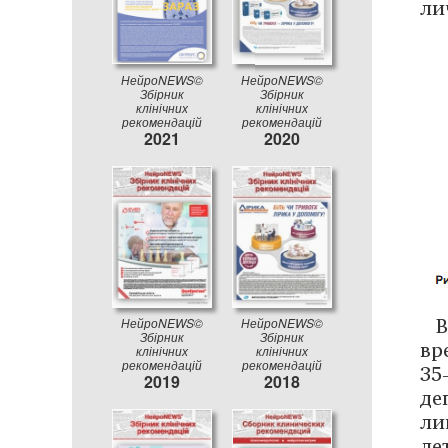
ли
НейроNEWS©
НейроNEWS©
Збірник
Збірник
клінічних
клінічних
рекомендацій
рекомендацій
2021
2020
В
НейроNEWS©
НейроNEWS©
Збірник
Збірник
вр
клінічних
клінічних
рекомендацій
рекомендацій
35
2019
2018
де
ли
ле