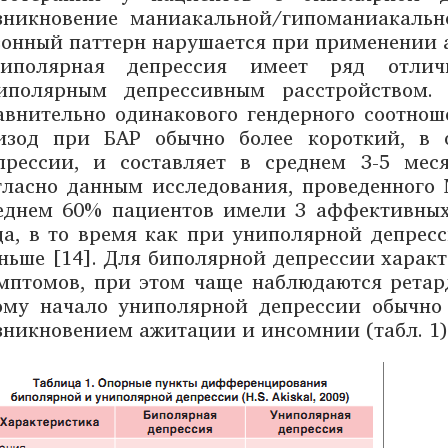
зникновение маниакальной/гипоманиакальн
зонный паттерн нарушается при применении 
Биполярная депрессия имеет ряд отли
иполярным депрессивным расстройством.
авнительно одинакового гендерного соотнош
изод при БАР обычно более короткий, в 
прессии, и составляет в среднем 3-5 меся
гласно данным исследования, проведенного Nat
еднем 60% пациентов имели 3 аффективных
да, в то время как при униполярной депрес
ньше [14]. Для биполярной депрессии характ
мптомов, при этом чаще наблюдаются ретар
ому начало униполярной депрессии обычно 
зникновением ажитации и инсомнии (табл. 1)