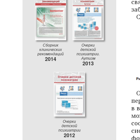
св
за
С
Сборник
Очерки
клинических
детской
рекомендаций
психиатрии.
2014
Аутизм
2013
О
пе
в 
мо
со
Очерки
детской
си
психиатрии
2012
фо