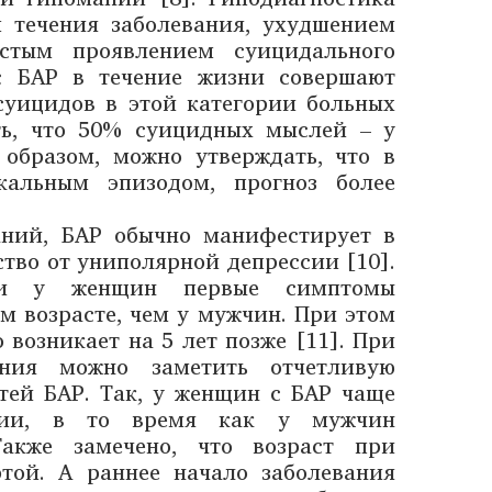
 течения заболевания, ухудшением
стым проявлением суицидального
 с БАР в течение жизни совершают
суицидов в этой категории больных
ть, что 50% суицидных мыслей – у
образом, можно утверждать, что в
кальным эпизодом, прогноз более
аний, БАР обычно манифестирует в
йство от униполярной депрессии [10].
сти у женщин первые симптомы
м возрасте, чем у мужчин. При этом
возникает на 5 лет позже [11]. При
ния можно заметить отчетливую
тей БАР. Так, у женщин с БАР чаще
нии, в то время как у мужчин
акже замечено, что возраст при
той. А раннее начало заболевания