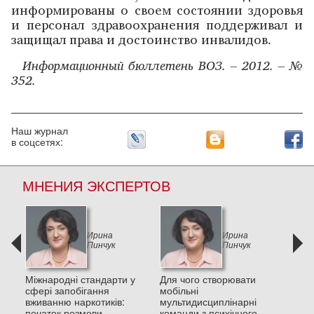
информированы о своем состоянии здоровья
и персонал здравоохранения поддерживал и
защищал права и достоинство инвалидов.
Информационный бюллетень ВОЗ. – 2012. – №
352.
Наш журнал
в соцсетях:
МНЕНИЯ ЭКСПЕРТОВ
Ирина
Ирина
Пинчук
Пинчук
и в
Міжнародні стандарти у
Для чого створювати
Деп
сфері запобігання
мобільні
пос
вживанню наркотиків:
мультидисциплінарні
стре
початок розмови
команди з психічного
та п