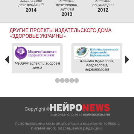
клинических
детской
детской
рекомендаций
психиатрии.
психиатрии
2014
Аутизм
2012
2013
ДРУГИЕ ПРОЕКТЫ ИЗДАТЕЛЬСКОГО ДОМА
«ЗДОРОВЬЕ УКРАИНЫ»
Клінічна імунологія,
Медичні аспекти здоров'я
Алергологія,
жінки
Інфектологія
Copyright ©
Использование материалов сайта возможно только с
письменного разрешения редакции.