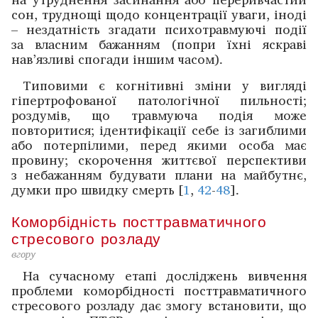
сон, труднощі щодо концентрації уваги, іноді
– нездатність ­згадати психотравмуючі події
за власним бажанням (попри їхні яскраві
нав’язливі спогади іншим ­часом).
Типовими є ­когнітивні зміни у вигляді
гіпер­трофованої патологічної ­пильності;
роздумів, що травмуюча подія може
повторитися; іденти­фікації себе із загиблими
або потерпілими, перед якими особа має
провину; скорочення життєвої перспективи
з небажанням будувати плани на майбутнє,
думки про швидку смерть [
1
,
42
-
48
].
Коморбідність посттравматичного
стресового розладу
вгору
На сучасному етапі досліджень вивчення
проблеми коморбідності посттравматичного
стресового розладу дає змогу встановити, що