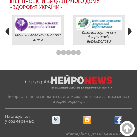
ІНШІ ПРОЕКТИ ВИДАВНИЧОГО ДОМУ
«ЗДОРОВ'Я УКРАЇНИ»
Клінічна імунологія,
Медичні аспекти здоров'я
Алергологія,
жінки
Інфектологія
Copyright ©
Використання матеріалів сайта можливе тільки за письмовою
згодою редакції.
Наш журнал
у соцмережах:
Матеріали, розміщені на сайті,