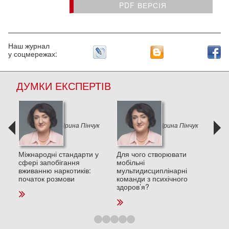
PDF ВЕРСІЯ
Наш журнал
у соцмережах:
ДУМКИ ЕКСПЕРТІВ
к
Ірина Пінчук
Ірина Пінчук
и в
Міжнародні стандарти у
Для чого створювати
Деп
сфері запобігання
мобільні
пос
вживанню наркотиків:
мультидисциплінарні
стре
початок розмови
команди з психічного
та п
здоров’я?