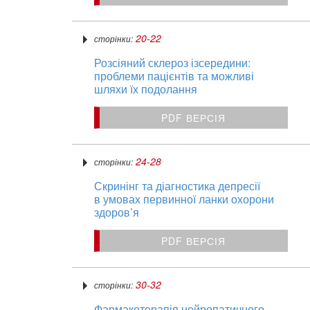
20-22
сторінки:
Розсіяний склероз ізсередини:
проблеми пацієнтів та можливі
шляхи їх подолання
PDF ВЕРСІЯ
24-28
сторінки:
Скринінг та діагностика депресії
в умовах первинної ланки охорони
здоров’я
PDF ВЕРСІЯ
30-32
сторінки:
Фармакотерапія нейропатичного