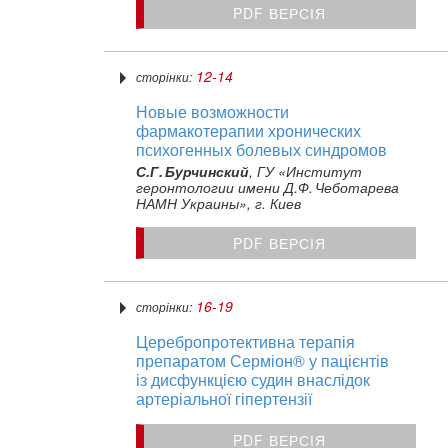
PDF ВЕРСІЯ
12-14
сторінки:
Новые возможности
фармакотерапии хронических
психогенных болевых синдромов
С.Г. Бурчинский
, ГУ «Институт
геронтологии имени Д.Ф. Чеботарева
НАМН Украины», г. Киев
PDF ВЕРСІЯ
16-19
сторінки:
Церебропротективна терапія
препаратом Серміон® у пацієнтів
із дисфункцією судин внаслідок
артеріальної гіпертензії
PDF ВЕРСІЯ