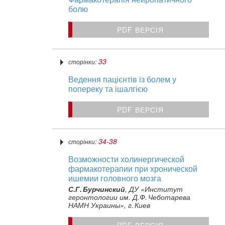
болю
PDF ВЕРСІЯ
33
сторінки:
Ведення пацієнтів із болем у
попереку та ішалгією
PDF ВЕРСІЯ
34-38
сторінки:
Возможности холинергической
фармакотерапии при хронической
ишемии головного мозга
С.Г. Бурчинский
, ДУ «Институт
геронтологии им. Д.Ф. Чеботарева
НАМН Украины», г. Киев