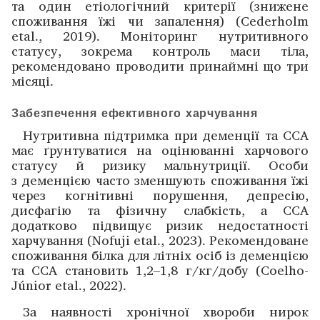
та один етіологічний критерії (знижене
споживання їжі чи запалення) (Cederholm
etal., 2019). Моніторинг нутритивного
статусу, зокрема контроль маси тіла,
рекомендовано проводити принаймні що три
місяці.
Забезпечення ефективного харчування
Нутритивна підтримка при деменції та ССА
має ґрунтуватися на оцінюванні харчового
статусу й ризику мальнутриції. Особи
з деменцією часто зменшують споживання їжі
через когнітивні порушення, депресію,
дисфагію та фізичну слабкість, а ССА
додатково підвищує ризик недос­татності
харчування (Nofuji etal., 2023). Рекомендоване
споживання білка для літніх осіб із деменцією
та ССА становить 1,2–1,8 г/кг/добу (Coelho-
Júnior etal., 2022).
За наявності хронічної хвороби нирок