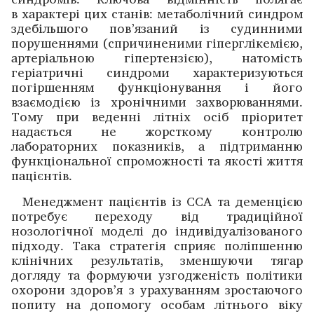
в характері цих станів: метаболічний синдром
здебільшого пов’язаний із судинними
порушеннями (спричиненими гіперглікемією,
артеріальною гіпертензією), натомість
геріатричні синдроми характеризуються
погіршенням функціонування і його
взаємодією із хронічними захворюваннями.
Тому при веденні літніх осіб пріоритет
надається не жорсткому контролю
лабораторних показників, а підтриманню
функціональної спроможності та якос­ті життя
пацієнтів.
Менеджмент пацієнтів із ССА та деменцією
потребує переходу від традиційної
нозологічної моделі до індивідуалізованого
підходу. Така стратегія сприяє поліпшенню
клінічних результатів, зменшуючи тягар
догляду та формуючи узго­дженість політики
охорони здоров’я з урахуванням зростаючого
попиту на допомогу особам літнього віку