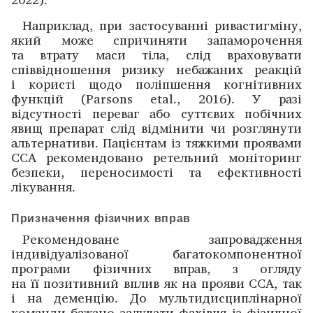
Наприклад, при застосуванні ривастигміну,
який може спричиняти запаморочення
та втрату маси тіла, слід враховувати
співвідношення ризику небажаних реакцій
і користі щодо поліпшення когнітивних
функцій (Parsons etal., 2016). У разі
відсутності переваг або суттєвих побічних
явищ препарат слід відмінити чи розглянути
альтернативи. Пацієнтам із тяжкими проявами
ССА рекомендовано ретельний моніторинг
безпеки, переносимості та ефективності
лікування.
Призначення фізичних вправ
Рекомендоване запрова­дження
індивідуалізованої багатокомпонентної
програми фізичних вправ, з огляду
на її позитивний вплив як на прояви ССА, так
і на деменцію. До мультидисциплінарної
команди бажано залучати фахівця із фізичної