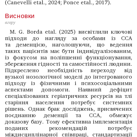
(Canevelli etal., 2024; Ponce etal., 2017).
Висновки
вгору
M. G. Borda etal. (2025) висвітлили ключові
підходи до нагляду за особами із ССА
та деменцією, наголошуючи, що ведення
таких пацієнтів має бути індивідуалізованим,
із фокусом на поліпшенні функціонування,
збереження гідності та самостійності людини.
Підкреслено необхідність переходу від
вузької нозологічної моделі до інтегрованого
підходу із фізичними і психосоціальними
аспектами допомоги. Наявний дефіцит
спеціалізованих геріатричних ресурсів на тлі
старіння населення потребує системних
рішень. Однак брак дослі­джень, присвячених
поєднанню деменції та ССА, обмежує
доказову базу. Тому ефективна імплементація
поданих рекомендацій потребує
міждисциплінарної співпраці, стандартизації