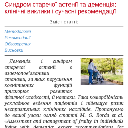
Синдром старечої астенії та деменція:
клінічні виклики і сучасні рекомендації
Зміст статті:
Методологія
Рекомендації
Обговорення
Висновки
Деменція і синдром
старечої астенії є
взаємопов’язаними
станами, за яких порушення
когнітивних функцій
прискорює розвиток
фізичної слабкості, й навпаки. Така коморбідність
ускладнює ведення пацієнтів і підвищує ризик
несприятливих клінічних наслідків. Пропонуємо
до вашої уваги огляд статті M. G. Borda et al.
«Assessment and management of frailty in individuals
living with dementia: expert recommendations for