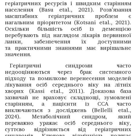
геріатричних ресурсів і швидким старінням
населення (Basu etal., 2021). Розв’язання
масштабних геріатричних проблем є
нагальним пріоритетом (Kotsani etal., 2021).
Оскільки більшість осіб із деменцією
перебувають під наглядом лікарів первинної
ланки, забезпечення їх доступними
та практичними знаннями має вирішальне
значення.
Геріатричні синдроми часто
недооцінюються через брак системного
підходу та помилкове перенесення моделей
лікування осіб середнього віку на літніх
хворих (Kassi etal., 2011). Доказова база
зазвичай не враховує складнощі, зумовлені
старінням, а пацієнти із ССА часто
виключаються з дослі­джень (Bellelli etal.,
2024). Метаболічний синдром, який
переважно уражає осіб середнього віку,
суттєво відрізняється від геріатричних
синдромів. Ключова відмінність полягає