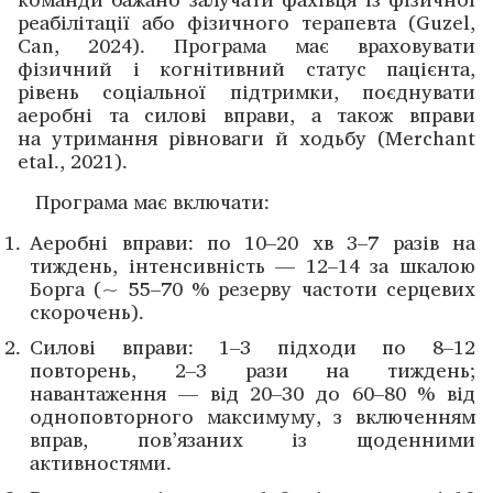
реабілітації або фізичного терапевта (Guzel,
Can, 2024). Програма має враховувати
фізичний і когнітивний статус пацієнта,
рівень соціальної підтримки, поєднувати
аеробні та силові вправи, а також вправи
на утримання рівноваги й ходьбу (Merchant
etal., 2021).
Програма має включати:
Аеробні вправи: по 10–20 хв 3–7 разів на
тиждень, інтенсивність — 12–14 за шкалою
Борга (~ 55–70 % резерву частоти серцевих
скорочень).
Силові вправи: 1–3 підходи по 8–12
повторень, 2–3 рази на тиждень;
навантаження — від 20–30 до 60–80 % від
одноповторного максимуму, з включенням
вправ, пов’язаних із щоденними
активностями.