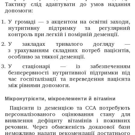
Тактику слід адаптувати до умов надання
допомоги:
У громаді — з акцентом на освітні заходи,
нутритивну підтримку та регулярний
контроль при легкій і помірній деменції.
У закладах тривалого догляду —
з урахуванням складних потреб пацієнтів,
особливо за тяжкої деменції.
У стаціонарі — із забезпеченням
безперервності нутритивної підтримки під
час госпіталізації та переведення пацієнта
між рівнями допомоги.
Мікронутрієнти, мікроелементи й вітаміни
Пацієнти із деменцією та ССА потребують
персоналізованого оцінювання стану для
виявлення дефіциту вітамінів і поживних
речовин. Через обмеженість доказової бази
неможливо надати рекомендації достатнього