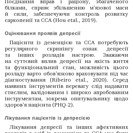
Поєднання вправ і раціо­ну, збагаченого
білками, сприяє збільшенню м’язової маси
й сили, забезпечуючи контроль розвитку
саркопенії та ССА (Hou etal., 2019).
Оцінювання проявів депресії
Пацієнти із деменцією та ССА потребують
регулярного скринінгу ознак депресії
та інших розладів настрою. Зважаючи
на суттєвий вплив депресії на якість життя
та функціо­нальний стан, можливість цього
розладу варто обов’язково враховувати під час
діагностування (Ribeiro etal., 2020). Серед
наявних інструментів перевагу слід надавати
стислим, валідованим і широко апробованим
інструментам, зокрема опитувальнику щодо
здоров’я пацієнта (PHQ-2).
Лікування пацієнтів із депресією
Лікування депресії та інших афективних