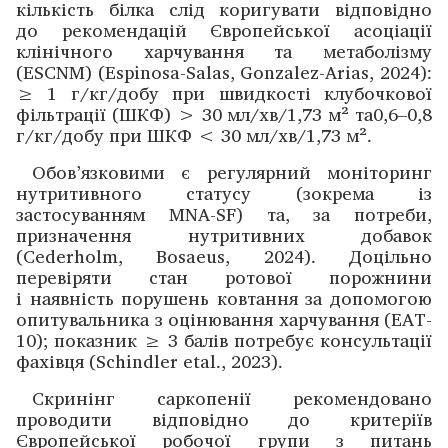
кількість білка слід коригувати відповідно
до рекомендацій Європейської асоціації
клінічного харчування та метаболізму
(ESCNM) (Espinosa-Salas, Gonzalez-Arias, 2024):
≥ 1 г/кг/добу при швидкості клубочкової
фільтрації (ШКФ) > 30 мл/хв/1,73 м
²
та0,6–0,8
г/кг/добу при ШКФ < 30 мл/хв/1,73 м
²
.
Обов’язковими є регулярний моніторинг
нутритивного статусу (зокрема із
застосуванням MNA-SF) та, за потреби,
призначення нутритивних добавок
(Cederholm, Bosaeus, 2024). Доцільно
перевіряти стан ротової порожнини
і наявність порушень ковтання за допомогою
опитувальника з оцінювання харчування (EAT-
10); показник ≥ 3 балів потребує консультації
фахівця (Schindler etal., 2023).
Скринінг саркопенії рекомендовано
проводити відповідно до критеріїв
Європейської робочої групи з питань