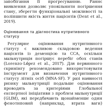
запобігання її прогресуванню. Раннє
виявлення дозволяє уповільнити погіршення
стану, зберегти функціональні можливості та
поліпшити якість життя пацієнтів (Dent et al.,
2019).
Оцінювання та діагностика нутритивного
статусу
Регулярне оцінювання нутритивного
статусу є важливою складовою ведення
пацієнтів із деменцією та ССА, оскільки
мальнутриція погіршує перебіг обох станів
(Lorenzo-L
ó
pez et al., 2017). Для первинного
скринінгу рекомендовано використовувати
інструмент для визначення нутритивного
статусу літніх осіб (MNA-SF). У разі наявності
ризику мальнутриції подальше оцінювання
проводять за критеріями Глобальної
експертної ініціативи з проблем мальнутриції
(GLIM), які передбачають щонайменше один
фенотиповий (наприклад, втрата ваги)