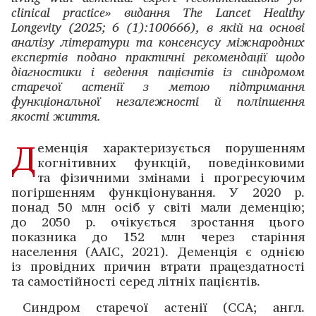
clinical practice» видання The Lancet Healthy
Longevity (2025; 6 (1):100666), в якій на основі
аналізу літератури та консенсусу міжнародних
експертів подано практичні рекомендації щодо
діагностики і ведення пацієнтів із синдромом
старечої астенії з метою підтримання
функціональної незалежності й поліпшення
якості життя.
Д
еменція характеризується порушенням
когнітивних функцій, поведінковими
та фізичними змінами і прогресуючим
погіршенням функціонування. У 2020 р.
понад 50 млн осіб у світі мали деменцію;
до 2050 р. очікується зростання цього
показника до 152 млн через старіння
населення (AAIC, 2021). Деменція є однією
із провідних причин втрати працездатнос­ті
та самостійності серед літніх пацієнтів.
Синдром старечої астенії (ССА; англ.