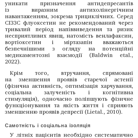
уникати призначення антидепресантів
із виразним антихолінергічним
навантаженням, зокрема трициклічних. Серед
СІЗЗС флуоксетин не рекомендований через
тривалий період напіввиведення та ризик
несприятливих явищ, натомість венлафаксин,
вортіоксетин і міртазапін вважаються
безпечнішими з огляду на потенційні
медикаментозні взаємодії (Baldwin etal.,
2022).
Крім того, втручання, спрямовані
на зменшення проявів старечої астенії
(фізична активність, оптимізація харчування,
соціальна залученість і когнітивна
стимуляція), одночасно поліпшують фізичне
функціонування та якість життя і сприяють
зменшенню проявів депресії (Lietal., 2010).
Самотність і соціальна ізоляція
У літніх пацієнтів необхідно систематично