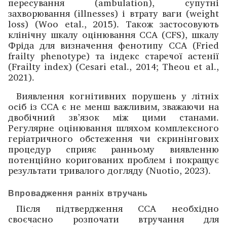
пересування (ambulation), супутні
захворювання (illnesses) і втрату ваги (weight
loss) (Woo etal., 2015). Також застосовують
клінічну шкалу оцінювання ССА (CFS), шкалу
Фріда для визначення фенотипу ССА (Fried
frailty phenotype) та індекс старечої астенії
(Frailty index) (Cesari etal., 2014; Theou et al.,
2021).
Виявлення когнітивних порушень у літніх
осіб із ССА є не менш важливим, зважаючи на
двобічний зв’язок між цими станами.
Регулярне оцінювання шляхом комплексного
геріатричного обстеження чи скринінгових
процедур сприяє ранньому виявленню
потенційно коригованих проблем і покращує
результати тривалого догляду (Nuotio, 2023).
Впрова­дження ранніх втручань
Після підтвердження ССА необхідно
своєчасно розпочати втручання для