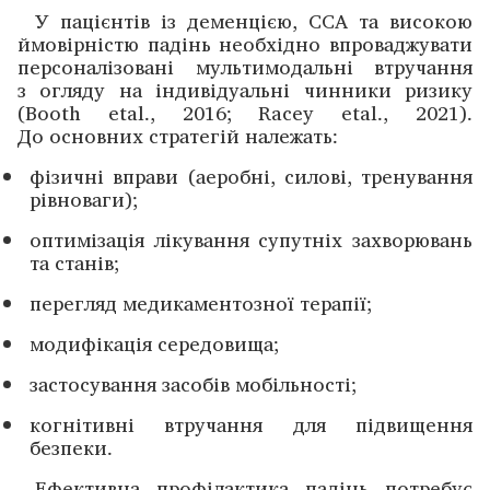
У пацієнтів із деменцією, ССА та високою
ймовірніс­тю падінь необхідно впрова­джувати
персоналізовані мультимодальні втручання
з огляду на індивідуальні чинники ризику
(Booth etal., 2016; Racey etal., 2021).
До основних стратегій належать:
фізичні вправи (аеробні, силові, тренування
рівноваги);
оптимізація лікування супутніх захворювань
та станів;
перегляд медикаментозної терапії;
модифікація середовища;
застосування засобів мобільності;
когнітивні втручання для підвищення
безпеки.
Ефективна профілактика падінь потребує