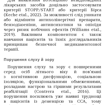
лікарських засобів доцільно застосовувати
критерії STOPP/START або критерії Бірса
(Keche etal., 2022). За можливості слід уникати
або відміняти антихолінергічні препарати,
бензодіазепіни, антипсихотики та опіоїди
через ризик побічних ефектів (Williams etal.,
2019). Важливим компонентом є також
навчання пацієнтів та їхніх доглядальників
принципам безпечної медикаментозної
терапії.
Порушення слуху й зору
Порушення слуху та зору є поширеними
серед осіб літнього віку й пов’язані
з когнітивною дисфункцією, соціальною
ізоляцією, функціональними обмеженнями,
розладами настрою та гіршими результатами
реабілітації (Contrera etal., 2016). Ці
порушення посилюють уже наявні труднощі
в пацієнтів із деменцією та ССА, тому