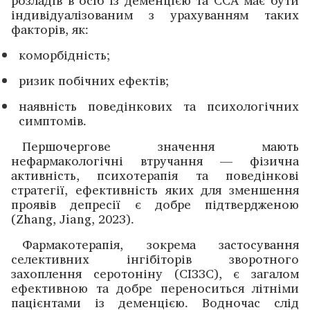
розладів в осіб із деменцією та ССА має бути
індивідуалізованим з урахуванням таких
факторів, як:
коморбідність;
ризик побічних ефектів;
наявність поведінкових та психологічних
симптомів.
Першочергове значення мають
нефармакологічні втручання — фізична
активність, психотерапія та поведінкові
стратегії, ефективність яких для зменшення
проявів депресії є добре підтвер­дженою
(Zhang, Jiang, 2023).
Фармакотерапія, зокрема застосування
селективних інгібіторів зворотного
захоплення серотоніну (СІЗЗС), є загалом
ефективною та добре переноситься літніми
пацієнтами із деменцією. Водночас слід