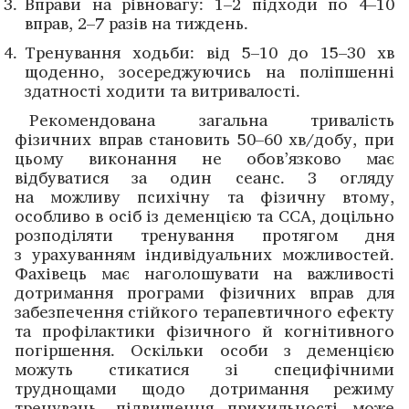
Вправи на рівновагу: 1–2 підходи по 4–10
вправ, 2–7 разів на тиждень.
Тренування ходьби: від 5–10 до 15–30 хв
щоденно, зосере­джуючись на поліпшенні
здатності ходити та витривалості.
Рекомендована загальна тривалість
фізичних вправ становить 50–60 хв/добу, при
цьому виконання не обов’язково має
відбуватися за один сеанс. З огляду
на можливу психічну та фізичну втому,
особливо в осіб із деменцією та ССА, доцільно
розподіляти тренування протягом дня
з урахуванням індивідуальних можливостей.
Фахівець має наголошувати на важливості
дотримання програми фізичних вправ для
забезпечення стійкого терапевтичного ефекту
та профілактики фізичного й когнітивного
погіршення. Оскільки особи з деменцією
можуть стикатися зі специфічними
труднощами щодо дотримання режиму
тренувань, підвищення прихильності може