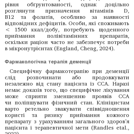
рівня обґрунтованості, однак доцільно
розглянути призначення вітамінів D,
B12 та фолатів, особливо за наявності
відповідних дефіцитів. Особи, які споживають
< 1500 ккал/добу, потребують щоденного
приймання полівітамінних препаратів,
оскільки раціон часто не забезпечує потреби
в мікронутрієнтах (England, Cheng, 2024).
Фармакологічна терапія деменції
Специфічну фармакотерапію при деменції
слід розпочинати або продовжувати
незалежно від стану пацієнта із ССА. Наразі
немає доказів того, що специфічне лікування
може сприяти зменшенню проявів ССА
чи поліпшувати фізичний стан. Клініцистам
варто ретельно зважувати співвідношення
користі та ризику приймання кожного
препарату з урахуванням загального здоров’я
пацієнта і терапевтичної мети (Randles etal.,
2022).