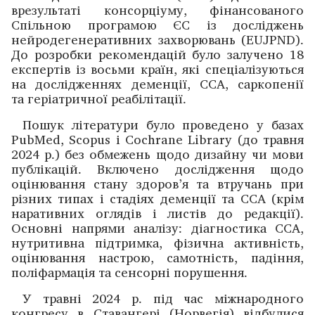
врезультаті консорціуму, фінансованого
Спільною програмою ЄС із дослі­джень
нейродегенеративних захворювань (EUJPND).
До розробки рекомендацій було залучено 18
експертів із восьми країн, які спеціалізуються
на дослі­дженнях деменції, ССА, саркопенії
та геріатричної реабілітації.
Пошук літератури було проведено у базах
Pub­Med, Scopus і Cochrane Library (до травня
2024 р.) без обмежень щодо дизайну чи мови
публікацій. Включено дослі­дження щодо
оцінювання стану здоров’я та втручань при
різних типах і стадіях деменції та ССА (крім
наративних оглядів і листів до редакції).
Основні напрями аналізу: діагностика ССА,
нутритивна підтримка, фізична активність,
оцінювання настрою, самотність, падіння,
поліфармація та сенсорні порушення.
У травні 2024 р. під час міжнародного
конгресу в Ставангері (Норвегія) відбулися