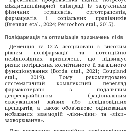
міждисцип­лінарної співпраці із залученням
фізичних терапевтів, ерготерапевтів,
фармацевтів і соціальних працівників
(Brennan etal., 2024; Perrochon etal., 2015).
Поліфармація та оптимізація призначень ліків
Деменція та ССА асоційовані з високим
рівнем поліфармації та потенційно
невідповідних призначень, що підвищує
ризик погіршення когнітивного й загального
функціонування (Borda etal., 2021; Coupland
etal., 2019). Тому рекомендовано
систематичний комплексний перегляд
фармакотерапії з подальшим
депрескрайбінгом (раціональним
скасуванням) зайвих або невідповідних
препаратів, а також обов’язкове оцінювання
небажаних взаємодій «ліки–ліки» та «ліки–
захворювання».
Для виявлення потенційно невідповідних