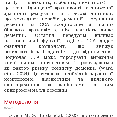
frailty — крихкість, слабкість, немічність) —
це стан підвищеної вразливості та зниженої
здатності реагувати на стресові чинники,
що ускладнює перебіг деменції. Поєднання
деменції та ССА асоційоване зі значно
більшою вразливістю, ніж наявність лише
деменції. Остання передусім впливає
на когнітивні функції, тоді як ССА додає
фізичний компонент, що знижує
резильєнтність і здатність до відновлення.
Водночас ССА може передувати виразним
когнітивним порушенням і розглядається
як фактор ризику розвитку деменції (Ward
etal., 2024). Це зумовлює необхідність ранньої
комплекс­ної діа­гностики та пильного
спостереження за пацієн­тами із цим
синдромом на тлі деменції.
Методологія
вгору
Огляд M. G. Borda etal. (2025) підготовлено