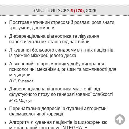
ЗМІСТ ВИПУСКУ
,
2026
5 (170)
Посттравматичний стресовий розлад: розпізнати,
зрозуміти, допомогти
Диференціальна діагностика та лікування
пароксизмальних станів під час війни
Лікування больового синдрому в літніх пацієнтів
із грижею міжхребцевого диска
AI як новий співрозмовник у добу вигорання:
психологічні механізми, ризики та можливості для
медицини
В. С. Русанов
Диференціальна діагностика міастенії: від
флуктуючого птозу до генералізованої слабкості
М. С. Марчук
Перинатальна депресія: актуальні алгоритми
фармакологічної корекції
Алгоритм лікування пацієнтів із шизофренією:
міжнародний консенсус INTEGRATE