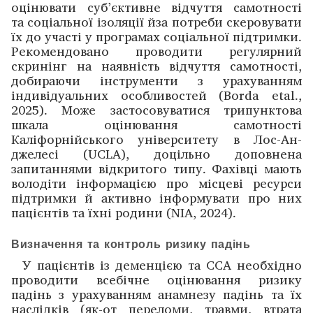
оцінювати суб’єктивне відчуття самотності
та соціальної ізоляції йза потреби скеровувати
їх до участі у програмах соціальної підтримки.
Рекомендовано проводити регулярний
скринінг на наявність відчуття самотності,
добираючи інструменти з урахуванням
індивідуальних особливостей (Borda etal.,
2025). Може застосовуватися трипунктова
шкала оцінювання самотності
Каліфорнійського університету в Лос-Ан­
джелесі (UCLA), доцільно доповнена
запитаннями відкритого типу. Фахівці мають
володіти інформацією про місцеві ресурси
підтримки й активно інформувати про них
пацієнтів та їхні родини (NIA, 2024).
Визначення та контроль ризику падінь
У пацієнтів із деменцією та ССА необхідно
проводити всебічне оцінювання ризику
падінь з урахуванням анамнезу падінь та їх
наслідків (як-от переломи, травми, втрата