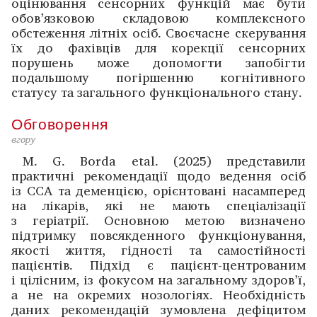
оцінювання сенсорних функцій має бути
обов’язковою складовою комплексного
обстеження літніх осіб. Своє­часне скерування
їх до фахівців для корекції сенсорних
порушень може допомогти запобігти
подальшому погіршенню когнітивного
статусу та загального функ­ціонального стану.
Обговорення
вгору
M. G. Borda etal. (2025) представили
практичні рекомендації щодо ведення осіб
із ССА та деменцією, орієнтовані насамперед
на лікарів, які не мають спеціалізації
з геріатрії. Основною метою визначено
підтримку повсякденного функціонування,
якості життя, гідності та самостійності
пацієнтів. Підхід є пацієнт-центрованим
і цілісним, із фокусом на загальному здоров’ї,
а не на окремих нозологіях. Необхідність
даних рекомендацій зумовлена дефіцитом