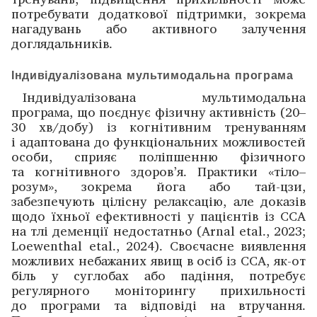
потребувати додаткової підтримки, зокрема
нагадувань або активного залучення
доглядальників.
Індивідуалізована мультимодальна програма
Індивідуалізована мультимодальна
програма, що поєднує фізичну активність (20–
30 хв/добу) із когнітивним тренуванням
і адаптована до функціональних можливостей
особи, сприяє поліпшенню фізичного
та когнітивного здоров’я. Практики «тіло–
розум», зокрема йога або тай-цзи,
забезпечують цілісну релаксацію, але доказів
щодо їхньої ефективності у пацієнтів із ССА
на тлі деменції недостатньо (Arnal etal., 2023;
Loewenthal etal., 2024). Своєчасне виявлення
можливих небажаних явищ в осіб із ССА, як-от
біль у суглобах або падіння, потребує
регулярного моніторингу прихильності
до програми та відповіді на втручання.