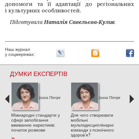
допомоги та її адаптації до регіональних
і культурних особливостей.
Підготувала
Наталія Савельєва-Кулик
Наш журнал
у соцмережах:
ДУМКИ ЕКСПЕРТІВ
к
Ірина Пінчук
Ірина Пінчук
и в
Міжнародні стандарти у
Для чого створювати
Деп
сфері запобігання
мобільні
пос
вживанню наркотиків:
мультидисциплінарні
стре
початок розмови
команди з психічного
та п
здоров’я?