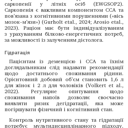
саркопенії у літніх осіб (EWGSOP2).
Саркопенія є важливим компонентом ССА та
пов’язана з когнітивними порушеннями («вісь
мозок–м’язи») (Gurholt etal., 2024; Arosio etal.,
2023). Раціон має бути індивідуалізуваним
з урахуванням білково-енергетичних потреб,
за можливості із залученням дієтолога.
Гідратація
Пацієнтам із деменцією і ССА та їхнім
доглядальникам слід надавати рекомендації
щодо достатнього споживання рідини.
Орієнтовний добовий об’єм становить 1,6 л
для жінок і 2 л для чоловіків (Volkert et al.,
2022). Регулярне опитування щодо
споживання напоїв дозволяє своєчасно
виявляти ризик дегідратації, яка може
погіршувати фізичний і когнітивний стан.
Контроль нутритивного стану та гідратації
потребує мультидисциплінарного підходу.