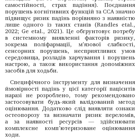
самостійності, страх падіння). Поєднання
порушень когнітивних функцій та ССА значно
підвищує ризик падінь порівняно з наявністю
лише одного із таких станів (Randles etal.,
2022; Ge etal., 2021). Це обґрунтовує потребу
в системному виявленні факторів ризику,
зокрема поліфармації, м’язової слабкості,
сенсорних порушень, несприятливих умов
середовища, розладів харчування і порушень
настрою, а також використання допоміжних
засобів для ходьби.
Специфічного інструменту для визначення
ймовірнос­ті падінь у цієї категорії пацієнтів
наразі не розроблено, тому рекомендовано
застосовувати будь-який валідований метод
оцінювання. Додатково слід виявляти ознаки
остеопорозу та визначати ризик переломів,
а за наявнос­ті ресурсів — здійснювати
комплексне комп’ютеризоване оцінювання
ходи.