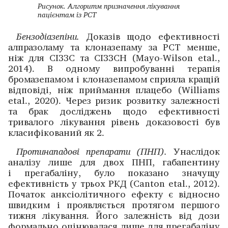
Рисунок. Алгоритм призначення лікування
пацієнтам із РСТ
Бензодіазепіни.
Доказів щодо ефективності
алпразоламу та клоназепаму за РСТ менше,
ніж для СІЗЗС та СІЗЗСН (Mayo-Wilson etal.,
2014). В одному випробуванні терапія
бромазепамом і клоназепамом сприяла кращій
відповіді, ніж приймання плацебо (Williams
etal., 2020). Через ризик розвитку залежності
та брак дослі­джень щодо ефективності
тривалого лікування рівень доказовості був
класифікований як 2.
Протинападові препарати (ПНП).
Унаслідок
аналізу лише для двох ПНП, габапентину
і прегабаліну, було показано значущу
ефективність у трьох РКД (Canton etal., 2012).
Початок анксіолітичного ефекту є відносно
швидким і проявляється протягом першого
тижня лікування. Його залежність від дози
формально оцінювалася лише для прегабаліну