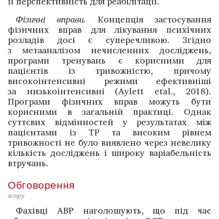
її перспективність для реабілітації.
Фізичні вправи.
Концепція застосування
фізичних вправ для лікування психічних
розладів досі є суперечливою. Згідно
з метааналізом нечисленних досліджень,
програми тренувань є корисними для
пацієнтів із тривожністю, причому
високоінтенсивні режими ефективніші
за низькоінтенсивні (Aylett etal., 2018).
Програми фізичних вправ можуть бути
корисними в загальній практиці. Однак
суттєвих відмінностей у результатах між
пацієнтами із ТР та високим рівнем
тривожності не було виявлено через невелику
кількість дослі­джень і широку варіабельність
втручань.
Обговорення
вгору
Фахівці ABP наголошують, що під час