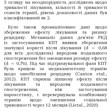
З огляду на неоднорідність дослі­джень щодо
тривалості лікування, кількості й тривалості
сеансів терапії, рівень доказовості даних був
класифікований як 2.
Було також проаналізовано дані щодо
збереження ефекту лікування та ризику
рецидиву. Метааналіз даних дев’яти РКД
із застосуванням КПТ виявив збереження
значущої користі після лікування (d = 0,68
для всіх дослі­джень) впродовж подальшого
спостереження без зменшення розміру ефекту
(d = 0,76). Під час підтримувальної фази КПТ
була кращою за медикаментозну терапію
щодо запобігання рецидиву (Canton etal.,
2012). КПТ сприяла ліпшому ефекту після
лікування та впродовж подальшого
спостереження, ніж застосування
пароксетину, і перевершувала комбіновану
терапію щодо зменшення соціальної
тривожності через 12 місяців (Lietal., 2020).