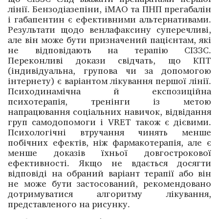
лінії. Бензодіазепіни, іМАО та ПНП прегабалін
і габапентин є ефективними альтернативами.
Результати щодо венлафаксину супереч­ливі,
але він може бути призначений пацієнтам, які
не відповідають на терапію СІЗЗС.
Переконливі докази свідчать, що КПТ
(індивідуальна, групова чи за допомогою
інтернету) є варіантом лікування першої лінії.
Психодинамічна й експозиційна
психотерапія, тренінги із метою
напрацювання соціальних навичок, відвідання
груп самодопомоги і VRET також є дієвими.
Психологічні втручання чинять менше
побічних ефектів, ніж фармакотерапія, але є
менше доказів їхньої довгострокової
ефективності. Якщо не вдається досягти
відповіді на обраний варіант терапії або він
не може бути зас­тосований, рекомендовано
дотримуватися алгоритму лікування,
представленого на рисунку.