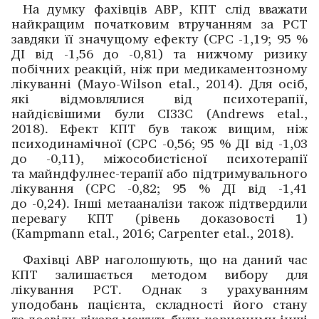
На думку фахівців ABP, КПТ слід вважати
найкращим початковим втручанням за РСТ
завдяки її значущому ефекту (СРС -1,19; 95 %
ДІ від -1,56 до -0,81) та нижчому ризику
побічних реакцій, ніж при медикаментозному
лікуванні (Mayo-Wilson etal., 2014). Для осіб,
які відмовлялися від психотерапії,
найдієвішими були СІЗЗС (Andrews etal.,
2018). Ефект КПТ був також вищим, ніж
психодинамічної (СРС -0,56; 95 % ДІ від -1,03
до -0,11), міжособистісної психотерапії
та майнд­фулнес-терапії або підтримувального
лікування (СРС -0,82; 95 % ДІ від -1,41
до -0,24). Інші метааналізи також підтвердили
перевагу КПТ (рівень доказовості 1)
(Kampmann etal., 2016; Carpenter etal., 2018).
Фахівці ABP наголошують, що на даний час
КПТ залишається методом вибору для
лікування РСТ. Однак з урахуванням
уподобань пацієнта, складності його стану
та досвіду лікаря можуть бути корисними інші