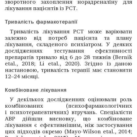
зворотного захоплення норадреналіну для
лікування пацієнтів із РСТ.
Тривалість фармакотерапії
Тривалість лікування РСТ може варіювати
залежно від потреб пацієнта та плану
лікування, складеного психіатром. У деяких
дослі­дженнях тестування ефективності
препаратів тривало від 6 до 28 тижнів (Bernik
etal., 2018; Li etal., 2020). Згідно із даною
настановою, тривалість терапії має становити
12–24 місяці.
Комбіноване лікування
У декількох дослі­дженнях оцінювали роль
комбінованих (психофармакологічних
і психотерапевтичних) втручань. Спеціалісти
ABP дійшли висновку, що комбіноване
лікування є ефективнішим, ніж застосування
цих підходів окремо (Mayo-Wilson etal., 2014;