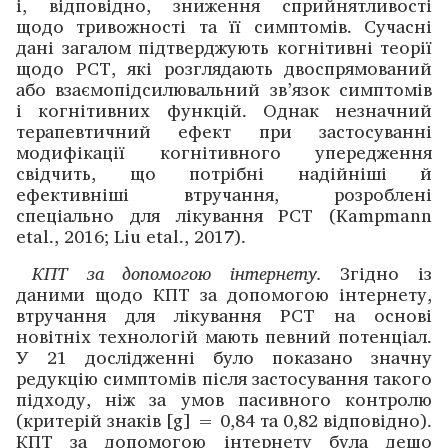
і, відповідно, зниження сприйнятливості
щодо тривожності та її симптомів. Сучасні
дані загалом підтвер­джують когнітивні теорії
щодо РСТ, які розглядають двоспрямований
або взаємопідсилювальний зв’язок симптомів
і когнітивних функцій. Однак незнач­ний
терапевтичний ефект при застосуванні
модифікації когнітивного упере­дження
свідчить, що потрібні надійніші й
ефективніші втручання, розроблені
спеціально для лікування РСТ (Kampmann
etal., 2016; Liu etal., 2017).
КПТ за допомогою інтернету.
Згідно із
даними щодо КПТ за допомогою інтернету,
втручання для лікування РСТ на основі
новітніх технологій мають певний потенціал.
У 21 дослі­дженні було показано значну
редукцію симптомів після застосування такого
підходу, ніж за умов пасивного контролю
(критерій знаків [g] = 0,84 та 0,82 відповідно).
КПТ за допомогою інтернету була дещо