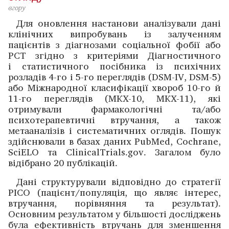
вгору
Для оновлення настанови аналізували дані
клінічних випробувань із залученням
пацієнтів з діагнозами соціальної фобії або
РСТ згідно з критеріями Діагностичного
і статистичного посібника із психічних
розладів 4-го і 5-го переглядів (DSM-IV, DSM-5)
або Міжнародної класифікації хвороб 10-го й
11-го переглядів (МКХ-10, МКХ-11), які
отримували фармакологічні та/або
психотерапевтичні втручання, а також
метааналізів і систематичних оглядів. Пошук
здійснювали в базах даних PubMed, Cochrane,
SciELO та ClinicalTrials.gov. Загалом було
відібрано 20 публікацій.
Дані структурували відповідно до стратегії
PICO (пацієнт/популяція, що являє інтерес,
втручання, порівняння та результат).
Основним результатом у більшості дослі­джень
була ефективність втручань для зменшення