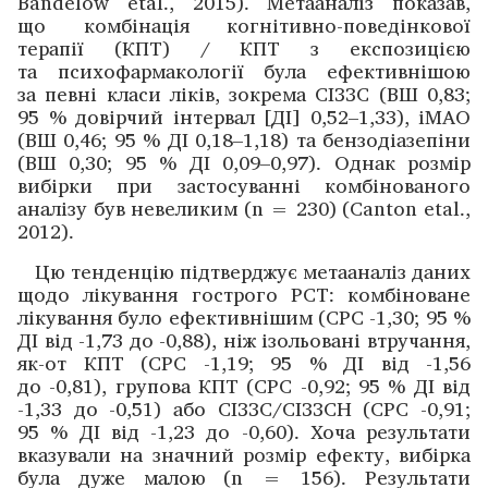
Bandelow etal., 2015). Метааналіз показав,
що комбінація когнітивно-поведінкової
терапії (КПТ) / КПТ з експози­цією
та психофармакології була ефективнішою
за певні класи ліків, зокрема СІЗЗС (ВШ 0,83;
95 % довірчий інтервал [ДІ] 0,52–1,33), іМАО
(ВШ 0,46; 95 % ДІ 0,18–1,18) та бензодіазепіни
(ВШ 0,30; 95 % ДІ 0,09–0,97). Однак розмір
вибірки при застосуванні комбінованого
аналізу був невеликим (n = 230) (Canton etal.,
2012).
Цю тенденцію підтвер­джує метааналіз даних
щодо лікування гострого РСТ: комбіноване
лікування було ефективнішим (СРС -1,30; 95 %
ДІ від -1,73 до -0,88), ніж ізольовані втручання,
як-от КПТ (СРС -1,19; 95 % ДІ від -1,56
до -0,81), групова КПТ (СРС -0,92; 95 % ДІ від
-1,33 до -0,51) або СІЗЗС/СІЗЗСН (СРС -0,91;
95 % ДІ від -1,23 до -0,60). Хоча результати
вказували на значний розмір ефекту, вибірка
була дуже малою (n = 156). Результати