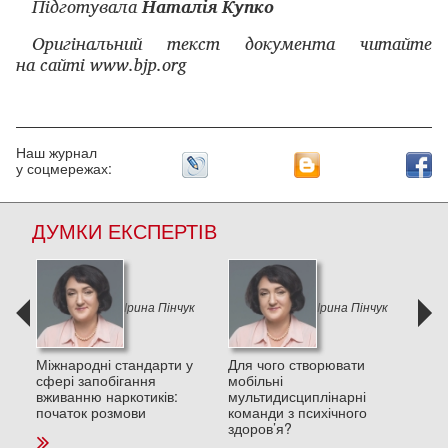
Підготувала
Наталія Купко
Оригінальний текст документа читайте
на сайті
www
.
bjp
.
org
Наш журнал
у соцмережах:
ДУМКИ ЕКСПЕРТІВ
к
Ірина Пінчук
Ірина Пінчук
и в
Міжнародні стандарти у
Для чого створювати
Деп
сфері запобігання
мобільні
пос
вживанню наркотиків:
мультидисциплінарні
стре
початок розмови
команди з психічного
та п
здоров’я?