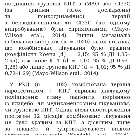
поєднання групової КПТ з іМАО або СІЗЗС
(за даними трьох дослі­джень)
та психодинамічної терапії
з бензодіазепінами чи СІЗЗС (по одному
випробуванню) були сприятливими (Mayo-
Wilson etal., 2014). Інший метааналіз
із більшою вибіркою (n = 1020) також показав,
що комбіноване лікування було кращим
(коефіцієнт Коена [d] = 2,15; 95 % ДІ 1,35–
2,95), ніж лише КПТ (d = 1,10; 95 % ДІ 0,93–
1,28) або лише групова КПТ (d = 1,01; 95 % ДІ
0,72–1,29) (Mayo-Wilson etal., 2014).
У РКД (n = 102) комбінована терапія
пароксетином + КПТ сприяла значущому
поліпшенню стану пацієнтів порівняно
із плацебо, чи медикаментозним лікуванням,
чи груповою КПТ. Однак після спостереження
протягом 12 місяців комбіноване лікування
не було кращим за КПТ, а дієвішим лише
за плацебо й супрово­джувалося вищою
частотою рецидивів (Nordahl etal., 2016).