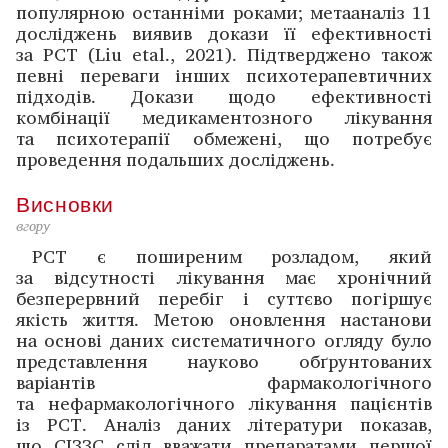
популярною останніми роками; метааналіз 11
дослі­джень виявив докази її ефективності
за РСТ (Liu etal., 2021). Підтвер­джено також
певні переваги інших психотерапевтичних
підходів. Докази щодо ефективності
комбінації медикаментозного лікування
та психотерапії обмежені, що потребує
проведення подальших дослі­джень.
Висновки
вгору
РСТ є поширеним розладом, який
за відсутності лікування має хронічний
безперервний перебіг і суттєво погіршує
якість життя. Метою оновлення настанови
на основі даних систематичного огляду було
представлення науково обґрунтованих
варіантів фармакологічного
та нефармакологічного лікування пацієнтів
із РСТ. Аналіз даних літератури показав,
що СІЗЗС слід вважати препаратами першої