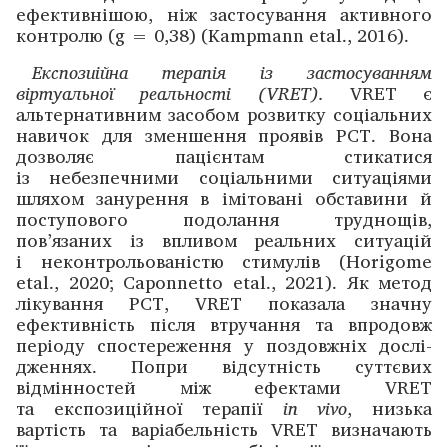
ефективнішою, ніж застосування активного
контролю (g = 0,38) (Kampmann etal., 2016).
Експозиійна терапія із застосуванням
віртуальної реальності (
VRET
).
VRET є
альтернативним засобом розвитку соціальних
навичок для зменшення проявів РСТ. Вона
дозволяє пацієнтам стикатися
із небезпечними соціальними ситуаціями
шляхом занурення в імітовані обставини й
поступового подолання труднощів,
пов’язаних із впливом реальних ситуацій
і неконтрольованістю стимулів (Horigome
etal., 2020; Caponnetto etal., 2021). Як метод
лікування РСТ, VRET показала значну
ефективність після втручання та впродовж
періоду спостереження у поздовжніх дослі­
дженнях. Попри відсутність суттєвих
відмінностей між ефектами VRET
та експозиційної терапії
in
vivo
, низька
вартість та варіабельність VRET визначають