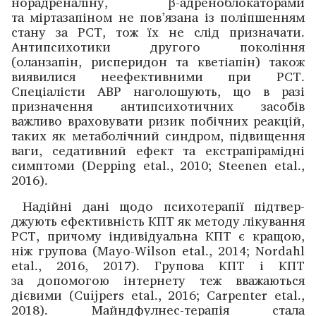
норадреналіну, β-адреноблокаторами
та міртазапіном не пов’язана із поліпшенням
стану за РСТ, тож їх не слід призначати.
Антипсихотики другого покоління
(оланзапін, рисперидон та кветіапін) також
виявилися неефективними при РСТ.
Спеціалісти ABP наголошують, що в разі
призначення антипсихотичних засобів
важливо враховувати ризик побічних реакцій,
таких як метаболічний синдром, підвищення
ваги, седативний ефект та екстрапірамідні
симптоми (Depping etal., 2010; Steenen etal.,
2016).
Надійні дані щодо психотерапії підтвер­
джують ефективність КПТ як методу лікування
РСТ, причому індивідуальна КПТ є кращою,
ніж групова (Mayo-Wilson etal., 2014; Nordahl
etal., 2016, 2017). Групова КПТ і КПТ
за допомогою інтернету теж вважаються
дієвими (Cuijpers etal., 2016; Carpenter etal.,
2018). Майндфулнес-терапія стала