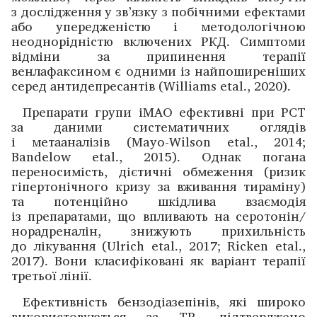
з дослі­дження у зв’язку з побічними ефектами
або упере­дженістю і методологічною
неоднорідністю включених РКД. Симптоми
відміни за припинення терапії
венлафаксином є одними із найпоширеніших
серед антидепресантів (Williams etal., 2020).
Препарати групи іМАО ефективні при РСТ
за даними систематичних оглядів
і метааналізів (Mayo-Wilson etal., 2014;
Bandelow etal., 2015). Однак погана
переносимість, дієтичні обмеження (ризик
гіпертонічного кризу за вживання тираміну)
та потенційно шкідлива взаємодія
із препаратами, що впливають на серотонін/
норадреналін, знижують прихильність
до лікування (Ulrich etal., 2017; Ricken etal.,
2017). Вони класифіковані як варіант терапії
третьої лінії.
Ефективність бензодіазепінів, які широко
використовуються за ТР, підтвер­джено