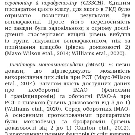
серотоніну й норадреналіну (СІЗЗСН).
Єдиним
препаратом цього класу, для якого в РКД було
отримано позитивні результати, був
венлафаксин. Проте його переносимість
не завжди була задовільною; в одному дослі­
дженні спостерігався вищий рівень вибуття
із групи лікування вен­лафаксином, ніж за
приймання плацебо (рівень доказовості 2)
(Mayo-Wilson etal., 2014; Williams etal., 2020).
Інгібітори моноаміноксидази (іМАО).
Є певні
докази, що підтвер­джують можливість
використання цих ліків при РСТ (Mayo-Wilson
etal., 2014). Загалом якість дос­тупних даних
про необоротні іМАО (фенелзин
і транілципромін) та оборотні іМАО-А при
РСТ є низькою (рівень доказовості від 3 до 1)
(Williams etal., 2020). Серед оборотних іМАО-
А основними протестованими препаратами
були моклобемід та брофаромін (рівень
доказовості від 2 до 1) (Canton etal., 2012).
З урахуванням певних факторів їх слід вважати