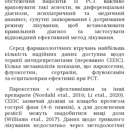
обстеження па­цієнтів із РСТ важливо
враховувати такі аспекти, як диференціальні
діагнози, психіатричний та медичний
анамнез, супутні захворювання і дотримання
режиму лікування, щоб встановлювати
правильний діагноз та застосувати
відповідний ефективний метод лікування.
Серед фармакологічних втручань найбільша
кількість надійних даних доступна щодо
терапії антидепресантами (переважно СІЗЗС).
Кілька метааналізів показали, що пароксетин,
флуоксетин, сертралін, флувоксамін
та есциталопрам ефективні при РСТ.
Пароксетин є ефективнішим за інші
препарати (Nordahl etal., 2016; Li etal., 2020).
СІЗЗС зазвичай діє­віші за плацебо протягом
гострої фази (4–6 тижнів), а для досягнення
ремісії можуть знадобитися вищі дози
(Williams etal., 2017). Даних щодо тривалого
лікування недостатньо через методологічні