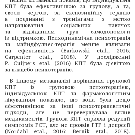
КПТ була ефективнішою за групову, а та,
своєю чергою, за експозиційну терапію
в поєднанні з тренінгами з метою
напрацювання соціальних навичок
та відвіданням груп самодопомоги
із підтримкою. Психодинамічна психотерапія
та майндфулнес-терапія менше впливали
на ефективність (Barkowski etal., 2016;
Carpenter etal., 2018). У дослі­дженні
P. Cuijpers etal. (2016) КПТ була дієвішою
за плацебо-психотерапію.
В іншому метааналізі порівняння групової
КПТ із груповою психотерапією,
індивідуальною КПТ та фармакологічним
лікуванням показало, що вона була дещо
ефективнішою за інші психотерапевтичні
підходи, але не перевершувала вплив
медикаментів. Групова КПТ сприяла редукції
симптомів РСТ, але не проявів ГТР і депресії
(Nordahl etal., 2016; Bernik etal., 2018).