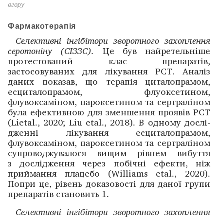
вгору
Фармакотерапія
Селективні інгібітори зворотного захоплення
серотоніну (СІЗЗС).
Це був найретельніше
протестований клас препаратів,
застосовуваних для лікування РСТ. Аналіз
даних показав, що терапія циталопрамом,
есциталопрамом, флуоксетином,
флувоксаміном, пароксетином та сертраліном
була ефективною для зменшення проя­вів РСТ
(Lietal., 2020; Liu etal., 2018). В одному дослі­
дженні лікування есциталопрамом,
флувоксаміном, пароксетином та сертраліном
супрово­джувалося вищим рівнем вибуття
з дослі­дження через побічні ефекти, ніж
приймання плацебо (Williams etal., 2020).
Попри це, рівень доказовості для даної групи
препаратів становить 1.
Селективні інгібітори зворотного захоплення