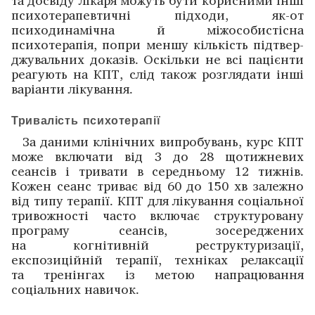
психотерапевтичні підходи, як-от
психодинамічна й міжособистісна
психотерапія, попри меншу кількість підтвер­
джувальних доказів. Оскільки не всі пацієнти
реагують на КПТ, слід також розглядати інші
варіанти лікування.
Тривалість психотерапії
За даними клінічних випробувань, курс КПТ
може включати від 3 до 28 щотижневих
сеансів і тривати в середньому 12 тижнів.
Кожен сеанс триває від 60 до 150 хв залежно
від типу терапії. КПТ для лікування соціальної
тривожності часто включає структуровану
програму сеансів, зосере­джених
на когнітивній реструктуризації,
експозиційній терапії, техніках релаксації
та тренінгах із метою напрацювання
соціальних навичок.