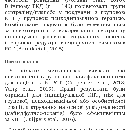
В іншому РКД (n = 146) порівнювали групи
сертраліну/плацебо у поєднанні з груповою
КПТ / груповою психодинамічною терапією.
Комбіноване лікування було ефективнішим
за психотерапію, а використання сертраліну
поліпшувало розвиток соціальних навичок
і сприяло редукції специфічних симптомів
РСТ (Bernik etal., 2018).
Психотерапія
У кількох метааналізах вивчали, які
психологічні втручання є найефективнішими
для пацієнтів із РСТ (Carpenter etal., 2018;
Yang etal., 2019). Кращі результати були
отримані для індивідуальної КПТ, ніж для
групової, психодинамічної або особистісної
терапії, а втручання на основі усвідомленості
(майндфулнес-терапія) було ефективнішим
за КПТ (Cuijpers etal., 2016).
Інший метааналіз показав, що індивідуальна