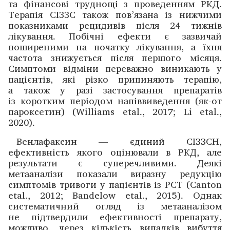
та фінансові труднощі з проведенням РКД.
Терапія СІЗЗС також пов’язана із нижчими
показниками рецидивів після 24 тижнів
лікування. Побічні ефекти є зазвичай
поширеними на початку лікування, а їхня
частота знижується після першого місяця.
Симптоми відміни переважно виникають у
пацієн­тів, які різко припиняють терапію,
а також у разі застосування препаратів
із коротким періодом напіввиведення (як-от
пароксетин) (Williams etal., 2017; Li etal.,
2020).
Венлафаксин — єдиний СІЗЗСН,
ефективність якого оцінювали в РКД, але
результати є суперечливими. Деякі
метааналізи показали виразну редукцію
симптомів тривоги у пацієнтів із РСТ (Canton
etal., 2012; Bandelow etal., 2015). Однак
систематичний огляд із метааналізом
не підтвердили ефективності препарату,
можливо, через кількість випадків вибуття