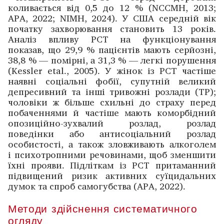
коливається від 0,5 до 12 % (NCCMH, 2013;
APA, 2022; NIMH, 2024). У США середній вік
початку захворювання становить 13 років.
Аналіз впливу РСТ на функціонування
показав, що 29,9 % пацієнтів мають серйозні,
38,8 % — помірні, а 31,3 % — легкі порушення
(Kessler etal., 2005). У жінок із РСТ частіше
наявні соціальні фобії, супутній великий
депресивний та інші тривожні розлади (ТР);
чоловіки ж більше схильні до страху перед
побаченнями й частіше мають коморбідний
опозиційно-зухвалий розлад, розлад
поведінки або антисоціальний розлад
особистості, а також зловживають алкоголем
і психотропними речовинами, щоб зменшити
їхні прояви. Підліткам із РСТ притаманний
підвищений ризик активних суїцидальних
думок та спроб самогубства (APA, 2022).
Методи здійснення систематичного
огляду