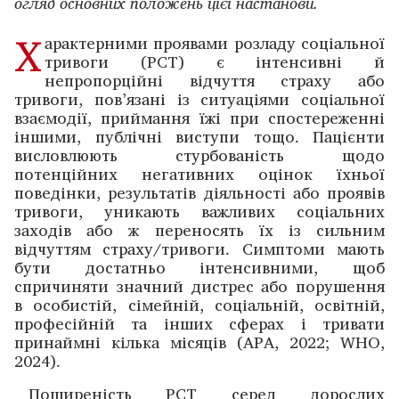
огляд основних положень цієї настанови.
Х
арактерними проявами розладу соціальної
тривоги (РСТ) є інтенсивні й
непропорційні відчуття страху або
тривоги, пов’язані із ситуаціями соціальної
взаємодії, приймання їжі при спостереженні
іншими, публічні виступи тощо. Пацієнти
висловлюють стурбованість щодо
потенційних негативних оцінок їхньої
поведінки, результатів діяльності або проявів
тривоги, уникають важливих соціальних
заходів або ж переносять їх із сильним
відчуттям страху/тривоги. Симптоми мають
бути достатньо інтенсивними, щоб
спричиняти значний дистрес або порушення
в особистій, сімейній, соціальній, освітній,
професійній та інших сферах і тривати
принаймні кілька місяців (APA, 2022; WHO,
2024).
Поширеність РСТ серед дорослих