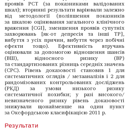
проявів РСТ (за показниками валідованих
шкал); вторинні результати варіювали залежно
від методології (поліпшення показників
за шкалою оцінювання загального клінічного
враження [CGI], зменшення проявів супутніх
захворювань [як-от депресія та інші ТР],
вибуття з усіх причин, вибуття через побічні
ефекти тощо). Ефективність втручань
оцінювали за допомогою відношення шансів
(ВШ), відносного ризику (ВР)
та стандартизованих різниць середніх значень
(СРС). Рівень доказовості становив 1 для
систематичних оглядів / метааналізів і 2 для
рандомізованих контрольованих дослі­джень
(РКД) за умови низького ризику
систематичної похибки; у разі високого/
невизначеного ризику рівень доказовості
знижували щонайменше на один пункт
за Оксфордською класифікацією 2011 р.
Результати