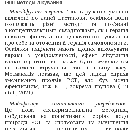
Інші методи лікування
Майндфулнес-терапія.
Такі втручання умовно
включені до даної настанови, оскільки вони
охоплюють різні методи та пов’язані
з концептуальними складнощами, як і терапія
шляхом формування адекватного уявлення
про себе та оточення й терапія самодопомоги.
Оскільки пацієнти мають щодня виконувати
вправи з усвідомленості, ефект лікування
важко оцінити: він може бути результатом
як самого втручання, так і плину часу.
Метааналіз показав, що цей підхід сприяв
зменшенню проявів РСТ, але був менш
ефективним, ніж КПТ, зокрема групова (Liu
etal., 2021).
Модифікація когнітивного упере­дження.
Це нова експериментальна методика,
побудована на когнітивних тео­ріях щодо
природи РСТ та спрямована на зменшення
негативних когнітивних сигналів