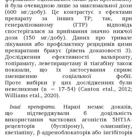
й була очевидною лише за максимальної дози
(600 мг/добу). Це контрастує з ефектами
препарату за інших ТР; так, при
генералізованому (ГТР) відповідь
спостерігалася за приймання значно нижчої
дози (150 мг/добу). Даних про тривале
лікування або профілактику рецидивів цими
препаратами бракує (рівень доказовості 3).
Дослі­дження ефективності вальпроату,
топірамату, леветирацетаму й тіагабіну також
показали, що їх застосування сприяє
зменшенню соціальної фобії.
Проте вибірки у цих дослі­дженнях були
невеликими (n = 17–54) (Canton etal., 2012;
Williams etal., 2020).
Інші препарати.
Наразі немає доказів,
що підтвер­джували б доцільність
використання часткових агоністів 5HT1A-
рецепторів (буспірону), оланзапіну,
кветіапіну, β-адреноблокаторів або інгібіторів