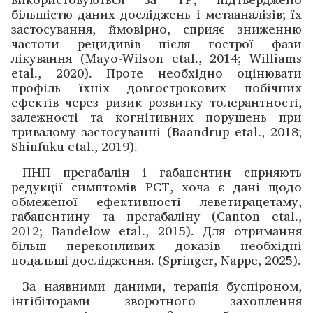
більшістю даних дослі­джень і метааналізів; їх
застосування, ймовірно, сприяє зниженню
частоти рецидивів після гострої фази
лікування (Mayo-Wilson etal., 2014; Williams
etal., 2020). Проте необхідно оцінювати
профіль їхніх довгострокових побічних
ефектів через ризик розвитку толерантності,
залежності та когнітивних порушень при
тривалому зас­тосуванні (Baandrup etal., 2018;
Shinfuku etal., 2019).
ПНП прегабалін і габапентин сприяють
редукції симптомів РСТ, хоча є дані щодо
обмеженої ефективності леветирацетаму,
габапентину та прегабаліну (Canton etal.,
2012; Bandelow etal., 2015). Для отримання
більш переконливих доказів необхідні
подальші дослі­дження. (Springer, Nappe, 2025).
За наявними даними, терапія буспіроном,
інгібіторами зворотного захоплення