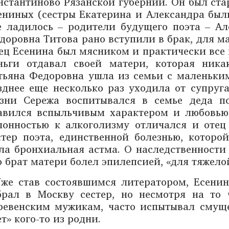
нстантиново Рязанской губернии. Он был ста
ениных (сестры Екатерина и Александра были
е ладилось – родители будущего поэта – А
доровна Титова рано вступили в брак, для м
ец Есенина был мясником и практически все 
ньги отдавал своей матери, которая ника
тьяна Федоровна ушла из семьи с маленьким
зднее еще несколько раз уходила от супруга
зни Сережа воспитывался в семье деда п
авился вспыльчивым характером и любовью
лонностью к алкоголизму отличался и отец
стер поэта, единственной болезнью, которо
ла бронхиальная астма. О наследственности
о брат матери болел эпилепсией, «для тяжело
же став состоявшимся литератором, Есенин
брал в Москву сестер, но несмотря на то 
ревенским мужикам, часто испытывал смуще
ет» кого-то из родни.