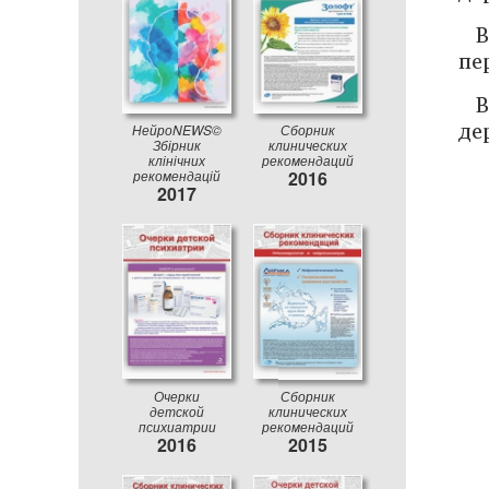
В
пе
В
де
НейроNEWS©
Сборник
Збірник
клинических
клінічних
рекомендаций
рекомендацій
2016
2017
Очерки
Сборник
детской
клинических
психиатрии
рекомендаций
2016
2015