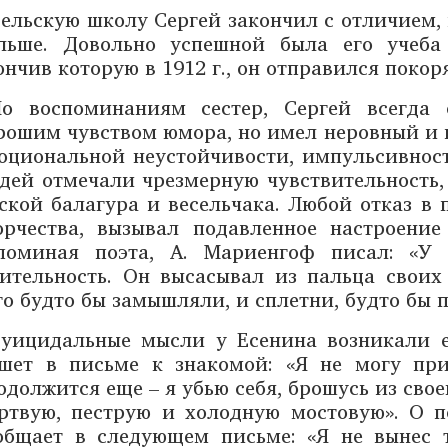
ельскую школу Сергей закончил с отличием, 
льше. Довольно успешной была его учеба
ончив которую в 1912 г., он отправился поко
о воспоминаниям сестер, Сергей всегда 
рошим чувством юмора, но имел неровный и 
оциональной неустойчивости, импульсивност
дей отмечали чрезмерную чувствительность, 
ской балагура и весельчака. Любой отказ в 
орчества, вызывал подавленное настроение
поминая поэта, А. Мариенгоф писал: «У 
ительность. Он высасывал из пальца своих 
го будто бы замышляли, и сплетни, будто бы 
уицидальные мысли у Есенина возникали е
шет в письме к знакомой: «Я не могу при
одолжится еще – я убью себя, брошусь из свое
ртвую, пеструю и холодную мостовую». О 
общает в следующем письме: «Я не вынес т