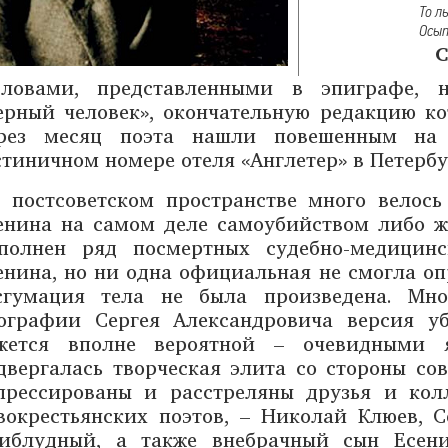
То л
Осып
С
Словами, представленными в эпиграфе, н
ерный человек», окончательную редакцию ко
рез месяц поэта нашли повешенным на 
стиничном номере отеля «Англетер» в Петербу
 постсоветском пространстве много велос
енина на самом деле самоубийством либо же
полнен ряд посмертных судебно-медицин
енина, но ни одна официальная не смогла оп
сгумация тела не была произведена. Мн
ографии Сергея Александровича версия у
жется вполне вероятной – очевидными я
двергалась творческая элита со стороны со
прессированы и расстреляны друзья и кол
вокрестьянских поэтов, – Николай Клюев, 
иблудный, а также внебрачный сын Есен