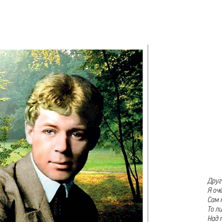
Друг
Я оч
Сам 
То л
Над 