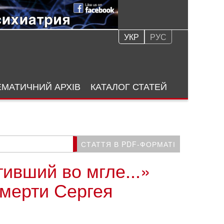
УКР
РУС
ЕМАТИЧНИЙ АРХІВ
КАТАЛОГ СТАТЕЙ
СТАТТЯ В PDF-ФОРМАТІ
тивший во мгле...»
мерти Сергея