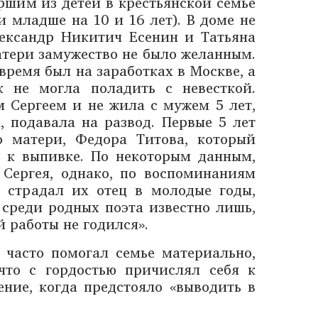
ршим из детей в крестьянской семье
 младше на 10 и 16 лет). В доме не
лександр Никитич Есенин и Татьяна
атери замужество не было желанным.
время был на заработках в Москве, а
к не могла поладить с невесткой.
 Сергеем и не жила с мужем 5 лет,
, подавала на развод. Первые 5 лет
о матери, Федора Титова, который
 к выпивке. По некоторым данным,
 Сергея, однако, по воспоминаниям
й страдал их отец в молодые годы,
 среди родных поэта известно лишь,
й работы не годился».
 часто помогал семье материально,
что с гордостью причислял себя к
ние, когда предстояло «выводить в