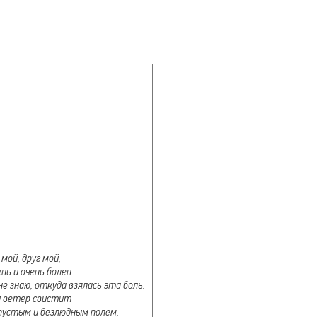
 мой, друг мой,
ень и очень болен.
не знаю, откуда взялась эта боль.
и ветер свистит
пустым и безлюдным полем,