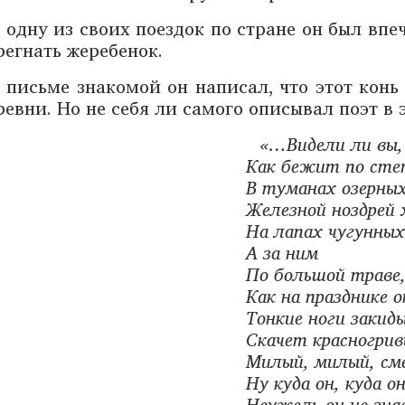
 одну из своих поездок по стране он был впе
регнать жеребенок.
 письме знакомой он написал, что этот кон
ревни. Но не себя ли самого описывал поэт в 
«…Видели ли вы,
Как бежит по сте
В туманах озерных
Железной ноздрей 
На лапах чугунных
А за ним
По большой траве
Как на празднике 
Тонкие ноги закиды
Скачет красногри
Милый, милый, см
Ну куда он, куда о
Неужель он не зна