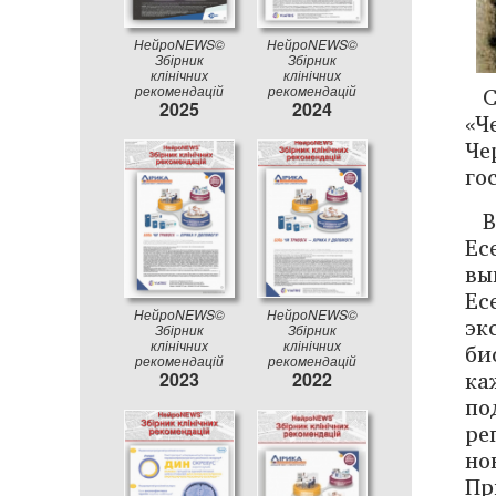
НейроNEWS©
НейроNEWS©
Збірник
Збірник
клінічних
клінічних
рекомендацій
рекомендацій
2025
2024
«Ч
Че
го
В
Ес
вы
Ес
НейроNEWS©
НейроNEWS©
эк
Збірник
Збірник
би
клінічних
клінічних
рекомендацій
рекомендацій
ка
2023
2022
по
ре
но
Пр