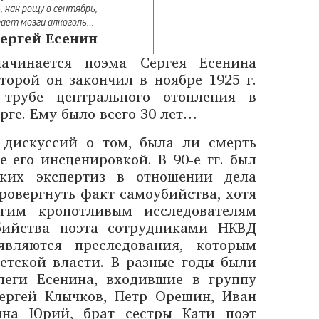
ь, как рощу в сентябрь,
ает мозги алкоголь…
ергей Есенин
ачинается поэма Сергея Есенина
торой он закончил в ноябре 1925 г.
трубе центрального отопления в
рге. Ему было всего 30 лет…
ь дискуссий о том, была ли смерть
 его инсценировкой. В 90-е гг. был
ских экспертиз в отношении дела
ровергнуть факт самоубийства, хотя
огим кропотливым исследователям
бийства поэта сотрудниками НКВД
вляются преследования, которым
ветской власти. В разные годы были
леги Есенина, входившие в группу
Сергей Клычков, Петр Орешин, Иван
ина Юрий, брат сестры Кати поэт