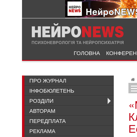
ГОЛОВНА
КОНФЕРЕНЦ
ПРО ЖУРНАЛ
ІНФОБЮЛЕТЕНЬ
Обновленный
РОЗДІЛИ
«
АВТОРАМ
К
ПЕРЕДПЛАТА
Е
РЕКЛАМА