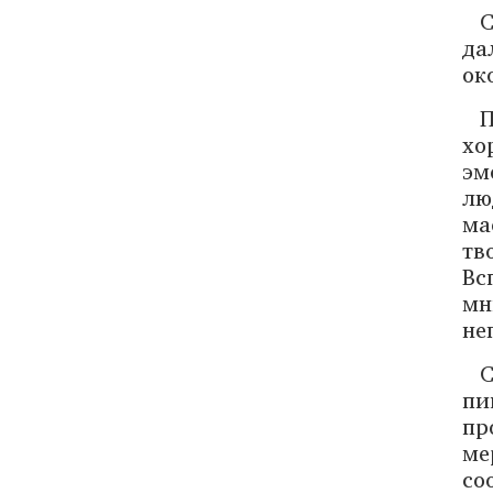
С
да
ок
П
хо
эм
лю
ма
тв
Вс
мн
не
С
пи
пр
ме
со