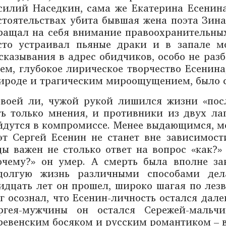
силий Наседкин, сама же Екатерина Есенина
стоятельствах убита бывшая жена поэта Зин
ращал на себя внимание правоохранительны
сто устраивал пьяные драки и в запале мо
сказывания в адрес обидчиков, особо не разб
тем, глубокое лирическое творчество Есенин
ироде и трагическим мироощущением, было
воей ли, чужой рукой лишился жизни «пос
ть только мнения, и противники из двух ла
йдутся в компромиссе. Менее выдающимся, 
эт Сергей Есенин не станет вне зависимост
ды важен не столько ответ на вопрос «как?»
очему?» он умер. А смерть была вполне за
долгую жизнь различными способами дела
идцать лет он прошел, широко шагая по лез
г осознал, что Есенин-личность остался дале
ргея-мужчины он остался Сережей-мальч
ревенским босяком и русским романтиком – 