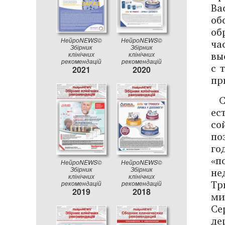
Ва
об
об
НейроNEWS©
НейроNEWS©
ча
Збірник
Збірник
вы
клінічних
клінічних
рекомендацій
рекомендацій
с 
2021
2020
пр
С
ес
со
по
го
«п
НейроNEWS©
НейроNEWS©
не
Збірник
Збірник
клінічних
клінічних
Тр
рекомендацій
рекомендацій
2019
2018
ми
Се
де