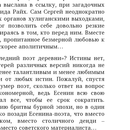
 выслана в ссылку, при загадочных
аида Райх. Сам Сергей неоднократно
х органов хулиганскими выходками,
г позволить себе довольно резкие
ираясь в том, кто перед ним. Вместе
а, пропитанное безмерной любовью к
 скорее аполитичным…
ледний поэт деревни»? Истины нет,
герей различных версий никогда не
менее талантливым и менее любимым
и от любых истин. Пожалуй, спустя
 умер поэт, сколько ответ на вопрос
кономерной, ведь Есенин всю свою
л все, чтобы ее срок сократить.
вию бритвы бурной эпохи, но в один
ко позади Есенина-поэта, что вместо
иком, вместо столичного денди –
вместо советского материалиста…