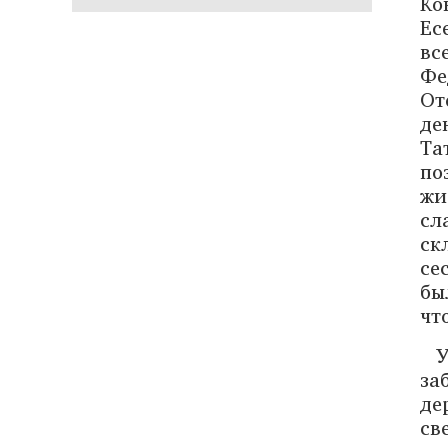
Ко
Ес
вс
Фе
От
де
Та
по
жи
сл
ск
се
бы
чт
У
за
де
св