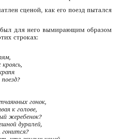
чатлен сценой, как его поезд пытался
ь был для него вымирающим образом
этих строках:
пям,
 кроясь,
храпя
 поезд?
,
отчаянных гонок,
вая к голове,
вый жеребенок?
ешной дуралей,
н гонится?
ет, что живых коней