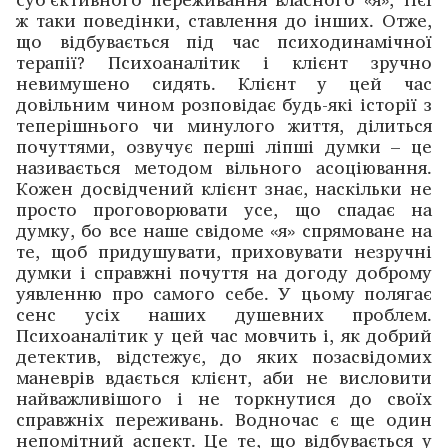
ж таки поведінки, ставлення до інших. Отже,
що відбувається під час психодинамічної
терапії? Психоаналітик і клієнт зручно
невимушено сидять. Клієнт у цей час
довільним чином розповідає будь-які історії з
теперішнього чи минулого життя, ділиться
почуттями, озвучує перші ліпші думки – це
називається методом вільного асоціювання.
Кожен досвідчений клієнт знає, наскільки не
просто проговорювати усе, що спадає на
думку, бо все наше свідоме «я» спрямоване на
те, щоб придушувати, приховувати незручні
думки і справжні почуття на догоду доброму
уявленню про самого себе. У цьому полягає
сенс усіх наших душевних проблем.
Психоаналітик у цей час мовчить і, як добрий
детектив, відстежує, до яких позасвідомих
маневрів вдається клієнт, аби не висловити
найважливішого і не торкнутися до своїх
справжніх переживань. Водночас є ще один
непомітний аспект. Це те, що відбувається у