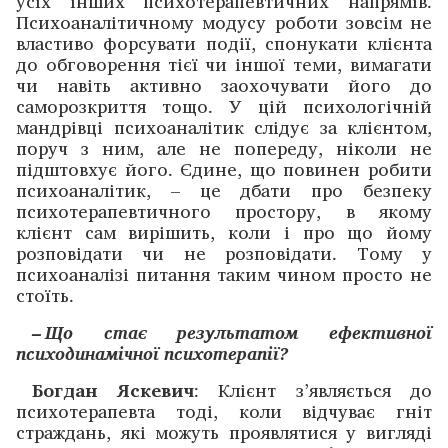
усіх інших психотерапевтичних напрямів.
Психоаналітичному модусу роботи зовсім не
властиво форсувати події, спонукати клієнта
до обговорення тієї чи іншої теми, вимагати
чи навіть активно заохочувати його до
саморозкриття тощо. У цій психологічній
мандрівці психоаналітик слідує за клієнтом,
поруч з ним, але не попереду, ніколи не
підштовхує його. Єдине, що повинен робити
психоаналітик, – це дбати про безпеку
психотерапевтичного простору, в якому
клієнт сам вирішить, коли і про що йому
розповідати чи не розповідати. Тому у
психоаналізі питання таким чином просто не
стоїть.
– Що стає результатом ефективної
психодинамічної психотерапії?
Богдан Яскевич
: Клієнт з’являється до
психотерапевта тоді, коли відчуває гніт
страждань, які можуть проявлятися у вигляді