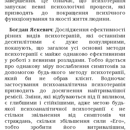
завершення. Це означає, що психотерапія
запускає певні психологічні процеси, які
призводять до покращення психічного
функціонування та якості життя людини.
Богдан Яскевич
: Дослідження ефективності
різних видів психотерапій, які останніми
десятиліттями є дуже популярними,
показують, що загалом усі основні методи
психотерапії є майже однаково ефективними
у роботі з певними розладами. Тобто йдеться
про однакову міру послаблення симптомів за
допомогою будь-якого методу психотерапії,
який би не обрав клієнт. Водночас
застосування психоаналітична психотерапія
призводить до досягнення найтривалішої
ремісії. Зміни, які відбуваються під її впливом,
є глибшими і стійкішими, адже метою будь-
якої психоаналітичної психотерапії є не
стільки звільнення від симптомів чи
страждань, скільки збільшення сили «Его»,
тобто зробити його витривалішим,