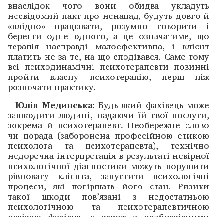
внаслідок чого вони обидва укладуть
несвідомий пакт про ненапад, будуть довго й
«плідно» працювати, розумно говорити і
берегти одне одного, а це означатиме, що
терапія насправді малоефективна, і клієнт
платить не за те, на що сподівався. Саме тому
всі психодинамічні психотерапевти повинні
пройти власну психотерапію, перш ніж
розпочати практику.
Юлія Мединська
: Будь-який фахівець може
зашкодити людині, надаючи їй свої послуги,
зокрема й психотерапевт. Необережне слово
чи порада (заборонена професійною етикою
психолога та психотерапевта), технічно
недоречна інтерпретація в результаті невірної
психологічної діагностики можуть порушити
рівновагу клієнта, запустити психологічні
процеси, які погіршать його стан. Ризики
такої шкоди пов’язані з недостатньою
психологічною та психотерапевтичною
освітою фахівця, а також з особистісними