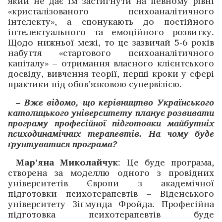
який не дає їм застигнути на певному рівні
«кристалізованого психоаналітичного
інтелекту», а спонукають до постійного
інтелектуального та емоційного розвитку.
Щодо нижньої межі, то це зазвичай 5-6 років
набуття «стартового психоаналітичного
капіталу» – отримання власного клієнтського
досвіду, вивчення теорії, перші кроки у сфері
практики під обов’язковою супервізією.
– Вже відомо, що керівництво Українського
католицького університету планує розвивати
програму професійної підготовки майбутніх
психодинамічних терапевтів. На чому буде
ґрунтуватися програма?
Мар’яна Миколайчук
: Це буде програма,
створена за моделлю одного з провідних
університетів Європи з академічної
підготовки психотерапевтів – Віденського
університету Зігмунда Фройда. Професійна
підготовка психотерапевтів буде