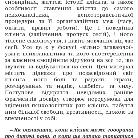
сновидіння, життєві історії клієнта, а також
особливості ставлення клієнта до самого
психоаналітика, психотерапевтичної
процедури та її організаційних меж (часу,
оплати, правил роботи). Це і поведінка
клієнта (запізнення, пропуск сесій), і його
тілесне самопочуття, і навіть мовчання під час
сесії. Усе це є у фокусі «вільно плаваючої»
уваги психоаналітика та його спостереження
за власним емоційним відгуком на все те, що
звучить та відбувається на сесії. Цей матеріал
містить підказки про позасвідомий світ
клієнта, його болі та радості, страхи,
розчарування та надію, слабкість та силу.
Поступове відкриття невідомих раніше
фрагментів досвіду створює передумови для
зцілення психологічних ран клієнта, набуття
ним більшої свободи, креативності, спокою та
впевненості у собі.
– Як визначити, коли клієнт може говорити
про дитячі рани, а коли ще зарано торкатися