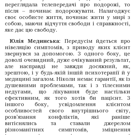
переглядала телепередачі про подорожі, то
після – починає подорожувати. Налагоджує
своє особисте життя, починає жити у мирі з
собою, маючи відчуття свободи і справжності,
яке дає цю свободу.
Юлія Мединська
: Передусім йдеться про
нівеляцію симптомів, з приводу яких клієнт
звернувся за допомогою. З одного боку, це
доволі очевидний, дуже очікуваний результат,
але насправді не завжди досяжний, як,
зрештою, і у будь-якій іншій психотерапії й у
медицині загалом. Ніколи немає гарантії, як із
душевними проблемами, так і з тілесними
недугами, що лікування буде настільки
ефективним, як того хотів би пацієнт. З
іншого боку, усвідомлення клієнтом
особливостей свого внутрішнього світу,
розв’язання конфліктів, які раніше
витіснялись та ставали джерелом
різноманітних симптомів, зміцнення