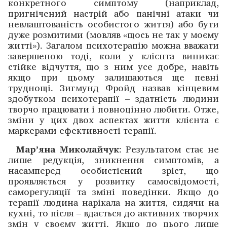
конкретного симптому (наприклад,
пригнічений настрій або панічні атаки чи
невлаштованість особистого життя) або бути
дуже розмитими (мовляв «щось не так у моєму
житті»). Загалом психотерапію можна вважати
завершеною тоді, коли у клієнта виникає
стійке відчуття, що з ним усе добре, навіть
якщо при цьому залишаються ще певні
труднощі. Зигмунд Фройд назвав кінцевим
здобутком психотерапії – здатність людини
творчо працювати і повноцінно любити. Отже,
зміни у цих двох аспектах життя клієнта є
маркерами ефективності терапії.
Мар’яна Миколайчук
: Результатом стає не
лише редукція, зникнення симптомів, а
насамперед особистісний зріст, що
проявляється у розвитку самосвідомості,
саморегуляції та зміні поведінки. Якщо до
терапії людина нарікала на життя, сидячи на
кухні, то після – вдається до активних творчих
змін у своєму житті. Якщо до цього лише