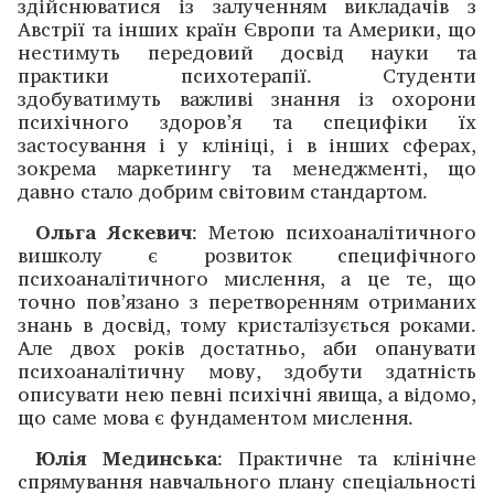
здійснюватися із залученням викладачів з
Австрії та інших країн Європи та Америки, що
нестимуть передовий досвід науки та
практики психотерапії. Студенти
здобуватимуть важливі знання із охорони
психічного здоров’я та специфіки їх
застосування і у клініці, і в інших сферах,
зокрема маркетингу та менеджменті, що
давно стало добрим світовим стандартом.
Ольга Яскевич
: Метою психоаналітичного
вишколу є розвиток специфічного
психоаналітичного мислення, а це те, що
точно пов’язано з перетворенням отриманих
знань в досвід, тому кристалізується роками.
Але двох років достатньо, аби опанувати
психоаналітичну мову, здобути здатність
описувати нею певні психічні явища, а відомо,
що саме мова є фундаментом мислення.
Юлія Мединська
: Практичне та клінічне
спрямування навчального плану спеціальності