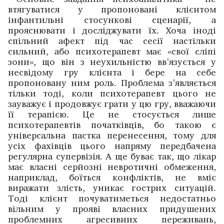
втягуватися у пропоновані клієнтом
інфантильні стосункові сценарії, а
прояснювати і досліджувати їх. Хоча іноді
спільний афект під час сесії настільки
сильний, або психотерапевт має «свої сліпі
зони», що він з неухильністю вв’язується у
несвідому гру клієнта і бере на себе
пропоновану ним роль. Проблема з’являється
тільки тоді, коли психотерапевт цього не
зауважує і продовжує грати у цю гру, вважаючи
її терапією. Це не стосується лише
психотерапевтів початківців, бо такою є
універсальна пастка перенесення, тому для
усіх фахівців цього напряму передбачена
регулярна супервізія. А ще буває так, що лікар
має власні серйозні невротичні обмеження,
наприклад, боїться конфліктів, не вміє
виражати злість, уникає гострих ситуацій.
Тоді клієнт почуватиметься недостатньо
вільним у прояві власних придушених
проблемних агресивних переживань,