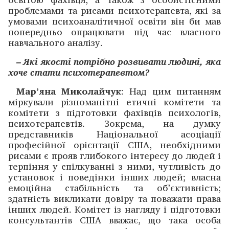
проблемами та рисами психотерапевта, які за
умовами психоаналітичної освіти він би мав
попередньо опрацювати під час власного
навчального аналізу.
– Які якості потрібно розвивати людині, яка
хоче стати психотерапевтом?
Мар’яна Миколайчук
: Над цим питанням
міркували різноманітні етичні комітети та
комітети з підготовки фахівців психологів,
психотерапевтів. Зокрема, на думку
представників Національної асоціації
професійної орієнтації США, необхідними
рисами є прояв глибокого інтересу до людей і
терпіння у спілкуванні з ними, чутливість до
установок і поведінки інших людей; власна
емоційна стабільність та об’єктивність;
здатність викликати довіру та поважати права
інших людей. Комітет із нагляду і підготовки
консультантів США вважає, що така особа