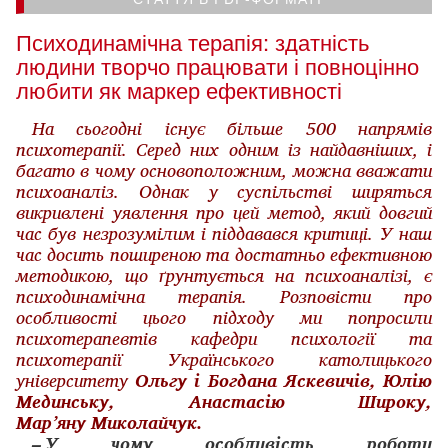
Психодинамічна терапія: здатність
людини творчо працювати і повноцінно
любити як маркер ефективності
На сьогодні існує більше 500 напрямів
психотерапії. Серед них одним із найдавніших, і
багато в чому основоположним, можна вважати
психоаналіз. Однак у суспільстві ширяться
викривлені уявлення про цей метод, який довгий
час був незрозумілим і піддавався критиці. У наш
час досить поширеною та достатньо ефективною
методикою, що ґрунтується на психоаналізі, є
психодинамічна терапія. Розповісти про
особливості цього підходу ми попросили
психотерапевтів кафедри психології та
психотерапії Українського католицького
університету
Ольгу і Богдана Яскевичів, Юлію
Мединську, Анастасію Широку,
Мар’яну Миколайчук.
– У чому особливість роботи