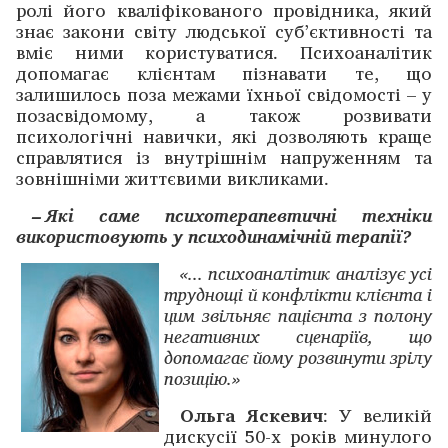
ролі його кваліфікованого провідника, який
знає закони світу людської суб’єктивності та
вміє ними користуватися. Психоаналітик
допомагає клієнтам пізнавати те, що
залишилось поза межами їхньої свідомості – у
позасвідомому, а також розвивати
психологічні навички, які дозволяють краще
справлятися із внутрішнім напруженням та
зовнішніми життєвими викликами.
– Які саме психотерапевтичні техніки
використовують у психодинамічній терапії?
«... психоаналітик аналізує усі
труднощі й конфлікти клієнта і
цим звільняє пацієнта з полону
негативних сценаріїв, що
допомагає йому розвинути зрілу
позицію.»
Ольга Яскевич
: У великій
дискусії 50-х років минулого