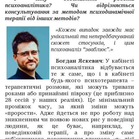
психоаналітика? Чи відрізняється
консультування за методом психодинамічної
терапії від інших методів?
«Кожен випадок завжди має
унікальний та непередбачуваний
сюжет стосунків, і цим
психоаналіз “зваблює”.»
Богдан Яскевич
: У кабінеті
психоаналітика відбувається
те ж саме, що і в кабінеті
будь-якого психотерапевта –
терапевтичні розмови, які можуть тривати
роками або принаймні півроку (це приблизно
28 сесій у наших реаліях). Це мінімальний
проміжок часу, за який зміни можуть
«прорости». Адже йдеться не про роботу над
зникненням чи появою нових рис у поведінці
людини, як це буває, наприклад, у
поведінковій терапії, а про зміну саме
суб’єктивного переживання власного «я», тієї