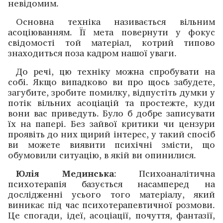
невідомим.
Основна техніка називається вільним
асоціюванням. Її мета повернути у фокус
свідомості той матеріал, котрий типово
знаходиться поза кадром нашої уваги.
До речі, цю техніку можна спробувати на
собі. Якщо випадково ви про щось забудете,
загубите, зробите помилку, відпустіть думки у
потік вільних асоціацій та простежте, куди
вони вас приведуть. Було б добре записувати
їх на папері. Без зайвої критики чи цензури
проявіть до них щирий інтерес, у такий спосіб
ви можете виявити психічні змісти, що
обумовили ситуацію, в якій ви опинилися.
Юлія Мединська
: Психоаналітична
психотерапія базується насамперед на
дослідженні усього того матеріалу, який
виникає під час психотерапевтичної розмови.
Це спогади, ідеї, асоціації, почуття, фантазії,