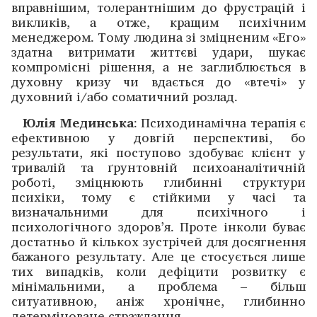
вправнішим, толерантнішим до фрустрацій і
викликів, а отже, кращим психічним
менеджером. Тому людина зі зміцненим «Его»
здатна витримати життєві удари, шукає
компромісні рішення, а не заглиблюється в
духовну кризу чи вдається до «втечі» у
духовний і/або соматичний розлад.
Юлія Мединська
: Психодинамічна терапія є
ефективною у довгій перспективі, бо
результати, які поступово здобуває клієнт у
тривалій та ґрунтовній психоаналітичній
роботі, зміцнюють глибинні структури
психіки, тому є стійкими у часі та
визначальними для психічного і
психологічного здоров’я. Проте інколи буває
достатньо й кількох зустрічей для досягнення
бажаного результату. Але це стосується лише
тих випадків, коли дефіцити розвитку є
мінімальними, а проблема – більш
ситуативною, аніж хронічне, глибинно
детерміноване страждання.