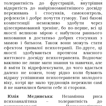
толерантність до фрустрацій, внутрішня
відкритість до найрізноманітнішого досвіду
переживань і стосунків, самоконтроль,
рефлексія і добре почуття гумору. Такі базові
компетенції неможливо здобути через
цілеспрямований тренінг, бо по-перше, всі ці
якості великою мірою є набутком раннього
виховання в достатньо добрих стосунках з
мамою і батьком. Також вони можуть стати
ефектом тривалої психотерапії. По-друге, ці
якості здобуваються протягом власного
життєвого досвіду психотерапевта. Водночас
важливо не лише мати знання та навички, але
й вміти їх відрефлексувати, до чого вдається
далеко не кожен, тому рідко коли бувають
відразу успішними психотерапевти молодого
віку, котрі ще мало труднощів пережили самі
й не навчилися бачити себе зі сторони.
Юлія Мединська
: Незамінна риса
психоаналітика – толерантність до