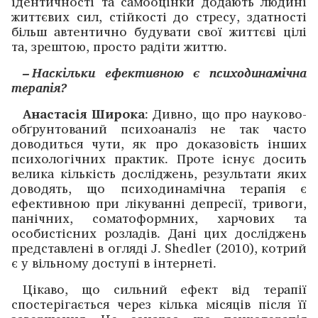
ідентичності та самооцінки додають людині
життєвих сил, стійкості до стресу, здатності
більш автентично будувати свої життєві цілі
та, зрештою, просто радіти життю.
– Наскільки ефективною є психодинамічна
терапія?
Анастасія Широка
: Дивно, що про науково-
обґрунтований психоаналіз не так часто
доводиться чути, як про доказовість інших
психологічних практик. Проте існує досить
велика кількість досліджень, результати яких
доводять, що психодинамічна терапія є
ефективною при лікуванні депресії, тривоги,
панічних, соматоформних, харчових та
особистісних розладів. Дані цих досліджень
представлені в огляді J. Shedler (2010), котрий
є у вільному доступі в інтернеті.
Цікаво, що сильний ефект від терапії
спостерігається через кілька місяців після її