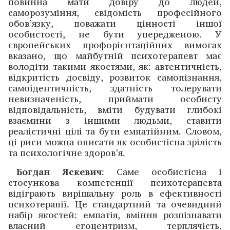
повинна мати довіру до людей,
саморозуміння, свідомість професійного
обов’язку, поважати цінності іншої
особистості, не бути упередженою. У
європейських профорієнтаційних вимогах
вказано, що майбутній психотерапевт має
володіти такими якостями, як: автентичність,
відкритість досвіду, розвиток самопізнання,
самоідентичність, здатність толерувати
невизначеність, приймати особисту
відповідальність, вміти будувати глибокі
взаємини з іншими людьми, ставити
реалістичні цілі та бути емпатійним. Словом,
ці риси можна описати як особистісна зрілість
та психологічне здоров’я.
Богдан Яскевич
: Саме особистісна і
стосункова компетенції психотерапевта
відіграють вирішальну роль в ефективності
психотерапії. Це стандартний та очевидний
набір якостей: емпатія, вміння розпізнавати
власний егоцентризм, терплячість,