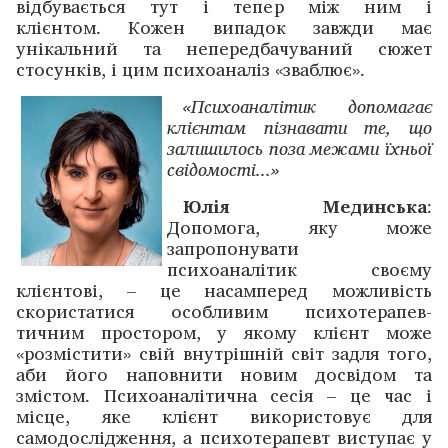
відбувається тут і тепер між ним і
клієнтом. Кожен випадок завжди має
унікальний та непередбачуваний сюжет
стосунків, і цим психоаналіз «зваблює».
«Психоаналітик допомагає
клієнтам пізнавати те, що
залишилось поза межами їхньої
свідомості...»
Юлія Мединська
:
Допомога, яку може
запропонувати
психоаналітик своєму
клієнтові, – це насамперед можливість
скористатися особливим психотерапев-
тичним простором, у якому клієнт може
«розмістити» свій внутрішній світ задля того,
аби його наповнити новим досвідом та
змістом. Психоаналітична сесія – це час і
місце, яке клієнт використовує для
самодослідження, а психотерапевт виступає у