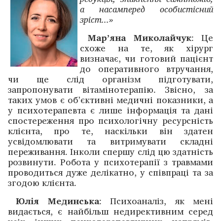
а насамперед особистісний
зріст...»
Мар’яна Миколайчук
: Це
схоже на те, як хірург
визначає, чи готовий пацієнт
до оперативного втручання,
чи ще слід організм підготувати,
запропонувати вітамінотерапію. Звісно, за
таких умов є об’єктивні медичні показники, а
у психотерапевта є лише інформація та дані
спостереження про психологічну ресурсність
клієнта, про те, наскільки він здатен
усвідомлювати та витримувати складні
переживання. Інколи спершу слід цю здатність
розвинути. Робота у психотерапії з травмами
проводиться дуже делікатно, у співпраці та за
згодою клієнта.
Юлія Мединська
: Психоаналіз, як мені
видається, є найбільш недирективним серед