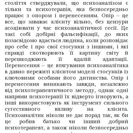
століття стверджували, що психоаналізом є
тільки та психотерапія, яка безпосередньо
працює з опором і перенесенням. Опір – це
все, що заважає клієнту вільно, без цензури
асоціювати у час психоаналітичної сесії. Це
такі собі добірні фальсифікації, до яких
позасвідомо вдається людина, коли розповідає
про себе і про свої стосунки з іншими, і які
справді спотворюють її картину світу й
перешкоджають її вдалій адаптації.
Перенесення – це втягування психоаналітика
в давно пережиті клієнтом моделі стосунків із
ключовими особами його дитинства. Опір і
перенесення виникають завжди, незалежно
від психотерапевтичного методу, однак одні
напрями психотерапії їх відверто ігнорують, а
інші використовують як інструмент сильного
сугестивного впливу на клієнта.
Психоаналітик ніколи не дає порад так, як би
це робив батько чи інший добрий
психотерапевт, а також ніколи безпосередньо