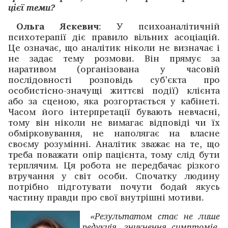
цієї теми?
Ольга Яскевич
: У психоаналітичній
психотерапії діє правило вільних асоціацій.
Це означає, що аналітик ніколи не визначає і
не задає тему розмови. Він прямує за
наративом (організована у часовій
послідовності розповідь суб’єкта про
особистісно-значущі життєві події) клієнта
або за сценою, яка розгортається у кабінеті.
Часом його інтерпретації бувають невчасні,
тому він ніколи не вимагає відповіді чи їх
обмірковування, не наполягає на власне
своєму розумінні. Аналітик зважає на те, що
треба поважати опір пацієнта, тому слід бути
терплячим. Ця робота не передбачає різкого
втручання у світ особи. Спочатку людину
потрібно підготувати почути бодай якусь
частину правди про свої внутрішні мотиви.
«Результатом стає не лише
редукція, зникнення симптомів,