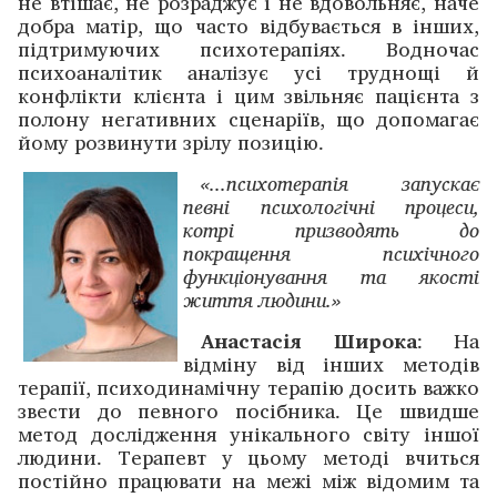
не втішає, не розраджує і не вдовольняє, наче
добра матір, що часто відбувається в інших,
підтримуючих психотерапіях. Водночас
психоаналітик аналізує усі труднощі й
конфлікти клієнта і цим звільняє пацієнта з
полону негативних сценаріїв, що допомагає
йому розвинути зрілу позицію.
«...психотерапія запускає
певні психологічні процеси,
котрі призводять до
покращення психічного
функціонування та якості
життя людини.»
Анастасія Широка
: На
відміну від інших методів
терапії, психодинамічну терапію досить важко
звести до певного посібника. Це швидше
метод дослідження унікального світу іншої
людини. Терапевт у цьому методі вчиться
постійно працювати на межі між відомим та