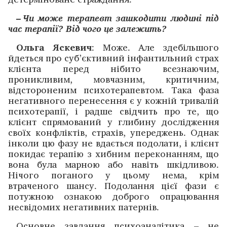
– Чи може терапевт зашкодити людині під
час терапії? Від чого це залежить?
Ольга Яскевич
: Може. Але здебільшого
йдеться про суб’єктивний інфантильний страх
клієнта перед нібито всезнаючим,
проникливим, мовчазним, критичним,
відстороненим психотерапевтом. Така фаза
негативного перенесення є у кожній тривалій
психотерапії, і радше свідчить про те, що
клієнт спрямований у глибину дослідження
своїх конфліктів, страхів, упереджень. Однак
інколи цю фазу не вдається подолати, і клієнт
покидає терапію з хибним переконанням, що
вона була марною або навіть шкідливою.
Нічого поганого у цьому нема, крім
втраченого шансу. Подолання цієї фази є
потужною ознакою доброго опрацювання
несвідомих негативних патернів.
Основне завдання психоаналітика – не