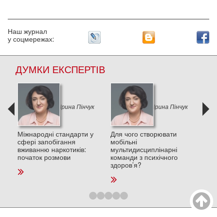
Наш журнал
у соцмережах:
ДУМКИ ЕКСПЕРТІВ
к
Ірина Пінчук
Ірина Пінчук
и в
Міжнародні стандарти у
Для чого створювати
Деп
сфері запобігання
мобільні
пос
вживанню наркотиків:
мультидисциплінарні
стре
початок розмови
команди з психічного
та п
здоров’я?