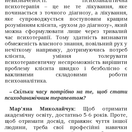
невизначеності. Психоаналітична
психотерапія – це не те лікування, яке
починається з точного діагнозу, а лікування,
яке супроводжується поступовим кращим
розумінням клієнта, «рухом до діагнозу», який
можна сформулювати лише через тривалий
час психотерапії. Тому здатність визнавати
обмеженість власного знання, повільний рух у
нечіткому напрямку, дотримуючись потреб
клієнта, уміння толерувати
психотерапевтичну неспроможність вирішити
проблему клієнта швидко і безболісно є
важливими складовими роботи
психоаналітика.
– Скільки часу потрібно на те, щоб стати
психодинамічним терапевтом?
Мар’яна Миколайчук
: Щоб отримати
академічну освіту, достатньо 5-6 років. Проте,
щоб отримати досвід, справжнє чуття іншої
людини, треба свої професійні навички