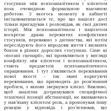
стосунках між психоаналітиком і клієнтом
поза очевидною формальною взаємною
роботою. З якогось моменту в кабінеті
інсталюватиметься те, про що пацієнт досі
тільки пригадував і розповідав, як свої дитячі
історії. Між психоаналітиком і пацієнтом
воскресає драма пережитих конфліктних
стосунків, переважно з дитинства, які потім
переслідують його впродовж життя і вилазять
боком в різних дорослих стосунках. Саме ці
«погані сценарії», які проявляються у вигляді
конфлікту між клієнтом і психоаналітиком,
стають предметом психоаналітичного
опрацювання. І тут з’являються переживання
нової якості – так звані коригуючі
переживання, що призводять до розв’язання
проблем, з якими звернувся клієнт. Важливо,
щоб аналітик дотримувався специфічної
технічної позиції абстиненції, не вживаючись
у нав’язану клієнтом роль, а пропонував іншу
реакцію у відповідь і роз’яснював, що