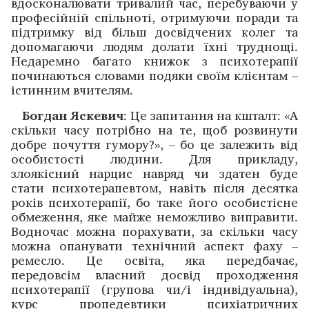
вдосконалювати тривалий час, перебуваючи у
професійній спільноті, отримуючи поради та
підтримку від більш досвідчених колег та
допомагаючи людям долати їхні труднощі.
Недаремно багато книжок з психотерапії
починаються словами подяки своїм клієнтам –
істинним вчителям.
Богдан Яскевич
: Це запитання на кшталт: «А
скільки часу потрібно на те, щоб розвинути
добре почуття гумору?», – бо це залежить від
особистості людини. Для прикладу,
злоякісний нарцис навряд чи здатен буде
стати психотерапевтом, навіть після десятка
років психотерапії, бо таке його особистісне
обмеження, яке майже неможливо виправити.
Водночас можна порахувати, за скільки часу
можна опанувати технічний аспект фаху –
ремесло. Це освіта, яка передбачає,
передовсім власний досвід проходження
психотерапії (групова чи/і індивідуальна),
курс пропедевтики психіатричних