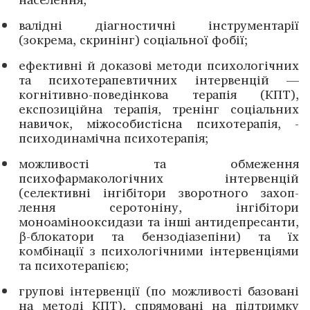
валідні діагностичні інструментарії
(зокрема, скринінг) соціальної фобії;
ефективні й доказові методи психологічних
та психо­терапевтичних інтервенцій —
когнітивно-поведінкова терапія (КПТ),
експозиційна терапія, тренінг соціаль­них
навичок, міжособистісна психотерапія, ­
психо­динамічна психотерапія;
можливості та обмеження
психофармакологічних ­інтервенцій
(селективні інгібітори зворотного захоп­
лення серотоніну, інгібітори
моноамінооксидази та інші антидепресанти,
β-блокатори та бензодіазепіни) та їх
комбінації з психологічними ­інтервенціями
та психотерапією;
групові інтервенції (по можливості базовані
на ­методі КПТ), спрямовані на підтримку