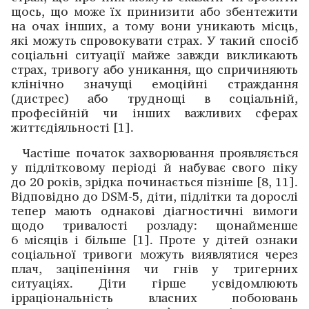
щось, що може їх принизити або збентежити
на очах інших, а тому вони уника­ють місць,
які можуть спровокувати страх. У такий ­спосіб
­соціальні ситуації майже завжди викликають
страх, тривогу або уникання, що спричиняють
клінічно значущі емоційні страждання
(дистрес) або труднощі в соціальній,
професійній чи інших важливих сферах
життєдіяльності [1].
Частіше початок захворювання проявляється
у підлітковому періоді й набуває свого піку
до 20 років, зрідка починається пізніше [8, 11].
Відповідно до DSM-5, діти, підлітки та дорослі
тепер мають однакові діагностичні вимоги
щодо тривалості розладу: щонайменше
6 місяців і більше [1]. Проте у дітей ознаки
соціальної тривоги можуть виявлятися через
плач, заціпеніння чи гнів у тригерних
ситуаціях. Діти гірше усвідомлюють
ірраціональність власних побоювань