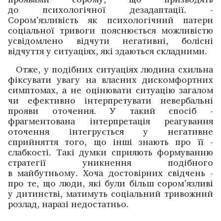
до психологічної дезадаптації. ­
Сором’язливість як психологічний патерн
соціальної тривоги ­пояснюється можливістю
усвідомлено відчути негативні, болісні
відчуття у ситуаціях, які здаються складними.
Отже, у подібних ситуаціях людина схильна
­фіксувати увагу на власних дискомфортних
симптомах, а не оцінювати ситуацію загалом
чи ефективно інтерпретувати невербальні
прояви оточення. У такий спосіб ­
фрагментована інтерпретація реагування
оточення інтег­рується у негативне
сприйняття того, що інші знають про її ­
слабкості. Такі думки сприяють формуванню
стратегії уникнення подібного
в майбутньому. Хоча достовірних ­свідчень ­
про те, що люди, які були більш сором’язливі
у дитинстві, ­матимуть соціальний тривожний
розлад, наразі недостатньо.