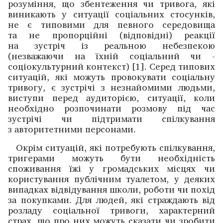
розуміння, що збентеження чи тривога, які
виникають у ситуації соціальних стосунків,
не є типовими для певного ­середовища
та не пропорційні (відповідні) реакції
на зустріч із реальною небезпекою
(незважаючи на їхній соціальний чи ­
соціокультурний контекст) [1]. Серед типових
ситуацій, які можуть провокувати соціальну
тривогу, є зустрічі з незнайомими людьми,
виступи перед аудиторією, ситуації, коли
необхідно розпочинати розмову під час
зустрічі чи підтримати спілкування
з авторитетними персонами.
Окрім ситуацій, які потребують спілкування,
тригерами можуть бути необхідність
споживання їжі у громадських місцях чи
користування публічним туалетом, у деяких
випадках відвідування школи, роботи чи похід
за покупками. Для людей, які страждають від
розладу соці­альної тривоги, характерний
страх, що про них можуть сказати чи зробити