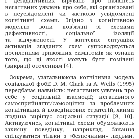
і дез­адаптивних вірувань про наявність
негативних уявлень про себе, які організовані
в неусвідомлені чи частково усвідомлені
когнітивні схеми. Згідно з когнітивною
моделлю вони пов’язані зі схемами
дефективності, соціальної ізоляції
та відчуженості. У життєвих ситуаціях
активація згаданих схем супроводжується
посиленням тривожних симптомів як ознаки
того, що ці якості можуть бути помі­чені
(викриті) оточенням [4].
Зокрема, узагальнююча когнітивна модель
соціальної фобії D. M. Clark та А. Wells (1995)
передбачає наявність: негативних уявлень про
себе у соціальній взаємодії; негативного
самосприйняття/само­оцінки та проблемних
когнітивних й поведінкових стратегій, якими
людина вирішує соціальні ситуації [8, 10].
Активуючись, ­когнітивні схеми обумовлюють
­захисну поведінку, наприклад, бажання
спілкуватися тільки з «безпечними» людьми.