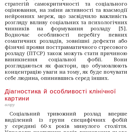
стратегій самокритич­ності та соці­ального
оцінювання, на зміни активності та взаємодії
нейро­нних мереж, що засвідчило важливість
розгляду впливу соціальних та психологічних
чинників на формування розладу [5].
Водночас особливості перебігу певних
соматичних розладів, зовнішні дефекти або
фізичні ­прояви посттравматичного стресового
розладу (ПТСР) ­також можуть стати причиною
виникнення соціальної фобії. Вони
розглядаються як фактори, що обумовлюють
концентрацію уваги на тому, як буде почувати
себе людина, опинившись серед інших.
Діагностика й особливості клінічної
картини
вгору
Соціальний тривожний розлад вперше
виділений із групи специфічних фобій
у середині 60-х років ми­нулого століття.
Упродовж наступних років визначення ­цього