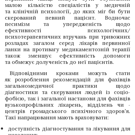
малою кількістю спеціалістів у ­медичній
та клінічній психології, до яких міг би бути
скерований певний пацієнт. Водночас
песимізм та упередженість щодо
ефективності психологічних/
психотерапевтичних втручань при тривожних
розладах загалом серед лікарів первинної
ланки на противагу медикаментозній терапії
також зменшує ефективність допомоги
та обмежує долученість до неї пацієнтів.
Відповідними кроками можуть стати
як розроб­лення рекомендацій для фахівців
загальномедичної ­практики щодо
діагностики та скерування людей із соціо­
фобією, так і загальної настанови для фахівців
вузько­профільних ­лікарень, відділень чи ­
центрів громадського психічного здоров’я.
Такі напрацювання мають враховувати:
доступність діагностування та лікування для
населення;