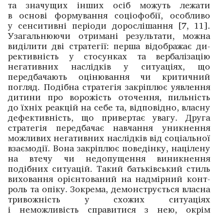
та значущих інших осіб можуть лежати
в основі формування соціофобії, особливо
у сенситивні періоди дорослішання [7, 11].
Узагальнюючи отримані ­результати, можна
виділити дві стратегії: перша ­відображає ­ди­
рективність у стосунках та вербалізацію
негативних ­наслідків у ситуа­ціях, що
передбачають оцінювання чи критичний
погляд. Подібна стратегія закріп­лює ­уявлення
дитини про ворожість оточення, пильність
до їхніх реакцій на себе та, відповідно, власну
дефективність, що привертає увагу. ­Друга
стратегія передбачає навча­ння уникнення
можливих негативних наслідків від соціальної
взаємодії. Вона закріп­лює поведінку, націлену
на втечу чи недопущення виникнення
подібних ситуацій. ­Такий ­батьківський стиль
виховання орієнтований на ­надмірний конт­
роль та опіку. Зокрема, демонструється ­власна
тривожність у схожих ситуаціях
і неможливість ­спра­витися з нею, окрім