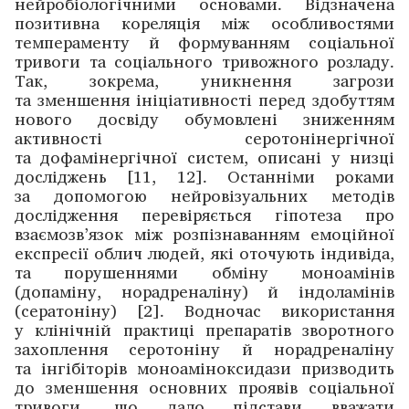
нейробіологічними основами. Відзначена
позитивна кореляція між особливостями
темпераменту й формуванням соціальної
тривоги та соціального тривожного розладу.
Так, зокрема, уникнення загрози
та зменшення ініціативності перед здобуттям
нового досвіду обумовлені зниженням
активності серотонінергічної
та дофамінергічної систем, описані у низці
досліджень [11, 12]. Останніми роками
за допомогою нейровізуальних методів
дослідження перевіряється гіпотеза про
взаємозв’язок між розпізнаванням емоційної
експресії облич людей, які оточують індивіда,
та порушеннями обміну моноамінів
(допаміну, норадреналіну) й індоламінів
(сератоніну) [2]. Водночас використання
у клінічній практиці препаратів зворотного
захоплення серотоніну й норадреналіну
та інгібіторів моноаміноксидази призводить
до зменшення основних проявів соціальної
тривоги, що дало підстави вважати