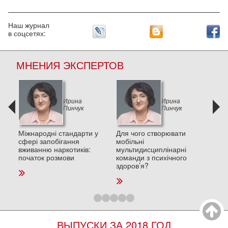
Наш журнал
в соцсетях:
МНЕНИЯ ЭКСПЕРТОВ
Ирина
Ирина
Пинчук
Пинчук
и в
Міжнародні стандарти у
Для чого створювати
Деп
сфері запобігання
мобільні
пос
вживанню наркотиків:
мультидисциплінарні
стре
початок розмови
команди з психічного
та п
здоров’я?
ВЫПУСКИ ЗА 2018 ГОД