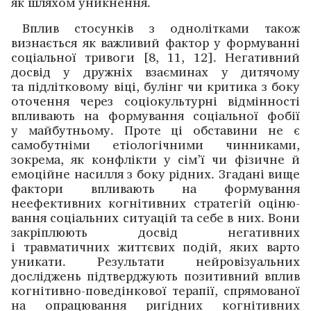
як шляхом уникнення.
Вплив стосунків з однолітками також
визнається як важливий фактор у формуванні
соціальної тривоги [8, 11, 12]. Негативний
досвід у дружніх взаєминах у дитячому
та підлітковому віці, булінг чи критика з боку
оточе­ння через соціокультурні відмінності
впливають на форму­вання соціальної фобії
у майбутньому. Проте ці обставини не є
самобутніми етіологічними чинниками,
зокрема, як конфлікти у сім’ї чи фізичне й
емоційне насилля з боку рідних. Згадані вище
фактори впливають на формування
неефективних когнітивних стратегій оціню­
вання соціальних ситуацій та себе в них. Вони
за­кріп­люють досвід негативних
і травматичних ­життєвих подій, яких варто
уникати. Результати нейровізуаль­них
досліджень підтверджують позитивний вплив
когнітивно-­поведінкової терапії, спрямованої
на опрацювання ри­гідних когнітивних