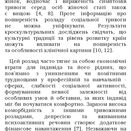
жінок, водночас і вираженість симптомів
тривоги серед осіб жіночої статі також
є вищою [4, 8]. Проте інформацію про
поширеність розладу соціальної тривоги
не можна уніфікувати. Результати
кроскультуральних досліджень свідчать, що
культурні традиції та рівень розвитку країн
можуть впливати на поширеність
та особливості клінічної картини [10, 12].
Цей розлад часто тягне за собою економічні
втрати для індивіда та його рідних, що
пов’язано з уникненням чи помітними
труднощами у професійній та навчальній ­
сферах, слабкості соціальної активності,
формуванням певної залежності від
особливих умов й обставин, за яких індивід
міг би почуватися комфортно. Заразом висока
коморбідність з іншими тривожними
розладами, депресією та вживанням
психоактивних речовин створює додаткове
фінансове навантаження [7]. Незважаючи на