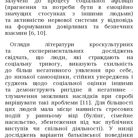
залучені до процесу соціальної афіляції
(прагнення та потреби бути в емоційно
значущих стосунках з іншими людьми)
та активністю нервової системи у відповідь
на формування довірливих та безпечних
взаємин [6, 10].
Огляди літератури кроскультурних
та експериментальних досліджень
свідчать, що люди, які страждають на
соціальну тривогу, виказують схильність
до більш негативного уявлення про себе,
до низької самооцінки, стійких упереджень і
суджень щодо соціальної оцінки іншими
та демонструють ригідне й негативне ­
тлумачення можливих наслідків при спробі
вирішувати такі проблеми [11]. Для більшості
цих людей мала місце наявність стресових
подій у ранньому віці (булінг, сімейне
насильство, збентеження під час публічних
виступів чи ­спільної діяль­ності). У низці
досліджень варіанти батьківської ­поведінки