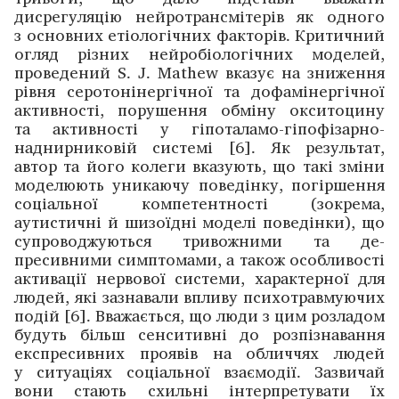
дисрегуляцію нейротрансмітерів як одного
з основних етіологічних факторів. ­Критичний
огляд різних нейробіологічних моделей,
проведений S. J. Mathew вказує на зниження
рівня ­серотонінергічної та дофамінергічної
активності, порушення обміну оксито­цину
та активності у гіпоталамо-гіпофізарно-
наднирниковій системі [6]. Як результат,
автор та його колеги вказують, що такі зміни
моделюють уникаючу поведінку, погіршення
соціальної компетентності (зокрема,
аутистичні й шизо­їдні моделі поведінки), що
­супроводжуються тривожними та де­
пресивними симптомами, а також особливості
активації нервової системи, характерної для
людей, які зазнавали впливу психотравмуючих
подій [6]. Вважається, що люди з цим розладом
будуть більш сенситивні до розпізнавання
експресивних проявів на обличчях людей
у ситуаціях соціальної взаємодії. Зазвичай
вони стають схильні інтерпретувати їх