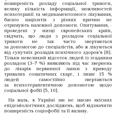
поширеність розладу соціальної тривоги,
велику кількість інформації, можливостей
психотерапії та медикаментозного ­лікування,
багато пацієнтів з різних причин не
отримують належної допомоги. Опитування, ­
проведені у низці європейських країн,
свідчать, що люди з розладом соці­альної
тривоги не так часто звертаються
за допомогою до спеціалістів, або ж лікуються
від супутніх розладів ­психічного здоров’я [8].
Тільки невеликий відсоток людей із згаданим
розладом (3–7 %) виявляють під час звернень
до лікарів первинної ланки з приводу
тривалих соматичних скарг, і лише 15 %
людей самостійно звертаються
за психотерапевтичною допомогою щодо
соціальної фобії [5, 10].
На жаль, в Україні ми не маємо якісних
епідеміологічних досліджень, щоб відзначити
поширеність соціофобії та її впливу.