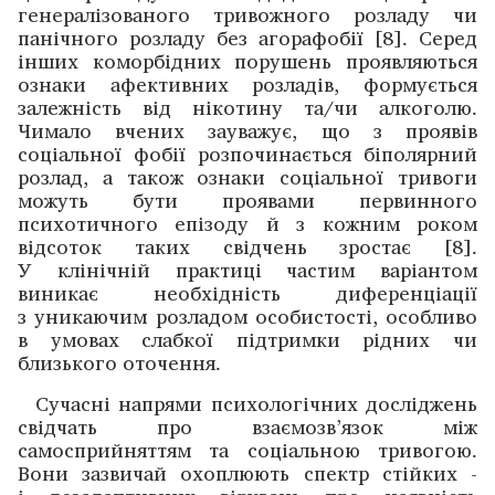
генералі­зованого тривожного розладу чи
панічного розладу без агора­фобії [8]. Серед
інших коморбідних порушень проявляються
ознаки афективних розладів, формується
залежність від нікотину та/чи алкоголю.
Чимало вчених зауважує, що з проявів
соціальної фобії розпочинається біполярний
розлад, а також ознаки соціальної тривоги
можуть бути проявами первинного
психотичного епізоду й з кожним роком
відсоток таких свідчень зростає [8].
У клінічній практиці частим варіантом
виникає необхідність диференціації
з уникаючим розладом особистості, особливо
в умовах слабкої підтримки рідних чи
близького оточення.
Сучасні напрями психологічних досліджень
свідчать про взаємозв’язок між
самосприйняттям та соціальною тривогою.
Вони зазвичай охоплюють спектр стійких ­