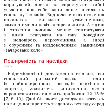
коригуючий досвід та спростувати хибні
уявлення про себе, вони лише посилюють
соціальну ізоляцію. Водночас в очах оточення
починають виглядати усамітненими,
замкненими чи навіть депресивними. А відтак
і оточення починає менше контактувати
з ними, реагувати на таку поведінку
з недовірою, нерозумінням, а іноді
з обуренням та невдоволенням, замикаючи
«зачароване коло».
Поширеність та наслідки
вгору
Епідеміологічні дослідження свідчать, що
соціальний тривожний розлад — один
із найпоширеніших розладів психічного
здоров’я, можливість виникнення якого
впродовж життя становить приблизно 12–15 %
[7, 8, 10]. Дані більшості досліджень вказують
на вищу поширеність ­згаданого розладу серед