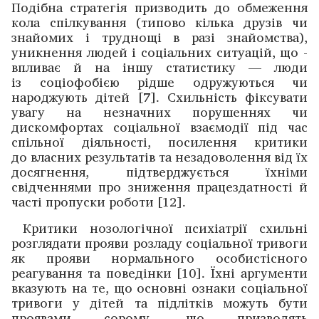
Подібна стратегія призводить до обмеження
кола спілкування (типово кілька друзів чи
знайомих і труднощі в разі знайомства),
уникнення ­людей і соціальних ситуацій, що ­
впливає й на іншу статистику — люди
із соціофобією ­рідше одружуються чи
народжують дітей [7]. Схильність фіксувати
увагу на незначних порушеннях чи
дискомфортах ­соціальної взаємо­дії під час
спільної діяльності, ­посилення критики
до власних результатів та незадоволення від їх
досягнення, підтверджується їхніми
свідченнями про зниження працездатності й
часті пропуски роботи [12].
Критики нозологічної психіатрії схильні
розглядати прояви розладу соціальної тривоги
як прояви нормального особистісного
реагування та поведінки [10]. Їхні ­аргументи
вказують на те, що основні ознаки соціальної
тривоги у дітей та підлітків можуть бути
проявами сорому, що призводять