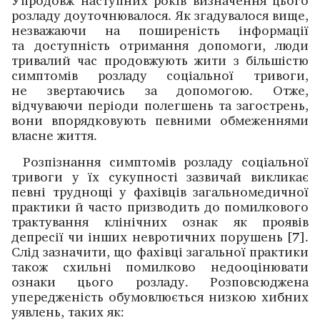
розладу доуточнювалося. Як згадувалося вище,
не­зважаючи на поширеність інформації
та доступність ­отримання ­допомоги, люди
тривалий час продовжують жити з біль­шістю
симптомів розладу соціальної ­тривоги,
не звертаючись за допомогою. Отже,
відчуваючи ­періоди полегшень та загострень,
вони впорядковують ­певними ­обмеженнями
власне життя.
Розпізнання симптомів розладу соціальної
тривоги у їх сукупності зазвичай викликає
певні труднощі у фахівців загальномедичної
практики й часто призводить до помилкового
трактування клінічних ознак як проявів
депресії чи інших невротичних порушень [7].
Слід зазначити, що фахівці загальної практики
також схильні помилково недооцінювати
ознаки цього розладу. Розповсюджена
упередженість обумовлюється низкою хибних
уявлень, таких як: