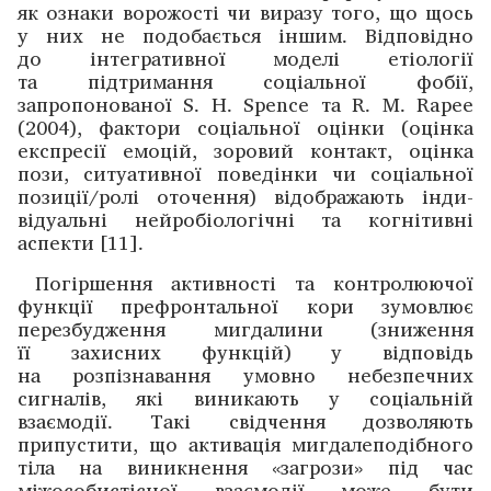
як ознаки ворожості чи виразу того, що щось
у них не подобається іншим. Відповідно
до інтегративної моделі етіології
та підтримання соціальної фобії,
запропонованої S. H. Spence та R. M. Rapee
(2004), фактори соціальної оцінки (оцінка
експресії емоцій, зоровий контакт, оцінка
пози, ситуативної ­поведінки чи соціальної
позиції/ролі оточення) відображають інди­
відуальні нейробіо­логічні та когнітивні
аспекти [11].
Погіршення активності та контролюючої
функції префронтальної кори зумовлює
перезбудження мигдалини (зниження
її захисних функцій) у відповідь
на розпізнавання умовно небезпечних
сигналів, які виникають у соціальній
взаємодії. Такі свідчення дозволяють
припустити, що активація мигдалеподібного
тіла на виникнення «загрози» під час
міжособистісної взаємодії може бути