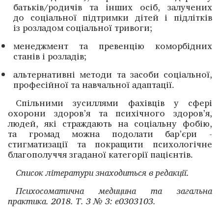
батьків/родичів та інших осіб, залучених
до соціальної підтримки дітей і підлітків
із розладом соціальної тривоги;
менеджмент та превенцію коморбідних
станів і розладів;
альтернативні методи та засоби соціальної,
професійної та навчальної адаптації.
Спільними зусиллями фахівців у сфері
охорони ­здоров’я та психічного здоров’я,
людей, які страждають на ­соціальну фобію,
та громад можна подолати бар’єри ­
стигматизації та покращити психологічне
благополуччя згаданої катего­рії пацієнтів.
Список літератури знаходиться в редакції.
Психосоматична медицина та загальна
практика. 2018. Т. 3 № 3:
e
0303103.