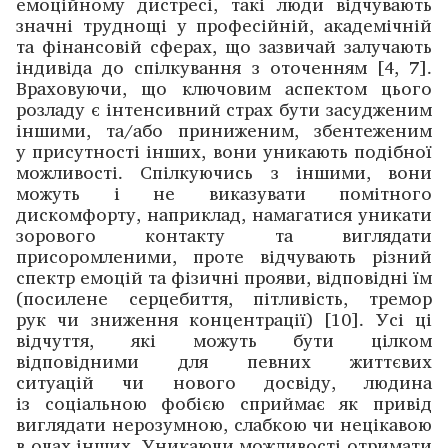
емоційному дистресі, такі люди відчувають
значні труднощі у професійній, академічній
та ­фінансовій сферах, що зазвичай залучають
індивіда до спілкування з оточенням [4, 7].
Враховуючи, що ключовим аспектом цього
розладу є інтенсивний страх бути ­засудженим
іншими, та/або приниженим, збентеженим
у присутності інших, вони уникають подібної
­можливості. Спілкуючись з іншими, вони
можуть і не виказувати помітного
дискомфорту, наприклад, намагатися уникати
­зорового контакту та виглядати
присоромленими, проте відчувають різний
спектр емоцій та фізичні прояви, ­відповідні їм
(посилене серцебиття, пітливість, тремор
рук чи зниження концентрації) [10]. Усі ці
відчуття, які можуть бути цілком
відповідними для певних життєвих
ситуацій чи нового досвіду, людина
із соціальною ­фобією сприймає як привід
виглядати нерозумною, слабкою чи нецікавою
в очах інших. Уникаючи можливості ­отримати