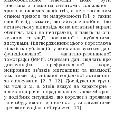
пов’язана з тяжкістю симптомів соціальної ­
тривоги окремих пацієнтів, а не з загальним
станом тривоги чи напруженості [9]. У такий
спосіб слід вважати, що мигдалеподібне тіло
активується у відповідь як на негативні вирази
обличчя, так і на нейтральні, й навіть на очі­
кування ситуації, пов’язаної з публічними
виступами. Підтвердженням цього є зростаюча
кількість публікацій, у яких аналізуються дані
функціональної магнітно-­резонансної
томографії (МРТ). Отримані дані свідчать про
дисфункцію префронтальної кори,
нейронних зв’язків мигдалини та взаємодії
між ними від спільної соціальної активності
та спілкування [2, 3, 12]. Дослідження групи
на чолі з М. В. Stein вказує на характерне ­
зростання рівня норадреналіну в плазмі крові
у подібних ситу­аціях, що корелює з проявами
гіперзбудливості й пиль­ності, та загальними
проявами соціальної тривоги [10].