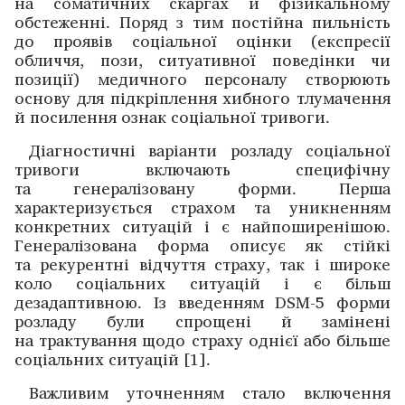
на соматичних скаргах й фізикальному
обстеженні. Поряд з тим постійна пильність
до проявів соціальної оцінки (експресії
обличчя, пози, ситуативної по­ведінки чи
позиції) медичного персоналу створюють
основу для підкріплення хибного тлумачення
й ­посилення ознак соціальної тривоги.
Діагностичні варіанти розладу соціальної
тривоги включають специфічну
та генералізовану форми. Перша
характеризується страхом та уникненням
конкретних ситуацій і є найпоширенішою.
Генералізована форма описує як стійкі
та рекурентні відчуття страху, так і широке
коло соціальних ситуацій і є більш
дезадаптивною. Із введенням DSM-5 форми
розладу були спрощені й ­замінені
на трактування щодо страху однієї або більше
соціальних ситуацій [1].
Важливим уточненням стало включення