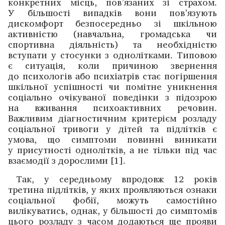
конкретних місць, пов’язаних зі страхом.
У більшості випадків вони пов’язують
дискомфорт безпосередньо зі шкільною
активністю (навчальна, громадська чи
спортивна діяльність) та необ­хідністю
вступати у стосунки з однолітками. Типовою
є ситуація, коли причиною звернення
до психологів або психіатрів стає погіршення
шкільної успішності чи помітне уникнення
соціально очікуваної поведінки з підозрою
на вживання психоактивних речовин.
Важливим ­діагностичним критерієм розладу
соціальної тривоги у дітей та підлітків є
умова, що симптоми повинні виникати
у присутності однолітків, а не тільки під час
взаємодії з дорослими [1].
Так, у середньому впродовж 12 років
третина підлітків, у яких проявляються ознаки
соціальної фобії, можуть само­стійно
вилікуватись, однак, у більшості до симптомів
цього розладу з часом додаються ще прояви