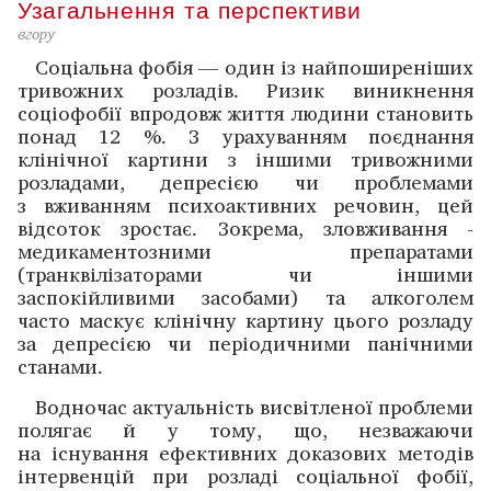
Узагальнення та перспективи
вгору
Соціальна фобія — один із найпоширеніших
тривожних розладів. Ризик виникнення
соціофобії впродовж життя людини становить
понад 12 %. З урахуванням поєднання
клінічної картини з іншими тривожними
розладами, ­депресією чи проблемами
з вживанням психо­активних ­речовин, цей
відсоток зростає. Зокрема, зловживання ­
медикаментозними препаратами
(транквілізаторами чи інши­ми
заспокійливими засобами) та алкоголем
часто ­маскує клінічну картину цього розладу
за депресією чи ­періодичними панічними
станами.
Водночас актуальність висвітленої проблеми
­полягає й у тому, що, незважаючи
на існування ефективних ­доказових методів
інтервенцій при розладі соціальної фобії,