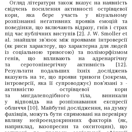
Огляд літератури також вказує на наявність
свідчень посилення активності острівцевої
кори, яка бере участь у візуальному
розпізнанні негативних проявів емоцій та
поведінки, що включають відразу, гнів і страх
під час пуб­лічних виступів [2]. J. W. Smoller et
al. ­знайшли ­зв’язок між проявами інтроверсії
(як риси ­характеру, що характерна для людей
із соціальною тривогою) та поліморфізмом
генів, що впливають на адренаргічну
та серотонінергічну активність [12].
Результати подальших їхніх досліджень
вказують на те, що прояви тривоги (­зокрема,
інтроверсії, яка її супроводжує) пов’язані з ­
активністю острівцевої кори
та мигдалеподібного тіла, виникали
у відповідь на розпізнавання експресії
обличчя [10]. Майбутні дослідження, на думку
фахівців, можуть бути спрямовані на перевірку
впливу нейроендокринних факторів (як,
наприклад, вазопресин та окситоцин), що