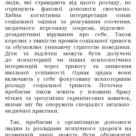
люди, які страждають від цього розладу, не
отриму­ють фахової допомоги своєчасно.
Хибна когнітивна інтерпретація ознак
соціальної оцінки та ­реагування оточення,
медичного персоналу зокрема, підсилює ­
дезадаптивні вірування про себе. Також
корелює з тяжкістю проявів соціальної тривоги
та обумовлює ­уникаючу страте­гію поведінки.
Діти та підлітки можуть бути долуче­ні
до психотерапії чи інших психологічних
інтер­венцій через тривогу та зниження
шкільної успішності. Однак зрідка вони
включають у себе фокусовану психотерапію
розладу соціальної тривоги. Поточна ­
проблема також лежить у площині браку
чітких та зрозумілих скринінгових навичок,
якими міг би оперувати спеціаліст загально­
медичної практики.
Так, проблеми з організацією допомоги
людям із розладами психічного здоров’я на
первинній ланці можуть бути обумовлені