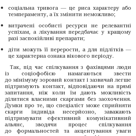
соціальна тривога — це риса характеру або
темпераменту, а їх змінити неможливо;
витрачені особисті ресурси не релевантні
успіхам, а лікування передбачає у кращому
разі ­заспокійливі препарати;
діти можуть її перерости, а для підлітків —
це характерна ознака вікового періоду.
Так, під час спілкування з фахівцями люди
із соціо­фобією намагаються звести
до мінімуму зоровий контакт і зазвичай легше
підтримують контакт, відповідаючи на прямі
запитання, ніж коли їм дають можливість
ділити­ся власними скаргами без заохочення.
Думки про те, що ­спеціаліст може сприйняти
скарги індивіда несерйозно, ­заважають
підтримувати ефективний комунікативний
альянс, зводячи процес спілкування
до формальностей та акцентування уваги