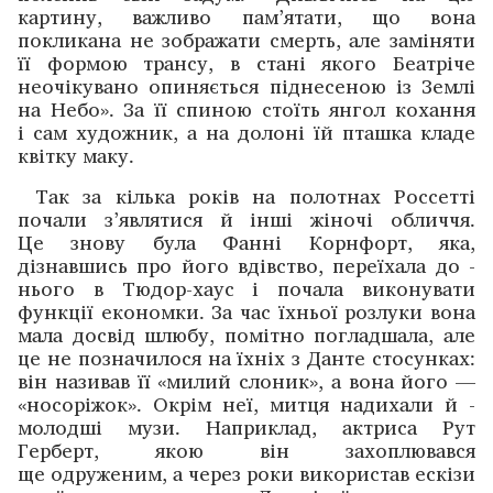
картину, важливо пам’ятати, що вона
покликана не зображати смерть, але заміняти
її формою трансу, в стані якого Беатріче
неочікувано опиняється піднесеною із Землі
на Небо». За її спиною стоїть янгол кохання
і сам художник, а на долоні їй пташка кладе
квітку маку.
Так за кілька років на полотнах Россетті
почали з’являтися й інші жіночі обличчя.
Це знову була Фанні Корн­форт, яка,
дізнавшись про його вдівство, переїхала до ­
нього в Тюдор-хаус і почала виконувати
функції економки. За час їхньої розлуки вона
мала досвід ­шлюбу, помітно погладшала, але
це не позначилося на їхніх з ­Данте стосунках:
він називав її «милий слоник», а вона його —
«носоріжок». Окрім неї, митця надихали й ­
молодші музи. Наприклад, актриса Рут
Герберт, якою він захоп­лювався
ще одруженим, а через роки використав ескізи