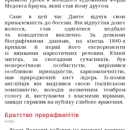
Медокса Брауна, який став йому другом.
Саме в цей час Данте відчув свою
приналежність до богеми. Він відпустив довге
волосся, став одягатися ­недбало
та поводитися виклично. За деякими
біографічними даними, на кінець 1840-х
припали й перші його експерименти
із вживання наркотичних речовин. Юний
митець, за спогадами сучасників, був
непересічною особистістю, вирізнявся
особливою принадністю, харизматичністю,
мав природжений хист лідера. Із-поміж
англійців він виділявся своєю італійською
зовнішністю, володів незвичним тембром
голосу й, виступаючи з власними віршами,
завжди справляв на публіку глибоке враження.
Братство прерафаелітів
вгору
Якось Россетті побачив на виставці картину