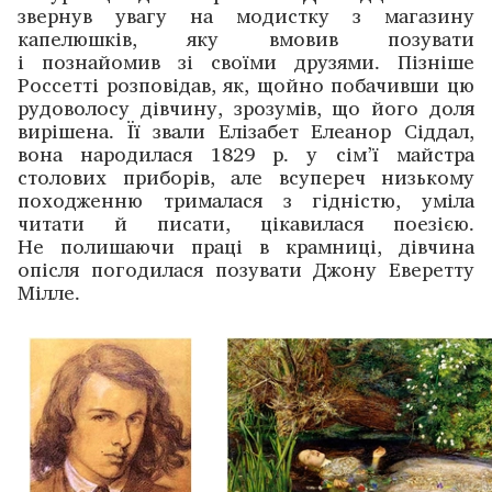
звернув увагу на модистку з магазину
капелюшків, яку вмовив позувати
і познайомив зі своїми друзями. Пізніше
Россетті розповідав, як, щойно побачивши цю
рудоволосу дівчину, зрозумів, що його доля
вирішена. Її звали Елізабет Елеанор Сіддал,
вона народилася 1829 р. у сім’ї майстра
столових приборів, але ­всупереч низькому
походженню трималася з гідністю, уміла
читати й писати, цікавилася поезією.
Не полишаючи праці в крамниці, дівчина
опісля погодилася позувати Джону Еверетту
Мілле.