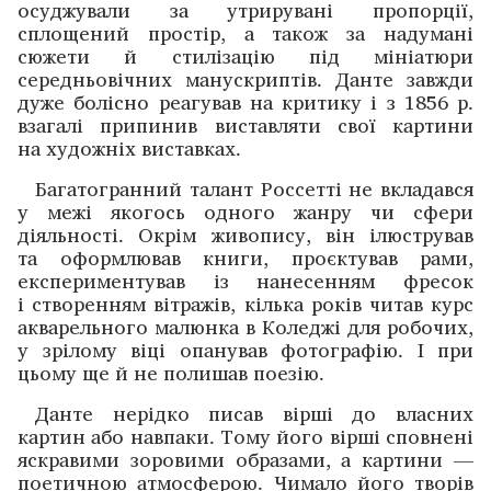
осуджу­вали за утрирувані пропорції,
сплощений простір, а також за надумані
сюжети й стилізацію під мініатюри
середньовічних манускриптів. Данте завжди
дуже ­болісно реагував на критику і з 1856 р.
взагалі припинив виставляти свої картини
на художніх виставках.
Багатогранний талант Россетті не вкладався
у межі якогось одного жанру чи сфери
діяльності. Окрім живопису, він ілюстрував
та оформлював книги, проєктував рами,
експериментував із нанесенням фресок
і створенням вітражів, кілька років читав курс
акварельного малюнка в Коледжі для робочих,
у зрілому віці опанував фотографію. І при
цьому ще й не полишав поезію.
Данте нерідко писав вірші до власних
картин або навпаки. Тому його вірші сповнені
яскравими зоровими образами, а картини —
поетичною атмосферою. Чимало його творів