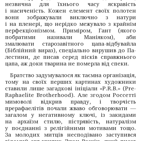
незвична для їхнього часу яскравість
і насиченість. Кожен елемент своїх полотен
вони зображували виключно з натури
і на пленері, що нерідко межу­вало з крайнім
перфекціонізмом. Приміром, Гант (якого
побратими називали Маніяком), аби
змалювати старо­завітного цапа-відбувайла
(Біблійний вираз), спеціально вирушив до ­Па­
лес­тини, де писав серед пісків справжнього
цапа, аж доки тварина не померла від спеки.
Братство задумувалося як таємна організація,
тому на своїх перших картинах художники
ставили лише загадкові ініціали «P.R.B.» (Pre-
Raphaelite Brotherhood). Але згодом Россетті
мимоволі відкрив правду, і творчість
прерафаелітів почали жваво обговорювати —
загалом у негативному ключі, із закидами
на архаїзм стилю, пістрявість, натуралізм
у поєднанні з релігійними мотивами тощо.
За молодих митців несподівано заступився
відомий арт-критик Джон Раскін, який писав