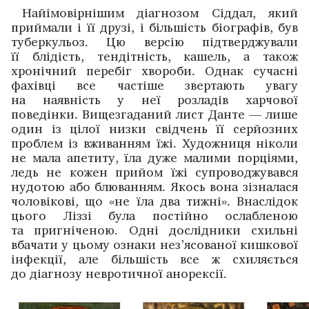
Найімовірнішим діагнозом Сіддал, який
приймали і її друзі, і більшість біографів, був
туберкульоз. Цю версію підтверджували
її блідість, тендітність, кашель, а також
хронічний перебіг хвороби. Однак сучасні
фахівці все частіше звертають увагу
на наявність у неї розладів харчової
поведінки. Вищезгаданий лист Данте — лише
один із цілої низки свідчень її серйозних
проблем із вживанням їжі. Художниця ніколи
не мала апетиту, їла дуже малими порціями,
ледь не кожен прийом їжі супроводжувався
нудотою або блюванням. Якось вона зізналася
чоловікові, що «не їла два тижні». Внаслідок
цього Ліззі була постійно ослабленою
та пригніченою. Одні дослідники схильні
вбачати у цьому ознаки нез’ясованої кишкової
інфекції, але більшість все ж схиляється
до діагнозу невротичної анорексії.