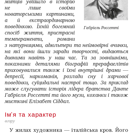
митців увійшло в історію
не лише своїми
новаторськими картинами,
а й екстраординарною
поведінкою. Їхній богемний
Габріель Россетті
спосіб життя, пристрасні
темпераменти, романи
з натурницями, адюльтери та неймовірні вчинки,
на які вони йшли заради творчості, видаються
дивними навіть у наш час. Та за зовнішніми,
показними деталями біографій прерафаелітів
приховувалися також і їхні внутрішні драми —
депресії, наркоманія, розлади сну і харчової
поведінки, суїцидальні настрої тощо. За приклад
може слугувати історія лідера братства Данте
Габріеля Россетті та його музи, коханки і також
мисткині Елізабет Сіддал.
Ім’я та характер
вгору
У жилах художника — італійська кров. Його