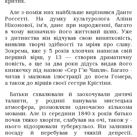
критик.
Але з-поміж них найбільше вирізнявся Данте
­Россетті. На ­думку культуролога Аліни
Ніконової, ім’я, дане при ­народженні, багато
в чому визначило його життєвий шлях. Уже
з дитинства він відчував свою винятковість,
виявляв творчі здібності та мріяв про славу.
Зокрема, вже у 5 років хлопчик написав свій
перший вірш, у 13 — створив ­драматичну
повість, а ще за два роки дідусь видав його
книжечку під назвою «Сер Г’ю Чапля». Багато ­
читав і малював ілюстрації до поем Гомера,
а також до віршів своєї сестри Крістіни.
Батьки схвалювали й заохочували дитячі
таланти, у родині панувала мистецька
атмосфера, розмовляли одночасно кількома
мовами. Але із середини 1840-х років батько
почав тяжко хворіти, слабував на очі, також у ­
нього підозрювали туберкульоз. Він залишив
посаду й перебував у тяжкій депресії.