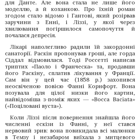
для Данте. Але вона стала не лише його
моделлю, а й коханкою. Про їхній роман
згодом ­стало відомо і Гантові, який розірвав
заручини з Енні, і Ліззі, у якої через
хвилювання погіршилося ­самопочуття й
почалася депресія.
Лікарі наполегливо радили їй закордонні
санаторії. ­Раскін пропонував гроші, але горда
Сіддал відмовилася. Тоді Россетті написав
триптих «Паоло і Франческа» та, продавши
його Раскіну, сплатив лікування у Франції.
Сам він у цей час (1858 р.) захопився
неосвіченою повією Фанні Корнфорт. Вона
позувала для цілої низки його картин,
найвідоміша з-поміж яких — «Bocca Baciata»
(«Поціловані вуста»).
Коли Ліззі після повернення знайшла його
численні ескізи із Фанні, у неї стався
нервовий зрив: вона повикидала всі малюнки
в Темзу і незабаром виїхала з митцевого