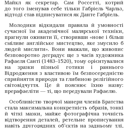
Майкл як сек­ретар. Сам Россетті, котрий
до того іменував себе тільки Габріель Чарльз,
відтоді став підписуватися як Данте ­Габріель.
Молодики відкидали правила й умовності
сучасної їм академічної малярської техніки,
прагнули оживити її, створивши «нове і більш
сміливе англійське мистецтво, яке змусило б
людей мислити». Вони вважали, що живопис
безповоротно деградує ще з часів художника
Рафаеля Санті (1483–1520), тому орієнтувалися
на зразки пізньої готики і раннього
Відродження з властивою їм безпосередністю
сприйняття природи та глибиною релігійного
світовідчуття. Це й пояснює їхню назву:
прерафаеліти — ті, що передували Рафаелю.
Особливістю творчої манери членів Братства
стала максимальна конкретність образів, тонкі
й чіткі мазки, майже фотографічна точність
відтворення деталей, ­ретельне прописування
навіть другорядних об’єктів на зад­ньому тлі,