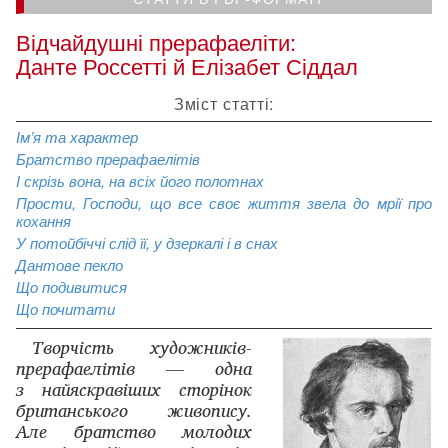
Відчайдушні прерафаеліти:
Данте Россетті й Елізабет Сіддал
Зміст статті:
Ім’я та характер
Братство прерафаелітів
І скрізь вона, на всіх його полотнах
Прости, Господи, що все своє життя звела до мрії про
кохання
У потойбіччі слід її, у дзеркалі і в снах
Дантове пекло
Що подивитися
Що почитати
Творчість художників-
прерафаелітів — одна
з найяскравіших сторінок
британського живопису.
Але братство молодих