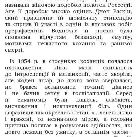
називали жіночою подобою полотен Россетті.
Але її доробок ­високо оцінив Джон Раскін,
який призначив їй щомісячну стипендію
та сприяв її участі в одній із виставок робіт
прерафаелітів. Водночас її поезія була
сповнена відчуттям безвиході, смутку,
мотивами нещасного кохання та ранньої
смерті.
Із 1854 р. в стосунках коханців почалося
охолодження. Ліззі мала схильність
до інтроспекції й меланхолії, часто хворіла,
але жоден лікар, до якого вона зверталася,
не брався встановити точний діагноз
і не бачив сенсу в госпіталізації. Серед
її симптомів були кашель, слабкість,
виснаження і невизначений біль. Один
із фахівців так окреслив її стан: «…легені якщо
і вражені, то незначною мірою, а головна
причина полягає в розумових здібностях, які
довго лежали без ужитку, а останнім часом ­