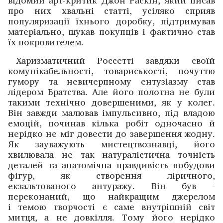
про них ­хвальні статті, усіляко сприяв
популяризації їхнього доробку, підтримував
матеріально, шукав покупців і фактично став
їх покровителем.
Харизматичний Россетті завдяки своїй
комунікабельності, товариськості, почуттю
гумору та невичерпному ентузіазму став
лідером Братства. Але його полотна не були
такими технічно довершеними, як у колег.
Він завжди малював імпульсивно, під владою
емоцій, починав кілька робіт одночасно й
нерідко не міг довести до ­завершення жодну.
Як зауважують мистецтвознавці, його
хвилювала не так натуралістична точність
деталей та анато­мічна правдивість побудови
фігур, як створення ліричного,
екзальтованого антуражу. Він був ­
переконаний, що найкращим джерелом
і темою творчості є саме внут­рішній світ
митця, а не довкілля. Тому його нерідко