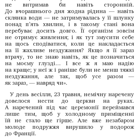
не витримав би навіть сторонній.
До вчорашнього дня жодна рідина — навіть
склянка води — не затримувалась у її шлунку
понад п’ять хвилин, і в такому стані вона
перебуває досить ­довго. Її організм зовсім
не отримує живлення; і як тут змусити себе
на щось сподіватися, коли це ­накладається
на її жахливе нездужання? Якщо я її зараз
втрачу, то не знаю навіть, як це позначиться
на моєму глузді… І все ж я маю надію
на краще; у неї ж і раніше були не менш тяжкі
нездужання, але так, щоб усе разом —
як зараз, — навряд чи».
У день весілля, 23 травня, немічну наречену
довелося нести до церкви на руках.
А наречений під час церемонії переймався
лише тим, щоб у холодному приміщенні
їй не стало ще гірше. Але вже незабаром
молоде ­подружжя вирушило у подорож
до Франції.