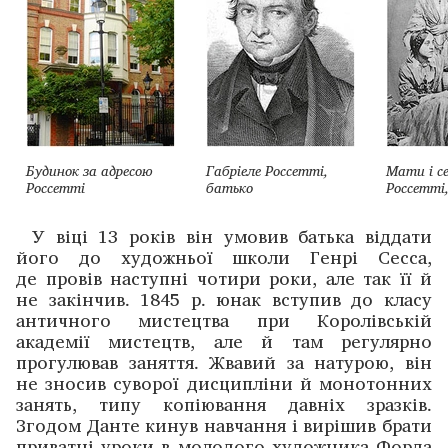
Будинок за адресою
Габріеле Россетті,
Мати і с
Россетті
батько
Россетті
У віці 13 років він умовив батька віддати
його до художньої школи Генрі Сесса,
де провів наступні чотири роки, але так її й
не закінчив. 1845 р. юнак вступив до класу
антич­ного мистецтва при Королівській
академії мистецтв, але й там регулярно
прогулював заняття. Жвавий за натурою, він
не зносив суво­рої дисципліни й монотонних
занять, типу копіювання давніх зразків.
Згодом Данте ­кинув навчання і вирішив брати
приватні уроки в молодого художника ­Форда