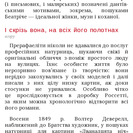
(і письмових, і малярських) позначені дантів­
ськими мотивами, зокрема, пошуками
Беатріче — ідеальної жінки, музи і коханої.
І скрізь вона, на всіх його полотнах
вгору
Прерафаеліти ніколи не вдавалися до послуг
професійних натурниць, шукаючи свіжі й
оригінальні обличчя з-поміж простого люду
на вулицях. Їхнє особисте життя було
нерозривно пов’язане із творчістю: вони
нерідко зако­хувались у своїх моделей і далі
писали з них цілу низку картин, аж доки
стосунки не уривалися. ­Особливо чітко
це прослідковується в доробку Россетті,
за яким можна хронологічно відтворити всі
його романи.
Восени 1849 р. Волтер Деверелл,
наближений до Братства художник, у пошуках
натурниці для картини «Дванадцята ніч»