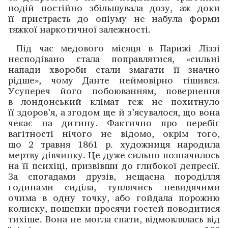
подій ­постійно збільшувала дозу, аж доки
її пристрасть до опіуму не набула форми
тяжкої наркотичної залежності.
Під час медового місяця в Парижі Ліззі
несподівано стала поправлятися, «сильні
напади хвороби стали змагати її значно
рідше», чому Данте неймовірно тішився.
Усупереч його побоюванням, повернення
в лондонський клімат теж не похитнуло
її здоров’я, а згодом ще й з’ясувалося, що вона
чекає на дитину. Фактично про перебіг
вагітності нічого не відомо, окрім того,
що 2 травня 1861 р. художниця народила
мертву дівчинку. Це дуже сильно позначилось
на її психіці, призвівши до глибокої депресії.
За спогадами друзів, нещасна породілля
годинами сиділа, туплячись невидячими
очима в одну точку, або гойдала порожню
колиску, пошепки просячи гостей поводитися
тихіше. Вона не могла спати, відмовлялась від