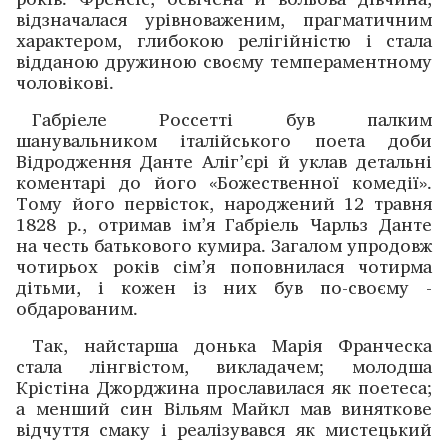
відзначалася урівно­важеним, прагматичним
характером, глибокою релігійністю і стала
відданою дружиною своєму ­темпераментному
чоловікові.
Габріеле Россетті був палким
шанувальником італійського поета доби
Відродження Данте Аліг’єрі й уклав детальні
коментарі до його «Божественної комедії».
Тому його первісток, народжений 12 травня
1828 р., отримав ім’я Габріель Чарльз Данте
на честь батькового кумира. Загалом упродовж
чотирьох років сім’я поповнилася ­чотирма
дітьми, і кожен із них був по-своєму ­
обдарованим.
Так, найстарша донька Марія Франческа
стала лінгвістом, викладачем; молодша
Крістіна Джорджина прославилася як поетеса;
а менший син Вільям Майкл мав виняткове
відчуття смаку і реалізувався як мистецький