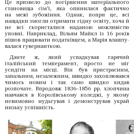
Це призвело до ­погіршення матеріального
становища сім’ї, яка опинилася фактично
на межі зубожіння. Однак, попри це, всі
нащадки ­змогли отримати гідну освіту, хоча й
не всі скористалися наданою можливістю
уповні. Наприклад, Вільям Майкл із 16 років
пішов працювати податківцем, а Марія влашту­
валася гувернанткою.
Данте ж, який успадкував гарячий
італійський темперамент, просто не міг
усидіти на місці. Він був пристрасним,
запальним, незалежним, швидко захоплювався
­чимось новим і так само швидко кидав
розпочате. Впродовж 1836–1856 рр. хлопчина
навчався в Королівському коледжі, у якому
невимовно нудьгував і демонстрував украй
низьку успішність.