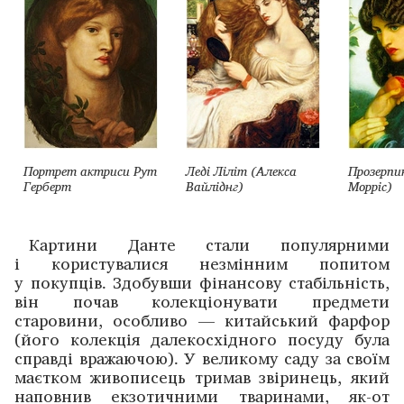
Портрет актриси Рут
Леді Ліліт (Алекса
Прозерпи
Герберт
Вайліднг)
Морріс)
Картини Данте стали популярними
і користувалися незмінним попитом
у покупців. Здобувши фінансову ­стабільність,
він почав колекціонувати предмети
старовини, особливо — китайський фарфор
(його колекція далекосхідного посуду була
справді вражаючою). У великому саду за своїм
маєтком живописець тримав звіринець, який
наповнив екзотичними тваринами, як-от