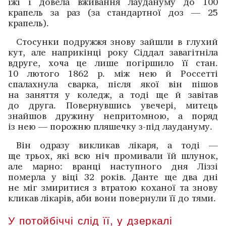
їжі і довела вживання лаудануму до 100
крапель за раз (за стандартної доз — 25
крапель).
Стосунки подружжя знову зайшли в глухий
кут, але наприкінці року Сіддал завагітніла
вдруге, хоча це лише погіршило її стан.
10 лютого 1862 р. між нею й Россетті
спалахнула сварка, після якої він пішов
на заняття у коледж, а тоді ще й завітав
до друга. Повернувшись ­увечері, митець
знайшов дружину непритомною, а поряд
із нею — порожню пляшечку з-під лаудануму.
Він одразу викликав лікаря, а тоді —
ще трьох, які всю ніч промивали їй шлунок,
але марно: вранці наступного дня Ліззі
померла у віці 32 років. Данте ще два дні
не міг змиритися з втратою коханої та знову
кликав лікарів, аби вони повернули її до тями.
У потойбіччі слід її, у дзеркалі