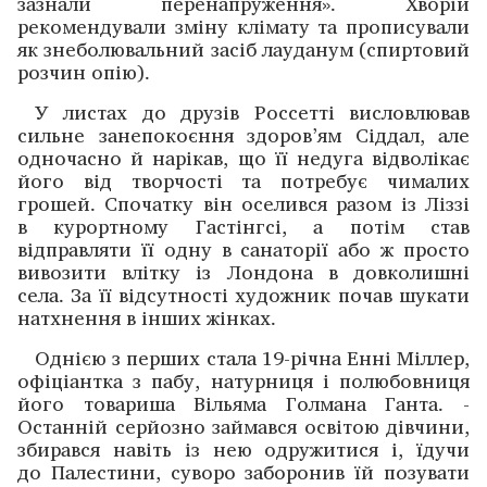
зазнали перенапруження». Хворій
рекомендували зміну клімату та прописували
як знеболювальний засіб лауданум (спиртовий
розчин опію).
У листах до друзів Россетті висловлював
сильне занепокоєння здоров’ям Сіддал, але
одночасно й нарікав, що її недуга відволікає
його від творчості та потребує ­чималих
грошей. Спочатку він оселився разом із Ліззі
в курортному Гастінгсі, а потім став
відправляти її одну в санаторії або ж просто
вивозити влітку із Лондона в довколишні
села. За її відсутності художник почав ­шукати
натхнення в інших жінках.
Однією з перших стала 19-річна Енні Міллер,
офіціантка з пабу, натурниця і полюбовниця
його товариша Вільяма Голмана Ганта. ­
Останній серйозно займався освітою дівчини,
збирався навіть із нею одружитися і, їдучи
до Палестини, суворо заборонив їй позувати