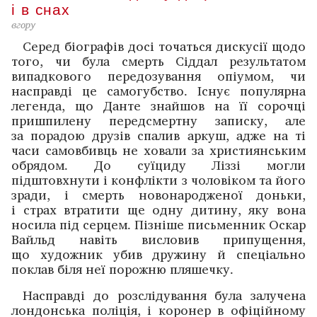
і в снах
вгору
Серед біографів досі точаться дискусії щодо
того, чи була смерть Сіддал результатом
випадкового передозування опіумом, чи
насправді це самогубство. Існує популярна
легенда, що Данте знайшов на її сорочці
пришпилену передсмертну записку, але
за порадою друзів спалив аркуш, адже на ті
часи самовбивць не ховали за християнським
обрядом. До суїциду Ліззі могли
підштовхнути і конфлікти з чоловіком та його
зради, і смерть ново­народженої доньки,
і страх втратити ще одну дитину, яку вона
носила під серцем. Пізніше письменник Оскар
Вайльд навіть висловив припущення,
що художник убив дружину й спеціально
поклав біля неї порожню ­пляшечку.
Насправді до розслідування була залучена
лондонська поліція, і коронер в офіційному