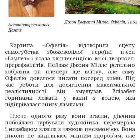
Джон Еверетт Мілле. Офелія, 1852
Автопортрет юного
Данте
Картина «Офелія» відтворила сцену
самогубства збоже­волілої героїні п’єси
«Гамлет» і стала ­квінтесенцією всієї творчості
прерафаелітів. Пейзаж Джона Мілле ретельно
зобразив на пленері ще влітку, але саму
Офелію ­довелося писати посеред зими. Під
час роботи для досягнення максимальної
реалістичності він змушував Елізабет
годинами лежати у ванні з водою, яка
підігрівалася ­знизу лампами.
Проте одного разу вони згасли, дівчина
побоялася турбувати художника, перемерзла
і незабаром злягла з тяжкою пневмонією. Вона
ніколи не виділялася міцним здоров’ям, але