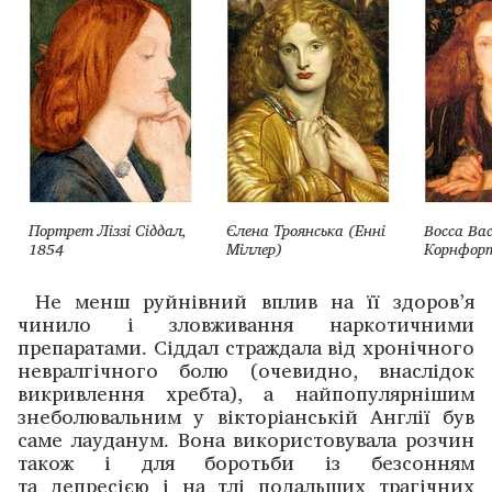
Портрет Ліззі Сіддал,
Єлена Троянська (Енні
Bocca Bac
1854
Міллер)
Корнфор
Не менш руйнівний вплив на її здоров’я
чинило і зло­вживання наркотичними
препаратами. Сіддал страж­дала від хронічного
невралгічного болю (очевидно, вна­слідок
викривлення хребта), а найпопулярнішим
знеболювальним у вікторіанській Англії був
саме лауданум. Вона використовувала розчин
також і для боротьби із безсонням
та депресією і на тлі подальших трагічних