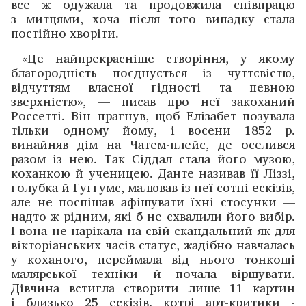
все ж одужала та продовжила співпрацю
з митцями, хоча після того випадку стала
постійно ­хворіти.
«Це найпрекрасніше створіння, у якому
благородність поєднується із чуттєвістю,
відчуттям власної гідності та певною
зверхністю», — писав про неї закоханий
Россетті. Він прагнув, щоб Елізабет позувала
тільки одному йому, і восени 1852 р.
винайняв дім на Чатем-плейс, де оселився
разом із нею. Так Сіддал стала його музою,
коханкою й ученицею. Данте називав її Ліззі,
голубка й Гуггумс, малював із неї сотні ескізів,
але не поспішав афішувати їхні стосунки —
надто ж рідним, які б не схвалили його вибір.
І вона не нарікала на свій скандальний як для
вікторіанських часів статус, жадібно навчалась
у коханого, переймала від нього тонкощі
малярської техніки й почала віршувати.
Дівчина встигла створити лише 11 картин
і близько 25 ескізів, котрі арт-критики ­