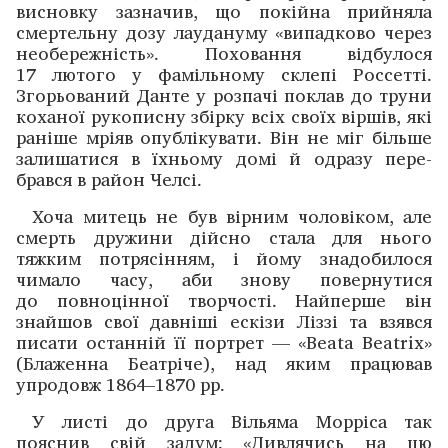
висновку зазначив, що покійна прийняла
смертельну дозу лаудануму «випадково через
необережність». Поховання відбулося
17 лютого у фамільному склепі Россетті.
Згорьований Данте у розпачі поклав до труни
коханої рукописну ­збірку всіх своїх віршів, які
раніше мріяв опублікувати. Він не міг більше
залишатися в їхньому домі й одразу пере­
брався в район Челсі.
Хоча митець не був вірним чоловіком, але
смерть дружини дійсно стала для нього
тяжким потрясінням, і йому знадобилося
чимало часу, аби знову повернутися
до повноцінної творчості. Найперше він
знайшов свої давніші ескізи Ліззі та взявся
писати останній її портрет — «Beata Beatrix»
(Блаженна Беатріче), над яким працював
упродовж 1864–1870 рр.
У листі до друга Вільяма Морріса так
пояснив свій задум: «Дивлячись на цю