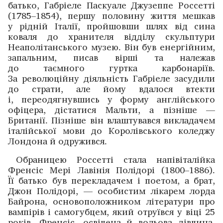
батько, Габріеле Паскуале Джузеппе Россетті
(1785–1854), ­першу половину життя мешкав
у рідній Італії, пройшовши шлях від сина
коваля до хранителя відділу скульптури
Неаполітанського музею. Він був енергійним,
запальним, ­писав вірші та належав
до таємного гуртка карбонаріїв.
За революційну діяльність Габріеле засудили
до страти, але йому вдалося втекти
і, переодягнувшись у форму англійського
офіцера, дістатися Мальти, а пізніше —
Британії. Пізніше він влаштувався викладачем
італійської мови до Королівського коледжу
Лондона й одружився.
Обраницею Россетті стала напівіталійка
Френсіс Мері Лавінія Полідорі (1800–1886).
Її батько був перекладачем і поетом, а брат,
Джон Полідорі, — особистим лікарем лорда
Байрона, основоположником літератури про
вампірів і самогубцем, який отруївся у віці 25
років. Френсіс, освічена й вольова дівчина,