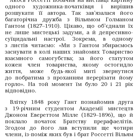
одного ­художника-початківця і вирішив
розшукати її автора. Так зав’язалася його
багаторічна дружба з Вільямом Голманом
Гантом (1827–1910). Цікаво, що об’єднали їх
не лише мистецькі задуми, а й депресивно-
суїцидальні настрої. Зокрема, в одному
з листів читаємо: «Ми з Гантом збира­ємось
заснувати в колі наших знайомих Товариство
взаєм­ного самогубства; за його статутом
кожен член това­риства, якому остогидло
життя, може будь-якої миті зверну­тися
до побратима з проханням перерізати йому
горло». На той момент їм було 20 і 21 рік
відповідно.
Влітку 1848 року Гант познайомив друга
з 19-річним ­студентом Академії мистецтв
Джоном Евереттом Мілле (1829–1896), що й
поклало початок Братству прера­фаелітів.
Згодом до його лав вступили ще чотири
члени, із-поміж яких був і брат Россетті Вільям