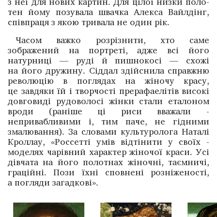
з неї для нових картин. Для цілої низки поло­
тен йому ­позувала швачка Алекса Вайлдінг,
співпраця з якою тривала не один рік.
Часом важко розрізнити, хто саме
зображений на порт­реті, адже всі його
натурниці — руді й пишнокосі —­ ­схожі
на його дружину. Сіддал здійснила справжню
революцію в поглядах на жіночу красу,
це завдяки їй і творчості прерафаелітів високі
довговиді рудоволосі жінки стали еталоном
вроди (раніше ці риси вважали ­
непривабливими і, тим паче, не гідними
змалювання). За словами культуро­лога Наталі
Кроллау, «Россетті умів відтінити у своїх ­
моделях чарівний характер жіночої краси. Усі
дівчата на його полотнах жіночні, таємничі,
граційні. Пози їхні сповнені розніженості,
а погляди загадкові».