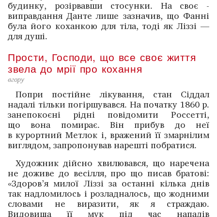
будинку, розірвавши стосунки. На своє ­
виправдання Данте лише зазначив, що Фанні
була його коханкою для тіла, тоді як Ліззі —
для душі.
Прости, Господи, що все своє життя
звела до мрії про кохання
вгору
Попри постійне лікування, стан Сіддал
надалі тільки погіршувався. На початку 1860 р.
занепокоєні рідні повідомити Россетті,
що вона помирає. Він прибув до неї
в курортний Метлок і, вражений її змарнілим
виглядом, запропонував нарешті побратися.
Художник дійсно хвилювався, що наречена
не ­доживе до весілля, про що писав братові:
«Здоров’я милої ­Ліззі за останні кілька днів
так надломилось і розладналось, що жодними
словами не виразити, як я страждаю.
Видовища її мук під час нападів