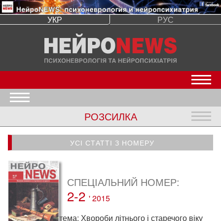
УКР
РУС
Откр
Открыть меню
РОЗСИЛКА
Откр
УСІ СТАТТІ З НОМЕРУ
СПЕЦІАЛЬНИЙ НОМЕР:
2-2
' 2015
тема:
Хвороби літнього і старечого віку