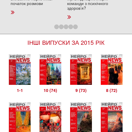
початок розмови
команди з психічного
та п
здоров’я?
ІНШІ ВИПУСКИ ЗА 2015 РІК
1-1
10 (74)
9 (73)
8 (72)