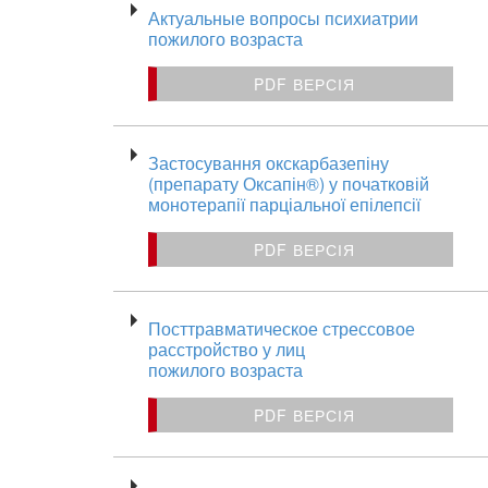
Актуальные вопросы психиатрии
пожилого возраста
PDF ВЕРСІЯ
Застосування окскарбазепіну
(препарату Оксапін®) у початковій
монотерапії парціальної епілепсії
PDF ВЕРСІЯ
Посттравматическое стрессовое
расстройство у лиц
пожилого возраста
PDF ВЕРСІЯ