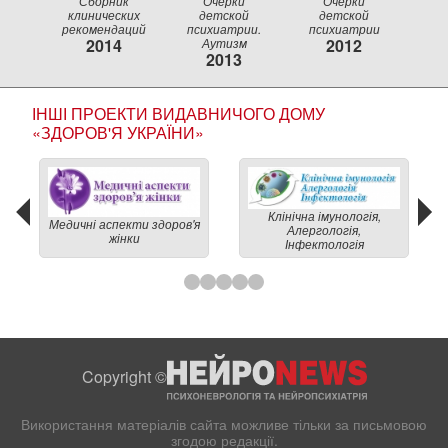
Сборник
Очерки
Очерки
клинических
детской
детской
рекомендаций
психиатрии.
психиатрии
2014
Аутизм
2012
2013
ІНШІ ПРОЕКТИ ВИДАВНИЧОГО ДОМУ
«ЗДОРОВ'Я УКРАЇНИ»
Клінічна імунологія,
Медичні аспекти здоров'я
Алергологія,
жінки
Інфектологія
Copyright ©
Використання матеріалів сайта можливе тільки за письмовою
згодою редакції.