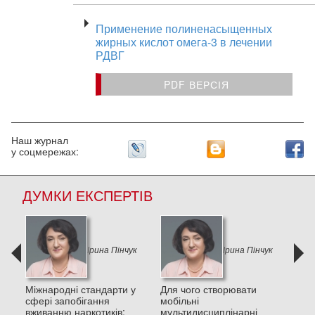
Применение полиненасыщенных
жирных кислот омега-3 в лечении
РДВГ
PDF ВЕРСІЯ
Наш журнал
у соцмережах:
ДУМКИ ЕКСПЕРТІВ
к
Ірина Пінчук
Ірина Пінчук
и в
Міжнародні стандарти у
Для чого створювати
Деп
сфері запобігання
мобільні
пос
вживанню наркотиків:
мультидисциплінарні
стре