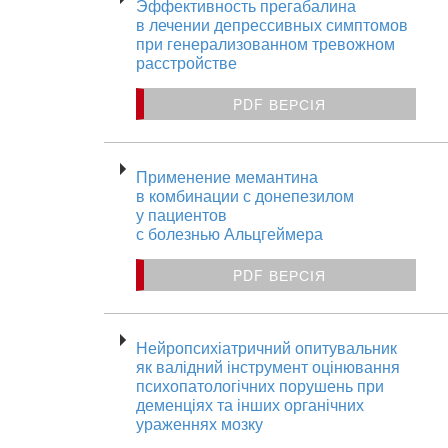
Эффективность прегабалина
в лечении депрессивных симптомов
при генерализованном тревожном
расстройстве
PDF ВЕРСІЯ
Применение мемантина
в комбинации с донепезилом
у пациентов
с болезнью Альцгеймера
PDF ВЕРСІЯ
Нейропсихіатричний опитувальник
як валідний інструмент оцінювання
психопатологічних порушень при
деменціях та інших органічних
ураженнях мозку