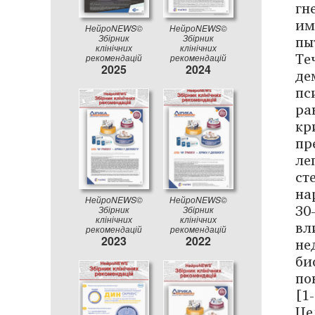
гн
им
НейроNEWS©
НейроNEWS©
пы
Збірник
Збірник
клінічних
клінічних
Те
рекомендацій
рекомендацій
2025
2024
де
пс
ра
кр
пр
ле
ст
на
НейроNEWS©
НейроNEWS©
30
Збірник
Збірник
клінічних
клінічних
вл
рекомендацій
рекомендацій
не
2023
2022
би
по
[1-
Це