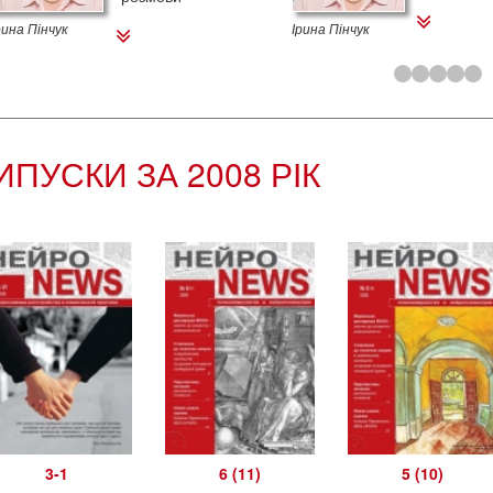
рина Пінчук
Ірина Пінчук
ИПУСКИ ЗА 2008 РІК
3-1
6 (11)
5 (10)