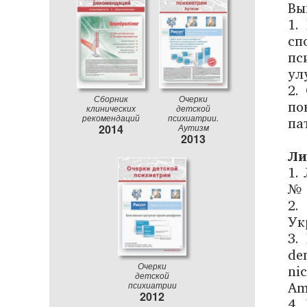
Вы
1.
сп
пс
ул
2.
Сборник
Очерки
по
клинических
детской
па
рекомендаций
психиатрии.
2014
Аутизм
2013
Ли
1.
№ 
2.
Ук
3.
dег
ni
Очерки
детской
Аm
психиатрии
2012
4.