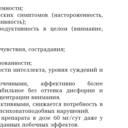
енности;
ских симптомов (настороженность,
ивность);
родуктивность в целом (внимание,
чувствия, сострадания;
рованности;
ости интеллекта, уровня суждений и
оченными, аффективно более
табильное без оттенка дисфории и
нцентрации внимания.
активными, снижается потребность в
 психопатоподобных нарушений.
препарата в дозе 60 мг/сут даже у
иданных побочных эффектов.