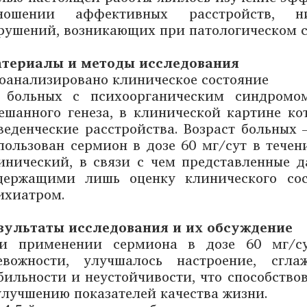
ношении аффективных расстройств, ни
рушений, возникающих при патологическом с
териалы и методы исследования
оанализировано клиническое состояние
 больных с психоорганическим синдромо
ешанного генеза, в клинической картине к
веденческие расстройства. Возраст больных 
пользован сермион в дозе 60 мг/сут в течен
инический, в связи с чем представленные 
держащими лишь оценку клинического со
ихиатром.
зультаты исследования и их обсуждение
и применении сермиона в дозе 60 мг/су
евожности, улучшалось настроение, сгл
бильности и неустойчивости, что способств
улучшению показателей качества жизни.