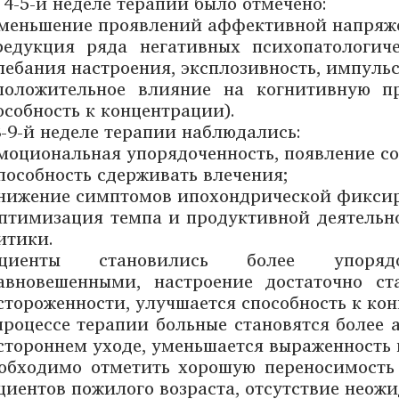
 4-5-й неделе терапии было отмечено:
уменьшение проявлений аффективной напряж
редукция ряда негативных психопатологиче
лебания настроения, эксплозивность, импульс
положительное влияние на когнитивную п
особность к концентрации).
8-9-й неделе терапии наблюдались:
эмоциональная упорядоченность, появление со
способность сдерживать влечения;
снижение симптомов ипохондрической фикси
оптимизация темпа и продуктивной деятельн
итики.
ациенты становились более упоряд
авновешенными, настроение достаточно с
стороженности, улучшается способность к ко
процессе терапии больные становятся более 
стороннем уходе, уменьшается выраженность
обходимо отметить хорошую переносимость 
циентов пожилого возраста, отсутствие неож