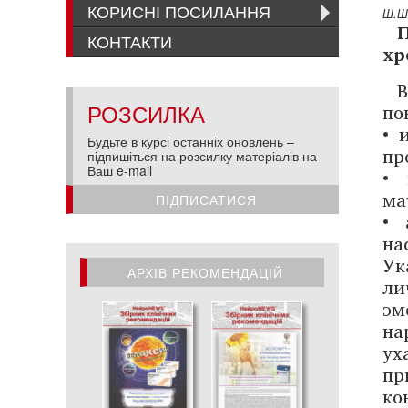
КОРИСНІ ПОСИЛАННЯ
Ш.Ш
КОНТАКТИ
хр
РОЗСИЛКА
по
• 
Будьте в курсі останніх оновлень –
пр
підпишіться на розсилку матеріалів на
Ваш e-mail
• 
ма
ПІДПИСАТИСЯ
• 
на
Ук
АРХІВ РЕКОМЕНДАЦІЙ
ли
эм
АРХІВ РЕКОМЕНДАЦІЙ
на
ух
пр
ко