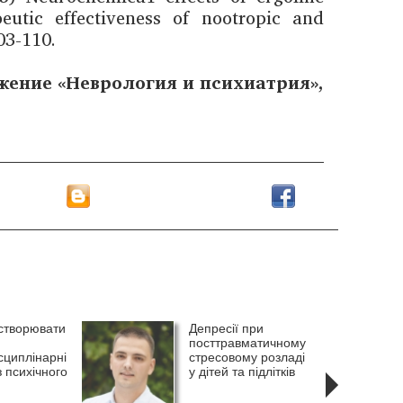
eutic effectiveness of nootropic and
103-110.
жение «Неврология и психиатрия»,
 створювати
Депресії при
посттравматичному
сциплінарні
стресовому розладі
 психічного
у дітей та підлітків
?