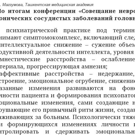
. Магзумова, Ташкентская медицинская академия
По итогам конференции «Совещание невр
онических сосудистых заболеваний головн
В психиатрической практике под термин
нимают симптомокомплекс, включающий сле
интеллектуальное снижение – сужение объе
одуктивной деятельности интеллекта, уровня
мнестические расстройства – ослаблен
териала, прогрессирующая амнезия;
аффективные расстройства – недержание
строение, эмоциональное огрубение, снижени
азанные изменения развиваются на фон
чности пациента и формирования психопатоп
оциональные изменения, сами создающие н
рушающие его привычный ритм жизни, создаю
аживающих за больным. Психологически тяже
и формирующихся изменениях личности па
нтролировать и сдерживать эмоциональ