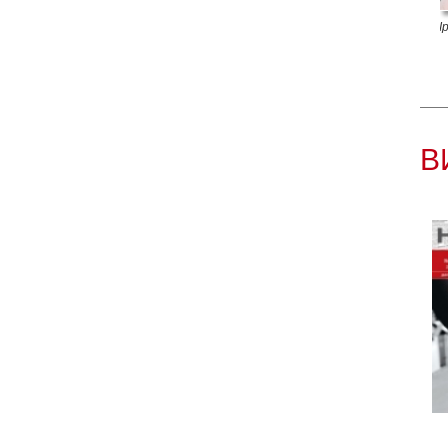
Ірина Пінчук
І
В