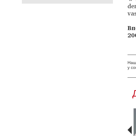
dе
vas
Вп
20
Наш
у с
Нові виклики для
Безпрецедентність
системи
кризи в українській
психіатричної
психіатрії
допомоги дітям і
дорослим молодого
віку