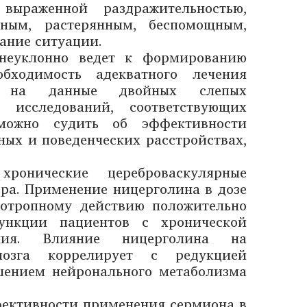
выраженной раздражительностью,
шным, растерянным, беспомощным,
ание ситуации.
 неуклонно ведет к формированию
бходимость адекватного лечения
сь на данные двойных слепых
х исследований, соответствующих
 можно судить об эффективности
ных и поведенческих расстройствах,
ронические цереброваскулярные
ра. Применение ницерголина в дозе
оотропному действию положительно
функции пациентов с хронической
ения. Влияние ницерголина на
мозга коррелирует с редукцией
ушением нейронального метаболизма
фективности применения сермиона в