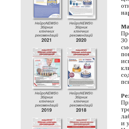
от
на
НейроNEWS©
НейроNEWS©
Ма
Збірник
Збірник
клінічних
клінічних
Пр
рекомендацій
рекомендацій
30
2021
2020
см
по
ис
кл
со
пс
НейроNEWS©
НейроNEWS©
Ре
Збірник
Збірник
Пр
клінічних
клінічних
рекомендацій
рекомендацій
тр
2019
2018
ла
и 