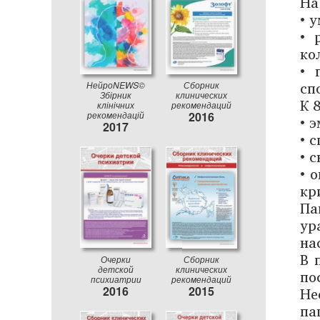
На
• 
• 
ко
• 
сп
НейроNEWS©
Сборник
Збірник
клинических
К 
клінічних
рекомендаций
рекомендацій
2016
• 
2017
• 
• 
• 
кр
П
ур
на
В 
Очерки
Сборник
детской
клинических
по
психиатрии
рекомендаций
Не
2016
2015
па