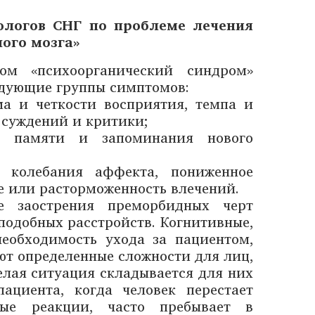
ологов СНГ по проблеме лечения
ого мозга»
ом «психоорганический синдром»
дующие группы симптомов:
ма и четкости восприятия, темпа и
 суждений и критики;
ие памяти и запоминания нового
, колебания аффекта, пониженное
е или расторможенность влечений.
е заострения преморбидных черт
одобных расстройств. Когнитивные,
еобходимость ухода за пациентом,
т определенные сложности для лиц,
лая ситуация складывается для них
циента, когда человек перестает
ные реакции, часто пребывает в