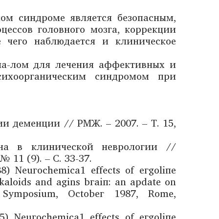
ом синдроме является безопасным,
ессов головного мозга, коррекции
е чего наблюдается и клиническое
иа-лом для лечения аффективных и
сихоорганическим синдромом при
и деменции // РМЖ. – 2007. – Т. 15,
она в клинической неврологии //
 11 (9). – С. 33-37.
988) Nеuгосhеmiса1 еffесts оf егgоliпе
аlkаlоids аnd аgins bгаiп: аn aрdаtе оn
аl Symроsium, Осtоbег 1987, Rome,
85) Nеuгосhеmiса1 еffесts оf егgоliпе