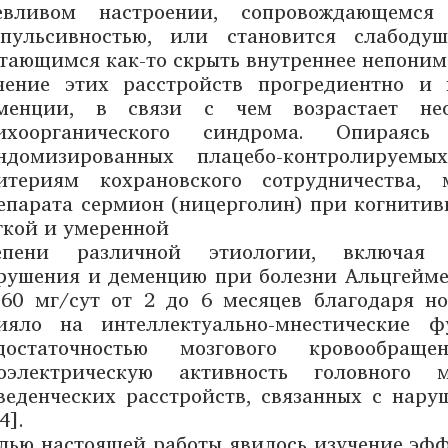
евливом настроении, сопровождающемся 
пульсивностью, или становится слабоду
тающимся как-то скрыть внутреннее непоним
чение этих расстройств прогредиентно и
менции, в связи с чем возрастает нео
ихоорганического синдрома. Опирая
ндомизированных плацебо-контролируемы
итериям кохрановского сотрудничества,
епарата сермион (ницерголин) при когнитив
гкой и умеренной
епени различной этиологии, включая х
рушения и деменцию при болезни Альцгейме
-60 мг/сут от 2 до 6 месяцев благодаря н
ияло на интеллектуально-мнестические 
достаточностью мозгового кровообращ
оэлектрическую активность головного 
веденческих расстройств, связанных с нар
4].
лью настоящей работы явилось изучение эф