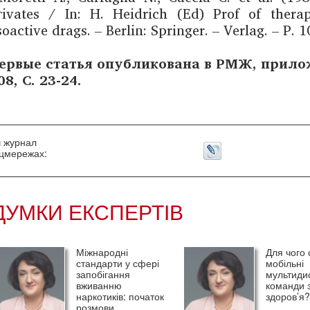
гivаtеs / In: H. Heidrich (Ed) Prof of therap
oactive drags. – Berlin: Springer. – Verlag. – P. 
ервые статья опубликована в РМЖ, прило
08, С. 23-24.
 журнал
оцмережах:
ДУМКИ ЕКСПЕРТІВ
Міжнародні
Для чого
стандарти у сфері
мобільні
запобігання
мультиди
вживанню
команди з
наркотиків: початок
здоров’я
розмови