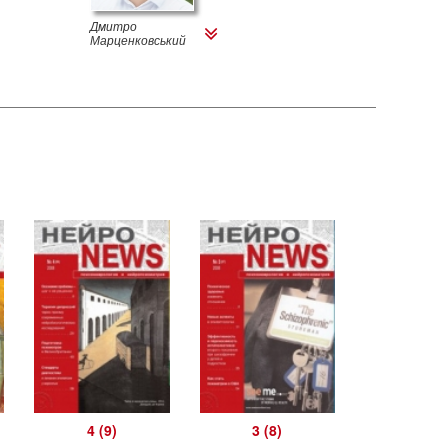
Дмитро
Ігор
Марценковський
Марценковськ
4 (9)
3 (8)