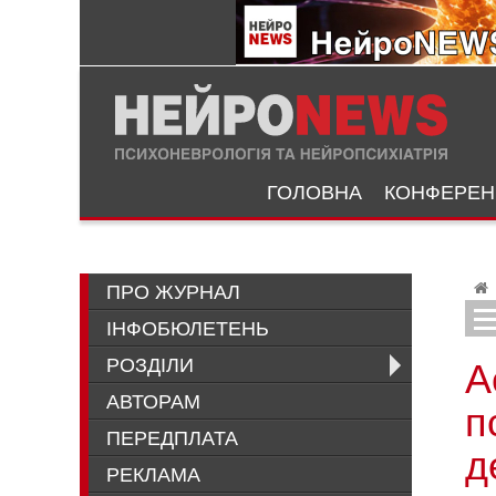
ГОЛОВНА
КОНФЕРЕНЦ
ПРО ЖУРНАЛ
ІНФОБЮЛЕТЕНЬ
Палипери
Лечение когнити
А
РОЗДІЛИ
АВТОРАМ
п
ПЕРЕДПЛАТА
д
РЕКЛАМА