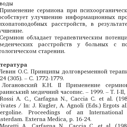
воды
 Применение сермиона при психоорганическ
особствует улучшению информационных проц
ихопатоподобных расстройств, в результат
учшение.
 Сермион обладает терапевтическим потенц
веденческих расстройств у больных с п
тологическом старении.
тература
 Левин О.С. Принципы долговременной терапи
24 (305). – С. 1772-1779.
 Логановский К.Н. II Применение серми
раинський медичний часопис. – 1999. – Т. I-II, №
 Rоssi А. С., Саrfаgna N., Сассiа С. еt аl. (1
ivаtеs / In: J. Кuglег, А. Аgnоli (Еds.) Еrgots 
сегgоlinе. Ргосееdings оf ап Internаtiоn
sterdam. Ехtегnа Меdiса, р. 16-24.
 Могеtti А., Саrfаgnа N., Сассiа С. еt аl. (19