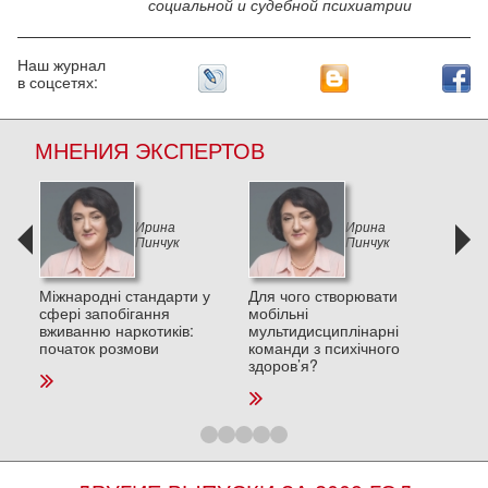
социальной и судебной психиатрии
Наш журнал
в соцсетях:
МНЕНИЯ ЭКСПЕРТОВ
Ирина
Ирина
Пинчук
Пинчук
и в
Міжнародні стандарти у
Для чого створювати
Деп
сфері запобігання
мобільні
пос
вживанню наркотиків:
мультидисциплінарні
стре
початок розмови
команди з психічного
та п
здоров’я?