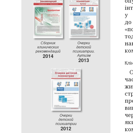
оп
ін
у 
до
«п
то
на
Сборник
Очерки
клинических
детской
ко
рекомендаций
психиатрии.
2014
Аутизм
2013
Клі
О
ча
жи
ст
пр
ви
че
Очерки
детской
як
психиатрии
ко
2012