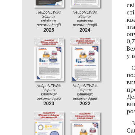
св
ет
НейроNEWS©
НейроNEWS©
Збірник
Збірник
кв
клінічних
клінічних
зг
рекомендацій
рекомендацій
2025
2024
оп
0,
Ве
у в
С
по
вк
НейроNEWS©
НейроNEWS©
пр
Збірник
Збірник
клінічних
клінічних
Де
рекомендацій
рекомендацій
ви
2023
2022
ро
З
Ca