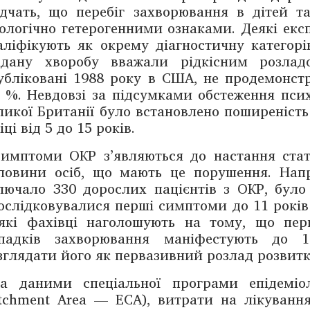
ідчать, що перебіг захворювання в дітей та
іологічно гетерогенними ознаками. Деякі ек
аліфікують як окрему діагностичну категорі
адану хворобу вважали рідкісним розлад
убліковані 1988 року в США, не продемонст
7 %. Невдовзі за підсумками обстеження пси
ликої Британії було встановлено поширеність
іці від 5 до 15 років.
имптоми ОКР з’являються до настання стате
ловини осіб, що мають це порушення. Напр
лючало 330 дорослих пацієнтів з ОКР, було
ослідковувалися перші симптоми до 11 років і 
які фахівці наголошують на тому, що перш
падків захворювання маніфестують до 1
зглядати його як первазивний розлад розвитк
а даними спеціальної програми епідеміол
tchment Area — ​ECA), витрати на лікуван