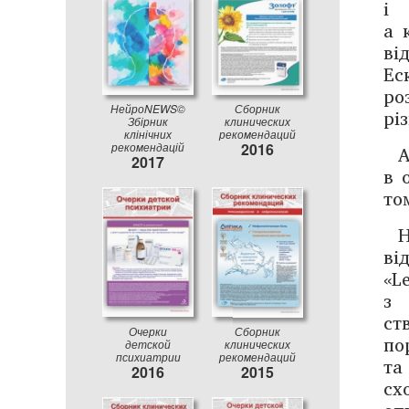
і 
а 
ві
Ес
ро
НейроNEWS©
Сборник
рі
Збірник
клинических
клінічних
рекомендаций
рекомендацій
2016
А
2017
в 
то
Н
ві
«L
з 
ст
Очерки
Сборник
по
детской
клинических
психиатрии
рекомендаций
та
2016
2015
сх