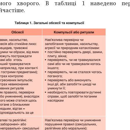
мого хворого. В таблиці 1 наведено пе
йчастіше.