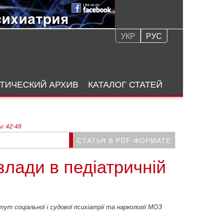
УКР
РУС
ТИЧЕСКИЙ АРХИВ
КАТАЛОГ СТАТЕЙ
: 42-49
СТАТЬЯ В PDF-ФОРМАТЕ
лади в педіатричній
тут соціальної і судової психіатрії та наркології МОЗ