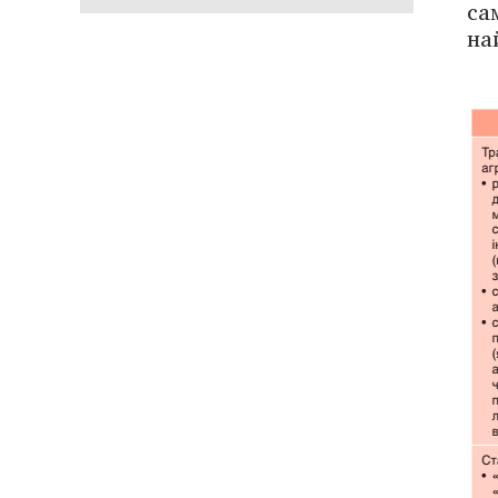
са
на