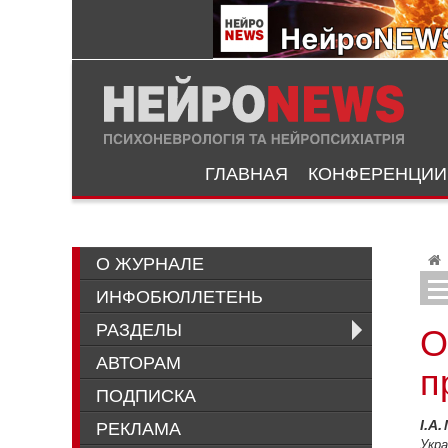
ГЛАВНАЯ
КОНФЕРЕНЦИИ
О ЖУРНАЛЕ
ИНФОБЮЛЛЕТЕНЬ
Аналіз застосу
Міжнародна класифікація функціонуван
РАЗДЕЛЫ
О
АВТОРАМ
п
ПОДПИСКА
РЕКЛАМА
І.А
Укра