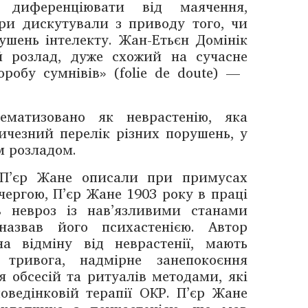
и диференціювати від маячення,
три дискутували з приводу того, чи
ушень інтелекту. Жан-Етьєн Домінік
й розлад, дуже схожий на сучасне
робу сумнівів» (folie de doute) — ​
ематизовано як неврастенію, яка
личезний перелік різних порушень, у
м розладом.
 П’єр Жане описали при примусах
 чергою, П’єр Жане 1903 року в праці
ив невроз із нав’язливими станами
назвав його психастенією. Автор
а відміну від неврастенії, мають
 тривога, надмірне занепокоєння
я обсесій та ритуалів методами, які
оведінковій терапії ОКР. П’єр Жане