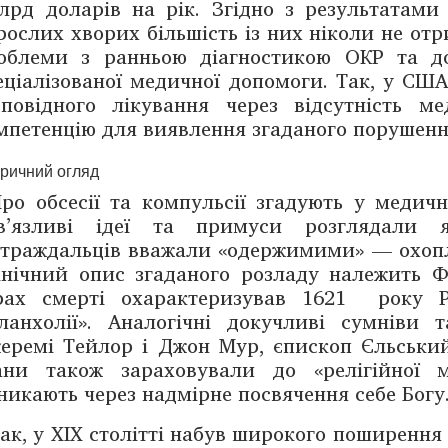
рд доларів на рік. Згідно з результатами 
рослих хворих більшість із них ніколи не отр
облеми з ранньою діагностикою ОКР та до
еціалізованої медичної допомоги. Так, у С
дповідного лікування через відсутність м
мпетенцію для виявлення згаданого порушенн
оричний огляд
ро обсесії та компульсії згадують у медичн
в’язливі ідеї та примуси розглядали я
страждальців вважали «одержимими» — охоп
інічний опис згаданого розладу належить Ф
рах смерті охарактеризував 1621 року Р
ланхолії». Аналогічні докучливі сумніви
еремі Тейлор і Джон Мур, єпископ Єльський. 
ани також зараховували до «релігійної 
никають через надмірне посвячення себе Богу
ак, у XIX столітті набув широкого поширення