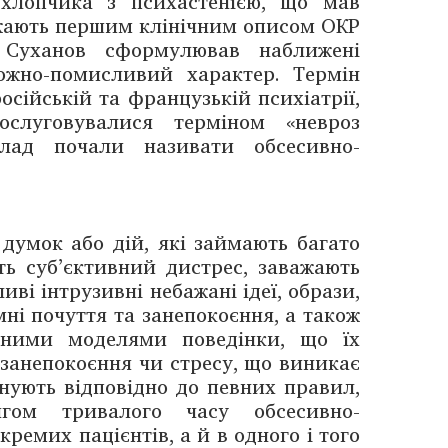
 хлопчика з психастенією, що мав
ажають першим клінічним описом ОКР
. Суханов сформулював наближені
ожно-помисливий характер. Термін
сійській та французькій психіатрії,
ослуговувалися терміном «невроз
лад почали називати обсесивно-
думок або дій, які займають багато
ть суб’єктивний дистрес, заважають
иві інтрузивні небажані ідеї, образи,
ні почуття та занепокоєння, а також
ваними моделями поведінки, що їх
 занепокоєння чи стресу, що виникає
онують відповідно до певних правил,
гом тривалого часу обсесивно-
ремих пацієнтів, а й в одного і того