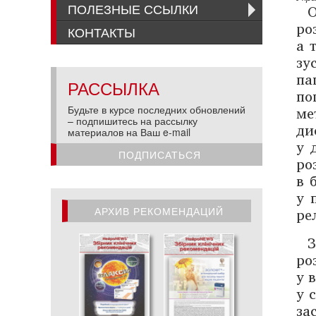
ПОЛЕЗНЫЕ ССЫЛКИ
ро
КОНТАКТЫ
а 
зу
па
РАССЫЛКА
по
ме
Будьте в курсе последних обновлений
– подпишитесь на рассылку
ди
материалов на Ваш e-mail
у 
ПОДПИСАТЬСЯ
ро
в 
у 
рел
АРХИВ РЕКОМЕНДАЦИЙ
АРХИВ РЕКОМЕНДАЦИЙ
ро
у 
у 
за