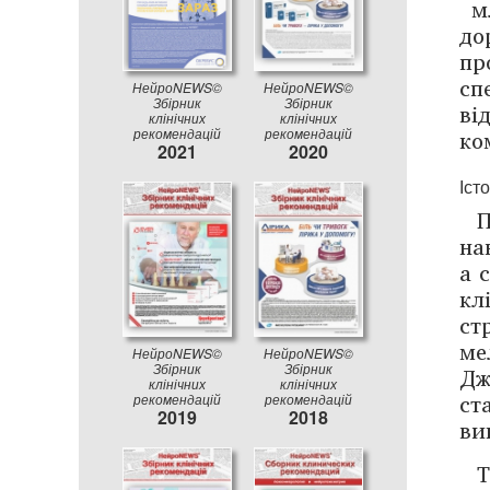
мл
до
пр
сп
НейроNEWS©
НейроNEWS©
Збірник
Збірник
ві
клінічних
клінічних
ко
рекомендацій
рекомендацій
2021
2020
Іст
П
на
а 
кл
ст
ме
НейроNEWS©
НейроNEWS©
Збірник
Збірник
Дж
клінічних
клінічних
ст
рекомендацій
рекомендацій
2019
2018
ви
Т