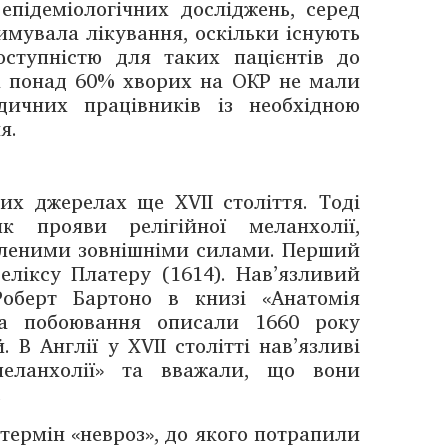
епідеміологічних досліджень, серед
имувала лікування, оскільки існують
ступністю для таких пацієнтів до
ША понад 60% хворих на ОКР не мали
едичних працівників із необхідною
я.
их джерелах ще XVII століття. Тоді
к прояви релігійної меланхолії,
леними зовнішніми силами. Перший
еліксy Платерy (1614). Нав’язливий
оберт Бартоно в книзі «Анатомія
 та побоювання описали 1660 року
В Англії у XVII столітті нав’язливі
меланхолії» та вважали, що вони
.
 термін «невроз», до якого потрапили