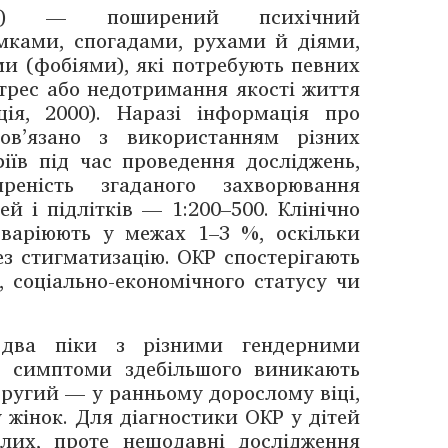
КР) — ​поширений психічний
мками, спогадами, рухами й діями,
и (фобіями), які потребують певних
трес або недотримання якості життя
ція, 2000). Наразі інформація про
ов’язано з використанням різних
ріїв під час проведення досліджень,
реність згаданого захворювання
й і підлітків — ​1:200–500. Клінічно
 варіюють у межах 1–3 %, оскільки
ез стигматизацію. ОКР спостерігають
, соціально-економічного статусу чи
 два піки з різними гендерними
, симптоми здебільшого виникають
; другий — у ранньому дорослому віці,
у жінок. Для діагностики ОКР у дітей
слих, проте нещодавні дослідження