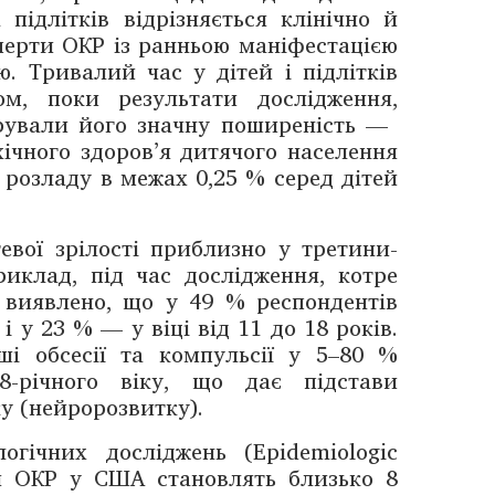
 підлітків відрізняється клінічно й
сперти ОКР із ранньою маніфестацією
ю. Тривалий час у дітей і підлітків
ом, поки результати дослідження,
рували його значну поширеність — ​
хічного здоров’я дитячого населення
 розладу в межах 0,25 % серед дітей
вої зрілості приблизно у третини-
иклад, під час дослідження, котре
 виявлено, що у 49 % респондентів
у 23 % — ​у віці від 11 до 18 років.
і обсесії та компульсії у 5–80 %
8-річного віку, що дає підстави
у (нейророзвитку).
огічних досліджень (Epidemiologic
ня ОКР у США становлять близько 8