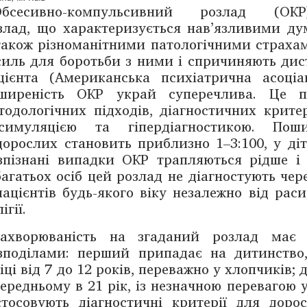
Обсесивно-компульсивний розлад (О
злад, що характеризується нав’язливими ду
також різноманітними патологічними страхам
силь для боротьби з ними і спричиняють дис
цієнта (Американська психіатрична асоціа
ширеність ОКР украй суперечлива. Це п
тодологічних підходів, діагностичних крите
симуляцією та гіпердіагностикою. Поши
дорослих становить приблизно 1–3:100, у діте
зпізнані випадки ОКР трапляються рідше і
багатьох осіб цей розлад не діагностують чер
пацієнтів будь-якого віку незалежно від раси
ігії.
Захворюваність на згаданий розлад має
зподілами: перший припадає на дитинство
віці від 7 до 12 років, переважно у хлопчиків
середньому в 21 рік, із незначною перевагою 
стосовують діагностичні критерії для доро