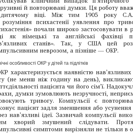
ублікував клінічний випадок п’ятирічного
трузивні й повторювані думки. Ця роботу вв
дитячому віці. Між тим 1905 року С. А
 розуміння психастенії уявлення про трив
сихастенія» почали широко застосовувати в ро
ді як німецькі та англійські фахівці п
в’язливих станів». Так, у США цей роз
мпульсивним неврозом, а пізніше — ​ОКР.
нічні особливості ОКР у дітей та підлітків
КР характеризується наявністю нав’язливих 
су (не менш ніж годину на день), викликаю
ттєдіяльності пацієнта чи його сім’ї. Надокучл
рахи, думки зумовлюють незручності, неприєм
овокують тривогу. Компульсії є повторю
конує пацієнт задля зменшення або усунення
рез нав’язливі ідеї. Зазвичай компульсії вик
им хворий змушений слідувати. Протя
мпульсивні симптоми вирізняли не тільки в ок