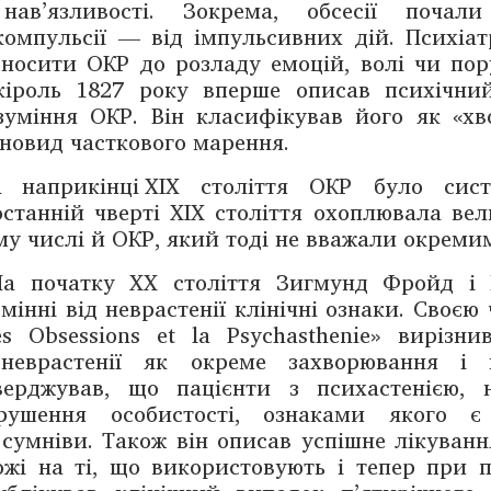
нав’язливості. Зокрема, обсесії почал
компульсії — від імпульсивних дій. Психіа
дносити ОКР до розладу емоцій, волі чи пор
кіроль 1827 року вперше описав психічни
зуміння ОКР. Він класифікував його як «хво
зновид часткового марення.
 наприкінці XIX століття ОКР було сист
останній чверті XIX століття охоплювала ве
му числі й ОКР, який тоді не вважали окреми
а початку XX століття Зигмунд Фройд і
дмінні від неврастенії клінічні ознаки. Своєю
es Obsessions et la Psychasthenie» вирізн
неврастенії як окреме захворювання і 
верджував, що пацієнти з психастенією, н
рушення особистості, ознаками якого є
 сумніви. Також він описав успішне лікуванн
ожі на ті, що використовують і тепер при п