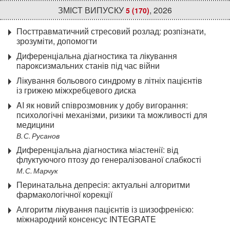
ЗМІСТ ВИПУСКУ
,
2026
5 (170)
Посттравматичний стресовий розлад: розпізнати,
зрозуміти, допомогти
Диференціальна діагностика та лікування
пароксизмальних станів під час війни
Лікування больового синдрому в літніх пацієнтів
із грижею міжхребцевого диска
AI як новий співрозмовник у добу вигорання:
психологічні механізми, ризики та можливості для
медицини
В. С. Русанов
Диференціальна діагностика міастенії: від
флуктуючого птозу до генералізованої слабкості
М. С. Марчук
Перинатальна депресія: актуальні алгоритми
фармакологічної корекції
Алгоритм лікування пацієнтів із шизофренією:
міжнародний консенсус INTEGRATE