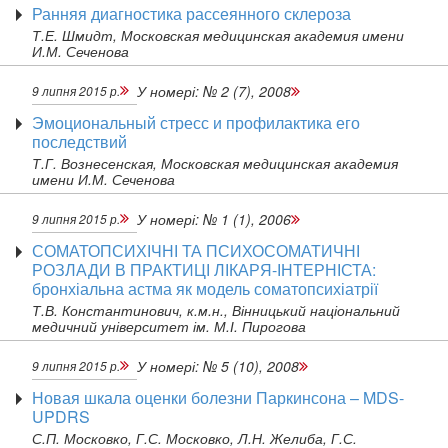
Ранняя диагностика рассеянного склероза
Т.Е. Шмидт, Московская медицинская академия имени
И.М. Сеченова
У номері:
№ 2 (7), 2008
9 липня 2015 р.
Эмоциональный стресс и профилактика его
последствий
Т.Г. Вознесенская, Московская медицинская академия
имени И.М. Сеченова
У номері:
№ 1 (1), 2006
9 липня 2015 р.
СОМАТОПСИХІЧНІ ТА ПСИХОСОМАТИЧНІ
РОЗЛАДИ В ПРАКТИЦІ ЛІКАРЯ-ІНТЕРНІСТА:
бронхіальна астма як модель соматопсихіатрії
Т.В. Константинович, к.м.н., Вінницький національний
медичний університет ім. М.І. Пирогова
У номері:
№ 5 (10), 2008
9 липня 2015 р.
Новая шкала оценки болезни Паркинсона – MDS-
UPDRS
С.П. Московко, Г.С. Московко, Л.Н. Желиба, Г.С.