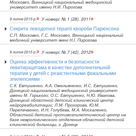
Московко, Винницкий национальный медицинский
университет имени Н.И. Пирогова
У номері:
№ 1 (28), 2011
9 липня 2015 р.
Секрети леводопної терапії хвороби Паркінсона
С.П. Московко, Г.С. Московко, Вінницький національний
медичний університет імені Н.І. Пирогова
У номері:
№ 7 (42), 2012
9 липня 2015 р.
Оценка эффективности и безопасности
леветирацетама в качестве дополнительной
терапии у детей с резистентными фокальными
эпилепсиями
С.К. Евтушенко, А.А. Омельяненко, И.С. Евтушенко,
Донецкий национальный медицинский университет
имени М. Горького; О.С. Евтушенко, Н.Ю. Иванова,
Донецкий областной детский клинический центр
нейрореабилитации; Л.М. Прохорова, Ю.М.
Перепечаенко, И.Н. Голубева, М.А. Москаленко,
Областной детский противоэпилептический центр на
базе неврологического отделения областной детской
клинической больницы, г. Донецк