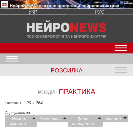
УКР
РУС
Откр
Открыть меню
РОЗСИЛКА
Откр
ПРАКТИКА
РОЗДІЛ:
1 – 20 з 264
Статті:
Сортувати за:
Номер
Заголовок
Дата
Автори
журналу
створення