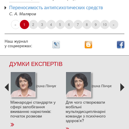
Переносимость антипсихотических средств
С. А. Маляров
«
1
2
3
4
5
6
7
8
9
10
»
Наш журнал
у соцмережах:
ДУМКИ ЕКСПЕРТІВ
к
Ірина Пінчук
Ірина Пінчук
и в
Міжнародні стандарти у
Для чого створювати
Деп
сфері запобігання
мобільні
пос
вживанню наркотиків:
мультидисциплінарні
стре
початок розмови
команди з психічного
та п
здоров’я?