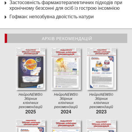
Застосовність фармакотерапевтичних підходів при
хронічному безсонні для осіб із гострою інсомнією
Гофман: непозбувна двоїстість натури
АРХІВ РЕКОМЕНДАЦІЙ
АРХІВ РЕКОМЕНДАЦІЙ
НейроNEWS©
НейроNEWS©
НейроNEWS©
Збірник
Збірник
Збірник
клінічних
клінічних
клінічних
рекомендацій
рекомендацій
рекомендацій
2025
2024
2023