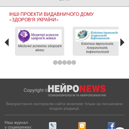
ІНШІ ПРОЕКТИ ВИДАВНИЧОГО ДОМУ
«ЗДОРОВ'Я УКРАЇНИ»
Клінічна імунологія,
Медичні аспекти здоров'я
Алергологія,
жінки
Інфектологія
Copyright ©
Використання матеріалів сайта можливе тільки за письмовою
згодою редакції.
Наш журнал
у соцмережах: