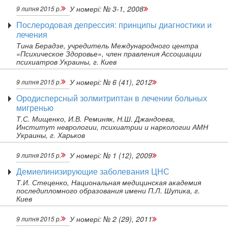
У номері:
№ 3-1, 2008
9 липня 2015 р.
Послеродовая депрессия: принципы диагностики и
лечения
Тина Берадзе, учредитель Международного центра
«Психическое Здоровье», член правления Ассоциации
психиатров Украины, г. Киев
У номері:
№ 6 (41), 2012
9 липня 2015 р.
Ородисперсный золмитриптан в лечении больных
мигренью
Т.С. Мищенко, И.В. Реминяк, Н.Ш. Джандоева,
Институт неврологии, психиатрии и наркологии АМН
Украины, г. Харьков
У номері:
№ 1 (12), 2009
9 липня 2015 р.
Демиелинизирующие заболевания ЦНС
Т.И. Стеценко, Национальная медицинская академия
последипломного образования имени П.Л. Шупика, г.
Киев
У номері:
№ 2 (29), 2011
9 липня 2015 р.